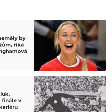
 neměly by
žům, říká
inghamová
luk,
 finále v
kariéru