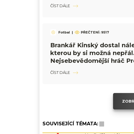
ČÍST DÁLE
Fotbal
|
PŘEČTENÍ:
9517
Brankář Kinský dostal nál
kterou by si možná nepřál
Nejsebevědomější hráč Pr
League
ČÍST DÁLE
ZOBR
SOUVISEJÍCÍ TÉMATA: