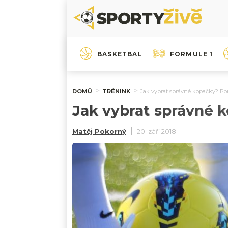
BASKETBAL
FORMULE 1
DOMŮ
TRÉNINK
Jak vybrat správné kopačky? P
Jak vybrat správné 
Matěj Pokorný
20. září 2018