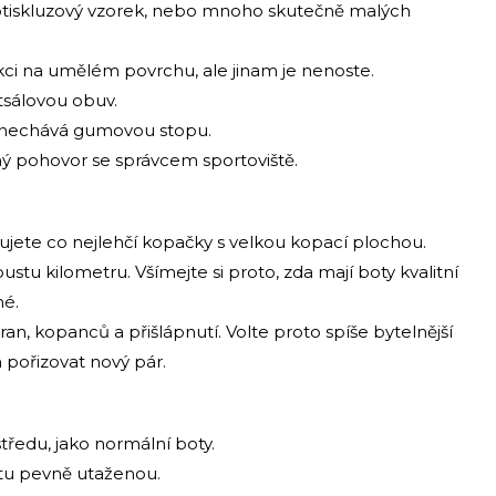
protiskluzový vzorek, nebo mnoho skutečně malých
rakci na umělém povrchu, ale jinam je nenoste.
tsálovou obuv.
zanechává gumovou stopu.
ný pohovor se správcem sportoviště.
bujete co nejlehčí kopačky s velkou kopací plochou.
oustu kilometru. Všímejte si proto, zda mají boty kvalitní
né.
an, kopanců a přišlápnutí. Volte proto spíše bytelnější
 pořizovat nový pár.
tředu, jako normální boty.
otu pevně utaženou.