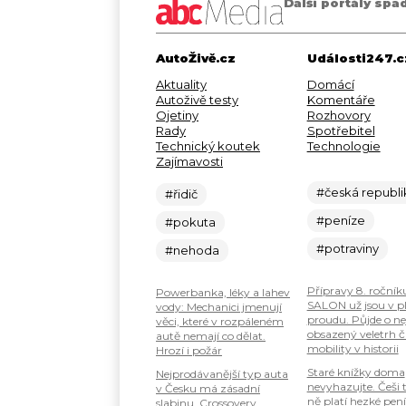
Další portály spa
AutoŽivě.cz
Události247.c
Aktuality
Domácí
Autoživě testy
Komentáře
Ojetiny
Rozhovory
Rady
Spotřebitel
Technický koutek
Technologie
Zajímavosti
#česká republi
#řidič
#peníze
#pokuta
#potraviny
#nehoda
Přípravy 8. ročník
Powerbanka, léky a lahev
SALON už jsou v 
vody: Mechanici jmenují
proudu. Půjde o ne
věci, které v rozpáleném
obsazený veletrh č
autě nemají co dělat.
mobility v historii
Hrozí i požár
Staré knížky doma
Nejprodávanější typ auta
nevyhazujte. Češi 
v Česku má zásadní
ně platí hezké pení
slabinu. Crossovery