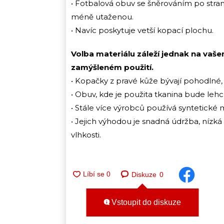
• Fotbalová obuv se šněrováním po str
méně utaženou.
• Navíc poskytuje vetší kopací plochu.
Volba materiálu záleží jednak na vaše
zamýšleném použití.
• Kopačky z pravé kůže bývají pohodlné, 
• Obuv, kde je použita tkanina bude leh
• Stále více výrobců používá syntetické m
• Jejich výhodou je snadná údržba, nízká 
vlhkosti.
Diskuze
0
Vstoupit do diskuze