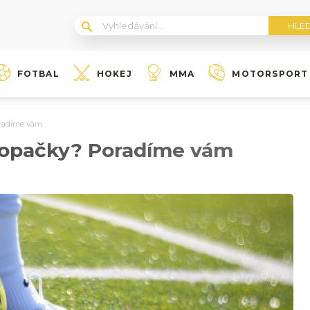
FOTBAL
HOKEJ
MMA
MOTORSPORT
oradíme vám
kopačky? Poradíme vám