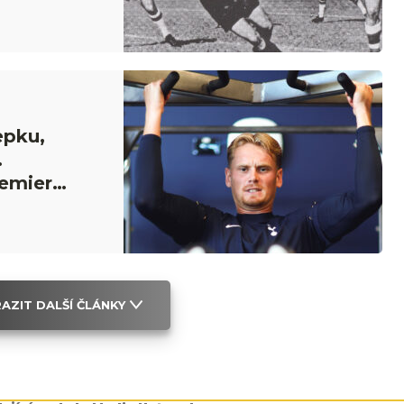
epku,
.
emier
AZIT DALŠÍ ČLÁNKY