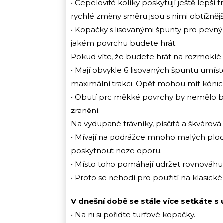
• Čepelovité kolíky poskytují ještě lepší
rychlé změny směru jsou s nimi obtížnější
• Kopačky s lisovanými špunty pro pevný
jakém povrchu budete hrát.
Pokud víte, že budete hrát na rozmoklé
• Mají obvykle 6 lisovaných špuntu umíst
maximální trakci. Opět mohou mít kónick
• Obutí pro měkké povrchy by nemělo b
zranění.
Na vydupané trávníky, písčitá a škvárová
• Mívají na podrážce mnoho malých ploc
poskytnout noze oporu.
• Místo toho pomáhají udržet rovnováhu
• Proto se nehodí pro použití na klasické
V dnešní době se stále více setkáte s
• Na ni si pořiďte turfové kopačky.