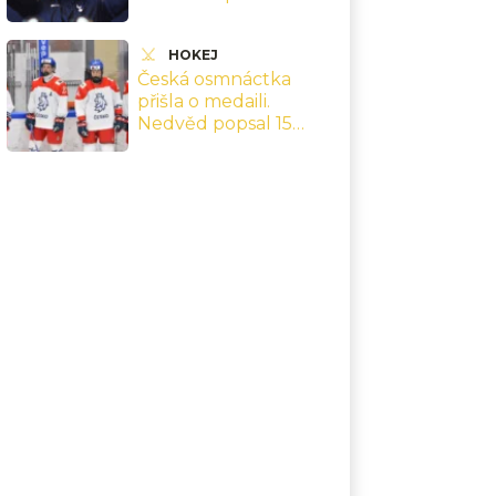
Nejsebevědomější
hráč Premier League
HOKEJ
Česká osmnáctka
přišla o medaili.
Nedvěd popsal 15
minut, kdy se týmu
zhroutila hra po gólu
soupeře