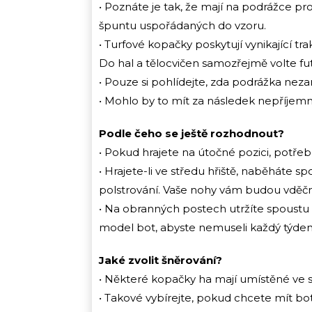
• Poznáte je tak, že mají na podrážce 
špuntu uspořádaných do vzoru.
• Turfové kopačky poskytují vynikající t
Do hal a tělocvičen samozřejmě volte fu
• Pouze si pohlídejte, zda podrážka ne
• Mohlo by to mít za následek nepříjem
Podle čeho se ještě rozhodnout?
• Pokud hrajete na útočné pozici, potře
• Hrajete-li ve středu hřiště, naběháte sp
polstrování. Vaše nohy vám budou vděč
• Na obranných postech utržíte spoustu r
model bot, abyste nemuseli každý týden
Jaké zvolit šněrování?
• Některé kopačky ha mají umístěné ve s
• Takové vybírejte, pokud chcete mít b