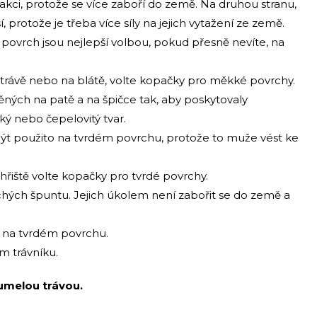
 trakci, protože se více zaboří do země. Na druhou stranu,
, protože je třeba více síly na jejich vytažení ze země.
 povrch jsou nejlepší volbou, pokud přesně nevíte, na
 trávě nebo na blátě, volte kopačky pro měkké povrchy.
ěných na patě a na špičce tak, aby poskytovaly
ý nebo čepelovitý tvar.
ýt použito na tvrdém povrchu, protože to muže vést ke
 hřiště volte kopačky pro tvrdé povrchy.
hých špuntu. Jejich úkolem není zabořit se do země a
 na tvrdém povrchu.
m trávníku.
 umelou trávou.