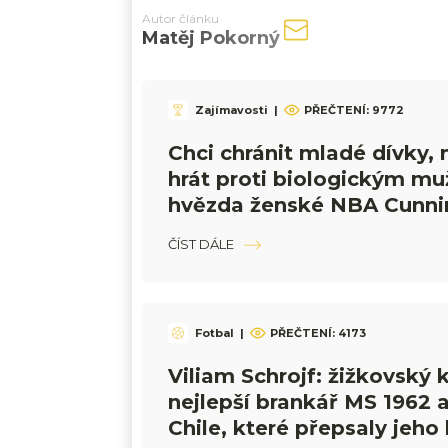
Autor článku
Matěj Pokorný
Zajímavosti
|
PŘEČTENÍ:
9772
Chci chránit mladé dívky,
hrát proti biologickým mu
hvězda ženské NBA Cunn
ČÍST DÁLE
Fotbal
|
PŘEČTENÍ:
4173
Viliam Schrojf: žižkovský k
nejlepší brankář MS 1962 a
Chile, které přepsaly jeho 