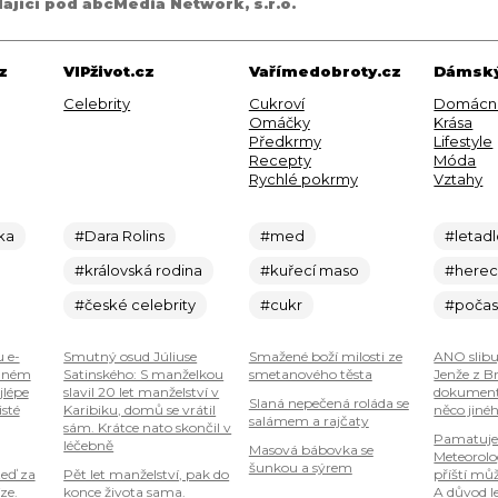
dající pod abcMedia Network, s.r.o.
z
VIPživot.cz
Vařímedobroty.cz
Dámský
Celebrity
Cukroví
Domácn
Omáčky
Krása
Předkrmy
Lifestyle
Recepty
Móda
Rychlé pokrmy
Vztahy
ka
#Dara Rolins
#med
#letad
#královská rodina
#kuřecí maso
#here
#české celebrity
#cukr
#počas
u e-
Smutný osud Júliuse
Smažené boží milosti ze
ANO slibu
plném
Satinského: S manželkou
smetanového těsta
Jenže z B
jlépe
slavil 20 let manželství v
dokumenty
Slaná nepečená roláda se
isté
Karibiku, domů se vrátil
něco jiné
salámem a rajčaty
sám. Krátce nato skončil v
Pamatuje
léčebně
Masová bábovka se
Meteorolog
šunkou a sýrem
teď za
Pět let manželství, pak do
příští mů
ze.
konce života sama.
A důvod le