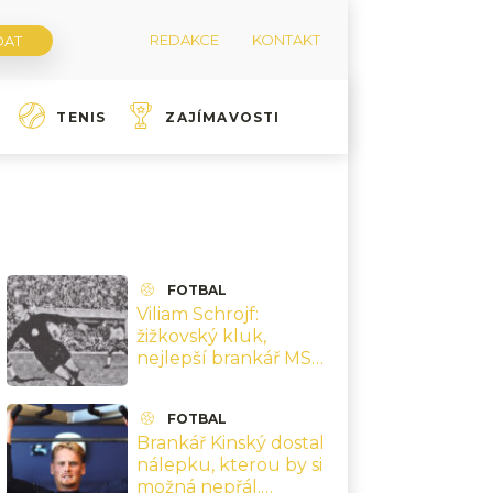
REDAKCE
KONTAKT
TENIS
ZAJÍMAVOSTI
FOTBAL
Viliam Schrojf:
žižkovský kluk,
nejlepší brankář MS
1962 a finále v Chile,
které přepsaly jeho
FOTBAL
kariéru
Brankář Kinský dostal
nálepku, kterou by si
možná nepřál.