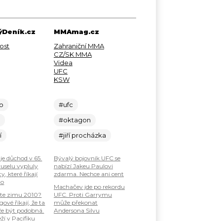
Deník.cz
MMAmag.cz
ost
Zahraniční MMA
CZ/SK MMA
Videa
UFC
KSW
lo
#ufc
c
#oktagon
í
#jiří procházka
je důchod v 65.
Bývalý bojovník UFC se
ruselu vypluly
nabízí Jakeu Paulovi
, které říkají
zdarma. Nechce ani cent
ho
Machačev jde po rekordu
te zimu 2010?
UFC. Proti Garrymu
ové říkají, že ta
může překonat
že být podobná.
Andersona Silvu
ží v Pacifiku