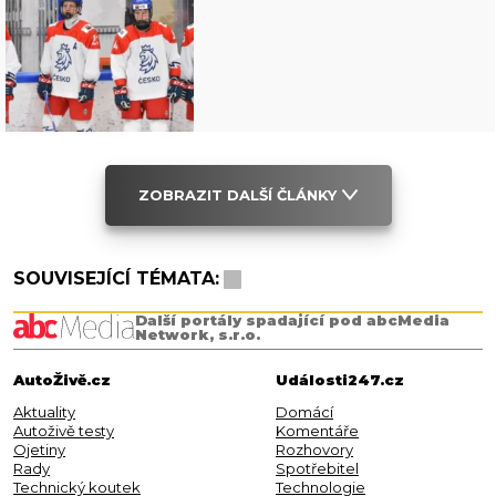
ZOBRAZIT DALŠÍ ČLÁNKY
SOUVISEJÍCÍ TÉMATA:
Další portály spadající pod abcMedia
Network, s.r.o.
AutoŽivě.cz
Události247.cz
Aktuality
Domácí
Autoživě testy
Komentáře
Ojetiny
Rozhovory
Rady
Spotřebitel
Technický koutek
Technologie