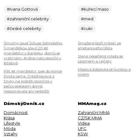
#Ivana Gottová
#kuřecí maso
#zahraniční celebrity
#med
#české celebrity
#cukr
Smutný osud Júliuse Satinského:
Smažené boží milosti ze
S manželkou slavil 20 let
smetanového těsta
manželství v Karibiku, domů se
Slaná nepečená roláda se
vrátil sám. Krátce nato skončil v
salámem a rajčaty
léčebně
Masová bábovka se šunkou a
Pět let manželství, pak do konce
sýrem
života sama. Drbohlavová z
Dívky na koštěti skončila v
pečovatelském domě,
nepoznávala ani nejbližší
DámskýDeník.cz
MMAmag.cz
Domácnost
Zahraniční MMA
Krása
CZ/SK MMA
Lifestyle
Videa
Móda
UFC
Vztahy
KSW