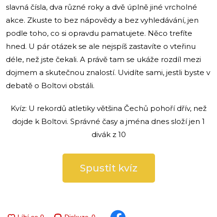
slavná čísla, dva různé roky a dvě úplně jiné vrcholné
akce. Zkuste to bez nápovědy a bez vyhledávání, jen
podle toho, co si opravdu pamatujete. Něco trefíte
hned. U pár otázek se ale nejspíš zastavíte o vteřinu
déle, než jste čekali. A právě tam se ukáže rozdíl mezi
dojmem a skutečnou znalostí. Uvidíte sami, jestli byste v
debatě o Boltovi obstáli.
Kvíz: U rekordů atletiky většina Čechů pohoří dřív, než
dojde k Boltovi. Správné časy a jména dnes složí jen 1
divák z 10
Spustit kvíz