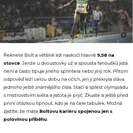
i
Řeknete Bolt a většině lidí naskočí hlavně
9,58 na
stovce
. Jenže u dvoustovky už si spousta fanoušků jistá
není a často tipuje jiného sprintera nebo jiný rok. Přitom
odpověď leží celou dobu na očích, jen ji překryla sláva
jednoho ještě známějšího čísla. Stačí si splést olympiádu
s mistrovstvím světa a jistota je pryč. Zkuste si ještě před
první otázkou tipnout, kdo je na čele tabulek. Možná
zjistíte, že máte
Boltovu kariéru spojenou jen s
polovinou příběhu
.