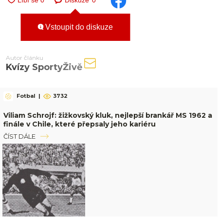
Diskuze
0
Vstoupit do diskuze
Autor článku
Kvízy SportyŽivě
Fotbal
|
3732
Viliam Schrojf: žižkovský kluk, nejlepší brankář MS 1962 a
finále v Chile, které přepsaly jeho kariéru
ČÍST DÁLE