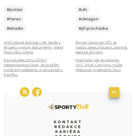
#počasí
#ufc
#herec
#oktagon
#letadlo
#jiří procházka
ANO slibuje důchod v 65. Jenže z
Bývalý bojovník UFC se
Bruselu vypluly dokumenty, které
nabízí Jakeu Paulovi zdarma.
říkají něco jiného
Nechce ani cent
Pamatujete zimu 2010?
Machačev jde po rekordu
Meteorologové říkají, že ta příští
UFC. Proti Garrymu může
může být podobná. A důvod leží v
překonat Andersona Silvu
Pacifiku
KONTAKT
REDAKCE
KARIÉRA