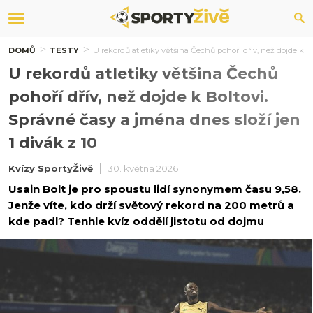
DOMŮ
TESTY
U rekordů atletiky většina Čechů pohoří dřív, než dojde k Bo
U rekordů atletiky většina Čechů
pohoří dřív, než dojde k Boltovi.
Správné časy a jména dnes složí jen
1 divák z 10
Kvízy SportyŽivě
30. května 2026
Usain Bolt je pro spoustu lidí synonymem času 9,58.
Jenže víte, kdo drží světový rekord na 200 metrů a
kde padl? Tenhle kvíz oddělí jistotu od dojmu