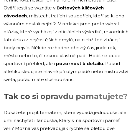
Ověří, jestli se vyznáte v
Boltových klíčových
závodech
, městech, tratích i soupeřích, kteří se k jeho
výkonům dostali nejblíž. V redakci jsme proto vybrali
otázky, které vycházejí z oficiálních výsledků, rekordních
tabulek a z nejčastějších omylů, na nichž lidé ztrácejí
body nejvíc. Někde rozhodne přesný čas, jinde rok,
město nebo to, čí rekord vlastně padl. Hodit se bude
sportovní přehled, ale i
pozornost k detailu
. Pokud
atletiku sledujete hlavně při olympiádě nebo mistrovství
světa, pořád máte slušnou šanci.
Tak co si opravdu pamatujete?
Dokážete projít tématem, které vypadá jednoduše, ale
umí nachytat i fanouška, který si na sportovní paměť
věří? Možná vás překvapí, jak rychle se pletou dvě