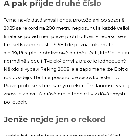
A pak přijde druhé číslo
Téma navíc dává smysl i dnes, protože ani po sezoně
2025 se rekord na 200 metrů neposunul a každé velké
finále se pořád měří právě proti Boltovi. V redakci se s
tím setkáváme často: 9,58 lidé poznají okamžitě,
ale
19,19
si plete překvapivě hodně i těch, kteří atletiku
normálně sledují. Typický omyl z praxe je jednoduchý.
Někdo si vybaví Peking 2008, ale zapomene, že Bolt o
rok později v Berlíně posunul dvoustovku ještě níž.
Právě proto se k těm samým rekordům fanoušci vracejí
znovu a znovu. A právě proto tenhle kvíz dává smysl i
po letech.
Jenže nejde jen o rekord
Tenhle kvíz nestojí jen na holém memorování čísel.