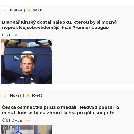
Fotbal
|
9076
Brankář Kinský dostal nálepku, kterou by si možná
nepřál. Nejsebevědomější hráč Premier League
ČÍST DÁLE
Hokej
|
10463
Česká osmnáctka přišla o medaili. Nedvěd popsal 15
minut, kdy se týmu zhroutila hra po gólu soupeře
ČÍST DÁLE