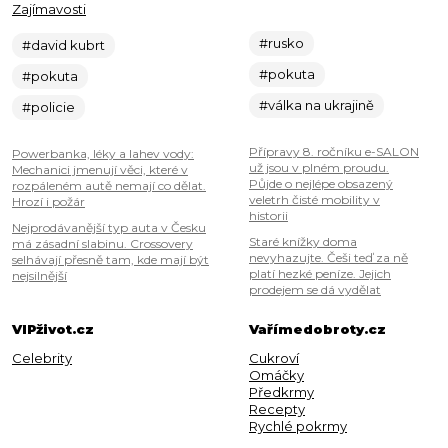
Zajímavosti
#rusko
#david kubrt
#pokuta
#pokuta
#válka na ukrajině
#policie
Přípravy 8. ročníku e-SALON
Powerbanka, léky a lahev vody:
už jsou v plném proudu.
Mechanici jmenují věci, které v
Půjde o nejlépe obsazený
rozpáleném autě nemají co dělat.
veletrh čisté mobility v
Hrozí i požár
historii
Nejprodávanější typ auta v Česku
Staré knížky doma
má zásadní slabinu. Crossovery
nevyhazujte. Češi teď za ně
selhávají přesně tam, kde mají být
platí hezké peníze. Jejich
nejsilnější
prodejem se dá vydělat
VIPživot.cz
Vařímedobroty.cz
Celebrity
Cukroví
Omáčky
Předkrmy
Recepty
Rychlé pokrmy