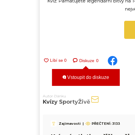
Kvíz: Pamatujete legendární bitvy na To
nejvě
Diskuze
0
Vstoupit do diskuze
Autor článku
Kvízy SportyŽivě
Zajímavosti
|
PŘEČTENÍ:
3133