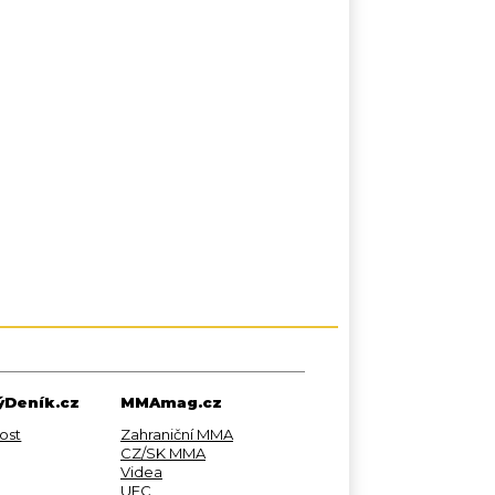
Deník.cz
MMAmag.cz
ost
Zahraniční MMA
CZ/SK MMA
Videa
UFC