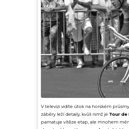
V televizi vidíte útok na horském průsmy
záběry leží detaily, kvůli nimž je
Tour de
pamatuje vítěze etap, ale mnohem méně u