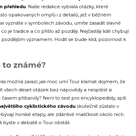
m přehledu
. Naše redakce vybrala otázky, které
sto opakovaných omylů i z detailů, jež v běžném
i se vyznáte v symbolech závodu, umíte zasadit slavné
e tradice a co přišlo až později. Nejčastěji lidé chybují
jich pozdějším významem. Hodit se bude klid, pozornost k
ě to známé?
 vás možná zarazí, jak moc umí Tour klamat dojmem, že
ít všech deset otázek bez nápovědy a nesplést si
časem přibarvily? Není to test pro encyklopedisty, spíš
největšího cyklistického závodu
skutečně zůstalo v
bývají horské etapy, ale zdánlivé maličkosti okolo nich.
li byste v debatě o Tour obstáli.