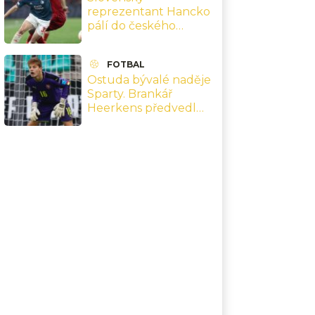
reprezentant Hancko
pálí do českého
fotbalu: Obávám se, že
dopadneme jako oni
FOTBAL
Ostuda bývalé naděje
Sparty. Brankář
Heerkens předvedl
dvě nehorázné minely