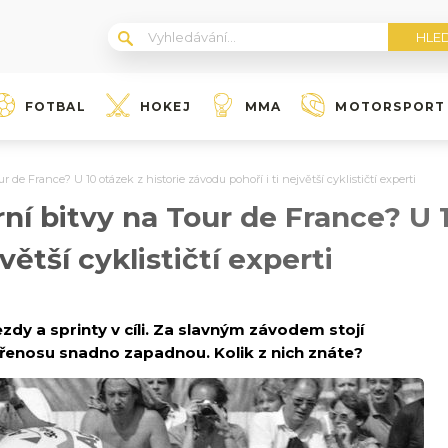
FOTBAL
HOKEJ
MMA
MOTORSPORT
de France? U 10 otázek z historie závodu pohoří i ti největší cyklističtí experti
í bitvy na Tour de France? U 1
větší cyklističtí experti
zdy a sprinty v cíli. Za slavným závodem stojí
přenosu snadno zapadnou. Kolik z nich znáte?