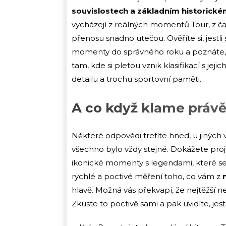
souvislostech a základním historické
vycházejí z reálných momentů Tour, z ča
přenosu snadno utečou. Ověříte si, jestl
momenty do správného roku a poznáte, co j
tam, kde si pletou vznik klasifikací s je
detailu a trochu sportovní paměti.
A co když klame práv
Některé odpovědi trefíte hned, u jiných
všechno bylo vždy stejné. Dokážete proj
ikonické momenty s legendami, které se 
rychlé a poctivé měření toho, co vám z
hlavě. Možná vás překvapí, že nejtěžší ne
Zkuste to poctivě sami a pak uvidíte, jest