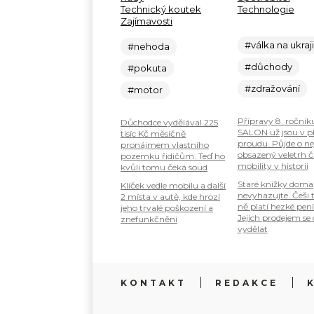
Technický koutek
Technologie
Zajímavosti
#válka na ukraj
#nehoda
#důchody
#pokuta
#zdražování
#motor
Přípravy 8. ročník
Důchodce vydělával 225
SALON už jsou v 
tisíc Kč měsíčně
proudu. Půjde o ne
pronájmem vlastního
obsazený veletrh č
pozemku řidičům. Teď ho
mobility v historii
kvůli tomu čeká soud
Staré knížky doma
Klíček vedle mobilu a další
nevyhazujte. Češi 
2 místa v autě, kde hrozí
ně platí hezké pení
jeho trvalé poškození a
Jejich prodejem se
znefunkčnění
vydělat
KONTAKT
REDAKCE