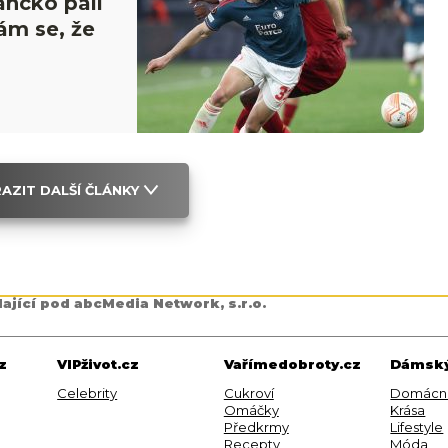
ancko pálí
ám se, že
AZIT DALŠÍ ČLÁNKY
dající pod abcMedia Network, s.r.o.
z
VIPživot.cz
Vařímedobroty.cz
Dámský
Celebrity
Cukroví
Domácn
Omáčky
Krása
Předkrmy
Lifestyle
Recepty
Móda