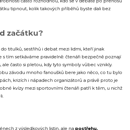
 drobnosti často rozhodnou, kdo se v debatě po přenosu
átku tipnout, kolik takových příběhů byste dali bez
od začátku?
 titulků, sestřihů i debat mezi lidmi, kteří jinak
i se s tím setkáváme pravidelně: čtenáři bezpečně poznají
le často si pletou, kdy tyto symboly vůbec vznikly.
dobu závodu mnoho fanoušků bere jako něco, co tu bylo
pách, krizích i nápadech organizátorů a právě proto je
odobné kvízy mezi sportovními čtenáři patří k těm, u nichž
i.
nech z výsledkových listin, ale na
postřehu,