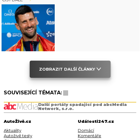
ZOBRAZIT DALŠÍ ČLÁNKY
SOUVISEJÍCÍ TÉMATA:
Další portály spadající pod abcMedia
Network, s.r.o.
AutoŽivě.cz
Události247.cz
Aktuality
Domácí
Autoživě testy
Komentáře