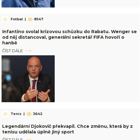
Fotbal
|
8547
Infantino svolal krizovou schůzku do Rabatu. Wenger se
od něj distancoval, generální sekretář FIFA hovoří o
hanbě
ČÍST DÁLE
Tenis
|
3642
Legendární Djokovič překvapil. Chce změnu, která by z
tenisu udělala úplně jiný sport
ČÍST DÁLE