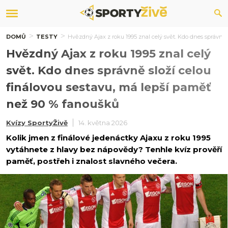
DOMŮ
TESTY
Hvězdný Ajax z roku 1995 znal celý svět. Kdo dnes správně 
Hvězdný Ajax z roku 1995 znal celý
svět. Kdo dnes správně složí celou
finálovou sestavu, má lepší paměť
než 90 % fanoušků
Kvízy SportyŽivě
14. května 2026
Kolik jmen z finálové jedenáctky Ajaxu z roku 1995
vytáhnete z hlavy bez nápovědy? Tenhle kvíz prověří
paměť, postřeh i znalost slavného večera.