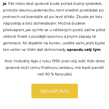
je
. Pět nebo šest správně bude pořád slušný výsledek,
protože slavnou jedenáctku není snadné poskládat po
jménech od brankáře až po levé křídlo. Zkuste jet bez
nápovědy a bez dohledávání. Možná budete
překvapeni, jak rychle se u některých postů začne plést
vítězné finále s pozdější sezonou a jinými zápasy té
generace. Až dojdete na konec, uvidíte sami, jestli byste
ten večer ve Vídni dali dohromady
opravdu celý tým
.
Kvíz: Hvězdný Ajax z roku 1995 znal celý svět. Kdo dnes
správně složí celou finálovou sestavu, má lepší paměť
než 90 % fanoušků
Spustit kvíz