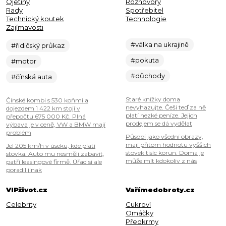
Ojetiny
Rozhovory
Rady
Spotřebitel
Technický koutek
Technologie
Zajímavosti
#válka na ukrajině
#řidičský průkaz
#pokuta
#motor
#důchody
#čínská auta
Staré knížky doma
Čínské kombi s 530 koňmi a
nevyhazujte. Češi teď za ně
dojezdem 1 422 km stojí v
platí hezké peníze. Jejich
přepočtu 675 000 Kč. Plná
prodejem se dá vydělat
výbava je v ceně, VW a BMW mají
problém
Působí jako všední obrazy,
mají přitom hodnotu vyšších
Jel 205 km/h v úseku, kde platí
stovek tisíc korun. Doma je
stovka. Auto mu nesměli zabavit,
může mít kdokoliv z nás
patří leasingové firmě. Úřad si ale
poradil jinak
VIPživot.cz
Vařímedobroty.cz
Celebrity
Cukroví
Omáčky
Předkrmy