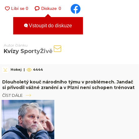
Diskuze
0
Vstoupit do diskuze
Autor článku
Kvízy SportyŽivě
Hokej
|
4444
Dlouholetý kouč národního týmu v problémech. Jandač
si přivodil vážné zranění a v Plzni není schopen trénovat
ČÍST DÁLE