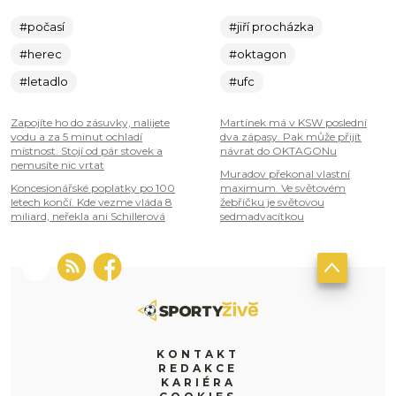
#počasí
#jiří procházka
#herec
#oktagon
#letadlo
#ufc
Zapojíte ho do zásuvky, nalijete
Martínek má v KSW poslední
vodu a za 5 minut ochladí
dva zápasy. Pak může přijít
místnost. Stojí od pár stovek a
návrat do OKTAGONu
nemusíte nic vrtat
Muradov překonal vlastní
Koncesionářské poplatky po 100
maximum. Ve světovém
letech končí. Kde vezme vláda 8
žebříčku je světovou
miliard, neřekla ani Schillerová
sedmadvacítkou
KONTAKT
REDAKCE
KARIÉRA