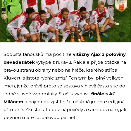
i
Spousta fanoušků má pocit, že
vítězný Ajax z poloviny
devadesátek
vysype z rukávu. Pak ale přijde otázka na
pravou stranu obrany nebo na hráče, kterého střídal
Kluivert, a jistota rychle zmizí. Ten tým byl plný velkých
jmen, jenže právě proto se sestava v hlavě často slije do
jedné slavné vzpomínky. Stačí si vybavit
finále s AC
Milánem
a najednou zjistíte, že některá jména sedí, jiná
už méně. Zkuste si to bez nápovědy a sami poznáte, jak
pevnou máte fotbalovou paměť.