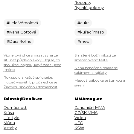
Recepty
Rychlé pokrmy
#Lela Vémolová
#cukr
#Ivana Gottová
#kuřecí maso
#Dara Rolins
#med
Vignerová chce smazat syna ze
Smažené boží milosti ze
sítí, než půjde do školy. Bojí se, co
smetanového těsta
spolužáci najdou, když zadají jeho
Slaná nepečená roláda se
jméno
salámem a rajčaty
Rok spolu a každý spí u sebe.
Masová bábovka se šunkou a
Hubač vysvětlil, proč nechce se
sýrem
Žilkovou společnou domácnost
DámskýDeník.cz
MMAmag.cz
Domácnost
Zahraniční MMA
Krása
CZ/SK MMA
Lifestyle
Videa
Móda
UFC
Vztahy
KSW