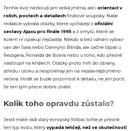
Tenhle kvíz nezkouší jen velká jména, ale i
orientaci v
rolích, postech a detailech
finálové soupisky. Naše
redakce vybrala otázky, které vycházejí z
oficiální
sestavy Ajaxu pro finále 1995
a z omylů, které se
kolem ní opakují nejčastěji. Někdo si bez váhání vybaví
van der Sara nebo Dannyho Blinda, ale začne tápat u
Reizigera, Ronalda de Boera nebo u toho, kdo přesně
nastoupil na křídlech. Otázky proto míří do obrany,
středu i útoku a nespoléhají jen na nejslavnější jméno
večera. Hodit se bude pozornost k detailu, ne jen pocit,
že ten tým přece dobře znáte.
Kolik toho opravdu zůstalo?
Jestli máte rádi starý evropský fotbal, tohle je přesně
ten typ kvízu, který
vypadá lehčeji, než ve skutečnosti