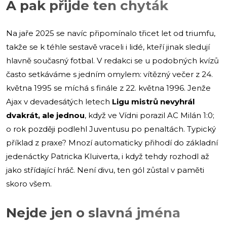
A pak přijde ten chyták
Na jaře 2025 se navíc připomínalo třicet let od triumfu,
takže se k téhle sestavě vraceli i lidé, kteří jinak sledují
hlavně současný fotbal. V redakci se u podobných kvízů
často setkáváme s jedním omylem: vítězný večer z 24.
května 1995 se míchá s finále z 22. května 1996. Jenže
Ajax v devadesátých letech
Ligu mistrů nevyhrál
dvakrát, ale jednou
, když ve Vídni porazil AC Milán 1:0;
o rok později podlehl Juventusu po penaltách. Typický
příklad z praxe? Mnozí automaticky přihodí do základní
jedenáctky Patricka Kluiverta, i když tehdy rozhodl až
jako střídající hráč. Není divu, ten gól zůstal v paměti
skoro všem.
Nejde jen o slavná jména