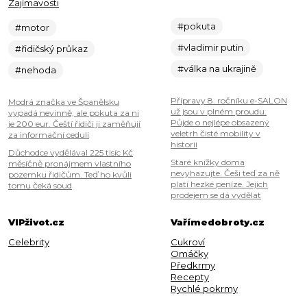
Zajímavosti
#pokuta
#motor
#vladimir putin
#řidičský průkaz
#válka na ukrajině
#nehoda
Přípravy 8. ročníku e-SALON
Modrá značka ve Španělsku
už jsou v plném proudu.
vypadá nevinně, ale pokuta za ni
Půjde o nejlépe obsazený
je 200 eur. Čeští řidiči ji zaměňují
veletrh čisté mobility v
za informační ceduli
historii
Důchodce vydělával 225 tisíc Kč
Staré knížky doma
měsíčně pronájmem vlastního
nevyhazujte. Češi teď za ně
pozemku řidičům. Teď ho kvůli
platí hezké peníze. Jejich
tomu čeká soud
prodejem se dá vydělat
VIPživot.cz
Vařímedobroty.cz
Celebrity
Cukroví
Omáčky
Předkrmy
Recepty
Rychlé pokrmy