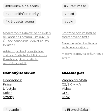
#slovenské celebrity
#kuřecí maso
#zahraniční celebrity
#med
#královská rodina
#cukr
Moderátorka Událostí se objevila v
Smažené boží milosti ze
reklamě na Fortunu. Smlouvu s
smetanového těsta
ČT prý neporušila, vysvětlení zní
Slaná nepečená roláda se
zvláštně
salámem a rajčaty
Adrianu podvedl, pak ji chtěl
Masová bábovka se šunkou a
zpátky. Eddie teď v Ulici randí s
sýrem
Kokešovou, kterou diváci
nemůžou vystát
DámskýDeník.cz
MMAmag.cz
Domácnost
Zahraniční MMA
Krása
CZ/SK MMA
Lifestyle
Videa
Móda
UFC
Vztahy
KSW
#letadlo
#jiří procházka