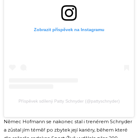
Zobrazit příspěvek na Instagramu
Příspěvek sdílený Patty Schnyder (@pattyschnyder)
Němec Hofmann se nakonec stal i trenérem Schnyder
a zůstal jím téměř po zbytek její kariéry, během které