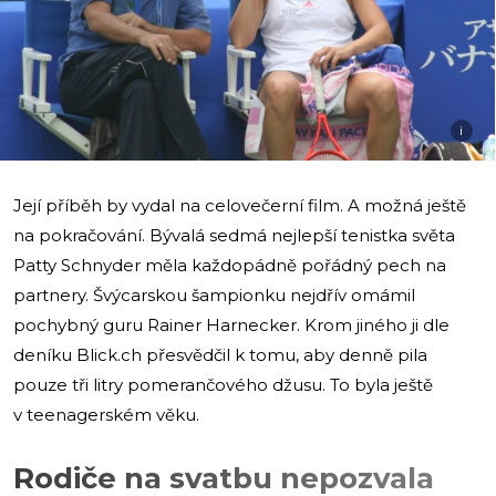
i
Její příběh by vydal na celovečerní film. A možná ještě
na pokračování. Bývalá sedmá nejlepší tenistka světa
Patty Schnyder měla každopádně pořádný pech na
partnery. Švýcarskou šampionku nejdřív omámil
pochybný guru Rainer Harnecker. Krom jiného ji dle
deníku Blick.ch přesvědčil k tomu, aby denně pila
pouze tři litry pomerančového džusu. To byla ještě
v teenagerském věku.
Rodiče na svatbu nepozvala