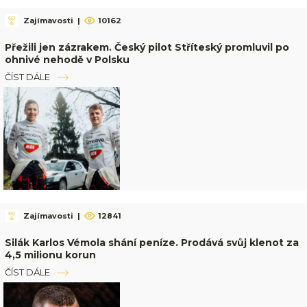
Zajímavosti
|
10162
Přežili jen zázrakem. Český pilot Stříteský promluvil po
ohnivé nehodě v Polsku
ČÍST DÁLE
Zajímavosti
|
12841
Silák Karlos Vémola shání peníze. Prodává svůj klenot za
4,5 milionu korun
ČÍST DÁLE