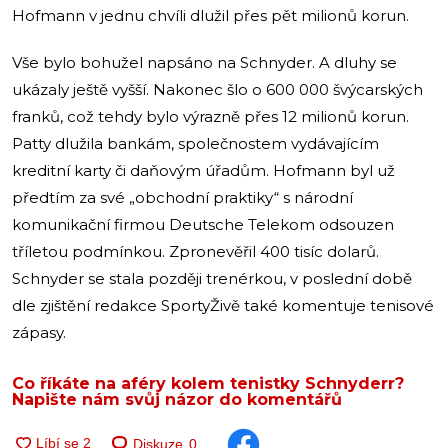
Hofmann v jednu chvíli dlužil přes pět milionů korun.
Vše bylo bohužel napsáno na Schnyder. A dluhy se
ukázaly ještě vyšší. Nakonec šlo o 600 000 švýcarských
franků, což tehdy bylo výrazně přes 12 milionů korun.
Patty dlužila bankám, společnostem vydávajícím
kreditní karty či daňovým úřadům. Hofmann byl už
předtím za své „obchodní praktiky“ s národní
komunikační firmou Deutsche Telekom odsouzen
tříletou podmínkou. Zpronevěřil 400 tisíc dolarů.
Schnyder se stala později trenérkou, v poslední době
dle zjištění redakce SportyŽivě také komentuje tenisové
zápasy.
Co říkáte na aféry kolem tenistky Schnyderr?
Napište nám svůj názor do komentářů
Diskuze
0