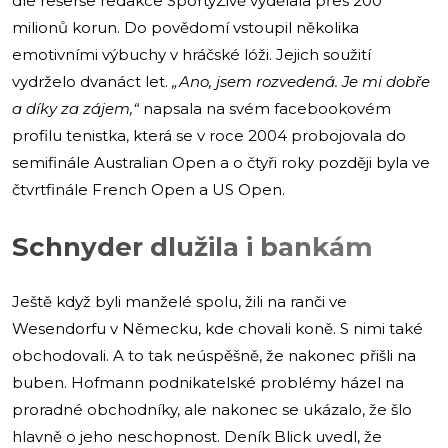
dle rešerše redakce SportyŽivě vydělala přes 200
milionů korun. Do povědomí vstoupil několika
emotivními výbuchy v hráčské lóži. Jejich soužití
vydrželo dvanáct let.
„Ano, jsem rozvedená. Je mi dobře
a díky za zájem,“
napsala na svém facebookovém
profilu tenistka, která se v roce 2004 probojovala do
semifinále Australian Open a o čtyři roky později byla ve
čtvrtfinále French Open a US Open.
Schnyder dlužila i bankám
Ještě když byli manželé spolu, žili na ranči ve
Wesendorfu v Německu, kde chovali koně. S nimi také
obchodovali. A to tak neúspěšně, že nakonec přišli na
buben. Hofmann podnikatelské problémy házel na
proradné obchodníky, ale nakonec se ukázalo, že šlo
hlavně o jeho neschopnost. Deník Blick uvedl, že