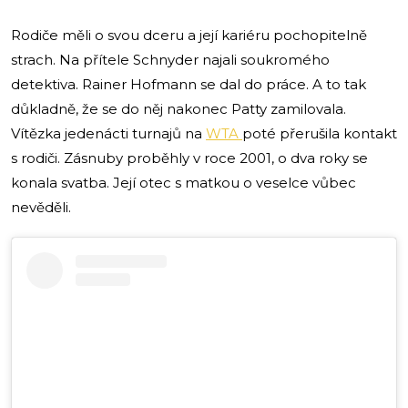
Rodiče měli o svou dceru a její kariéru pochopitelně
strach. Na přítele Schnyder najali soukromého
detektiva. Rainer Hofmann se dal do práce. A to tak
důkladně, že se do něj nakonec Patty zamilovala.
Vítězka jedenácti turnajů na
WTA
poté přerušila kontakt
s rodiči. Zásnuby proběhly v roce 2001, o dva roky se
konala svatba. Její otec s matkou o veselce vůbec
nevěděli.