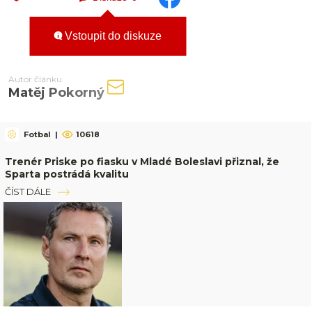
Vstoupit do diskuze
Autor článku
Matěj Pokorný
Fotbal
|
10618
Trenér Priske po fiasku v Mladé Boleslavi přiznal, že
Sparta postrádá kvalitu
ČÍST DÁLE