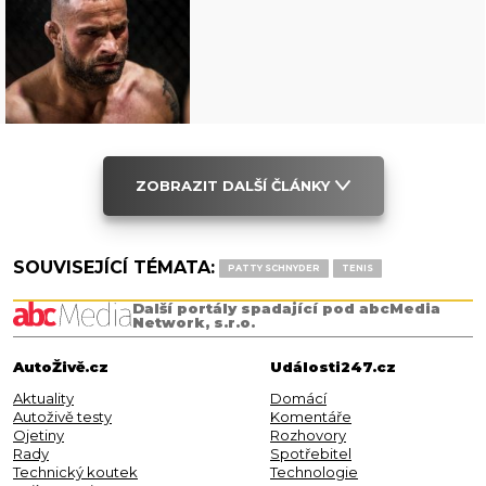
ZOBRAZIT DALŠÍ ČLÁNKY
SOUVISEJÍCÍ TÉMATA:
PATTY SCHNYDER
TENIS
Další portály spadající pod abcMedia
Network, s.r.o.
AutoŽivě.cz
Události247.cz
Aktuality
Domácí
Autoživě testy
Komentáře
Ojetiny
Rozhovory
Rady
Spotřebitel
Technický koutek
Technologie