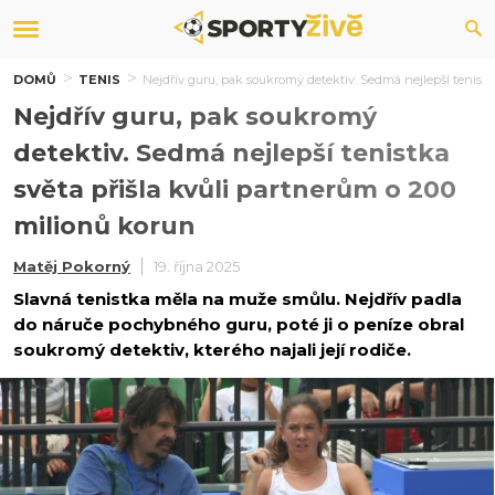
DOMŮ
TENIS
Nejdřív guru, pak soukromý detektiv. Sedmá nejlepší tenistk
Nejdřív guru, pak soukromý
detektiv. Sedmá nejlepší tenistka
světa přišla kvůli partnerům o 200
milionů korun
Matěj Pokorný
19. října 2025
Slavná tenistka měla na muže smůlu. Nejdřív padla
do náruče pochybného guru, poté ji o peníze obral
soukromý detektiv, kterého najali její rodiče.