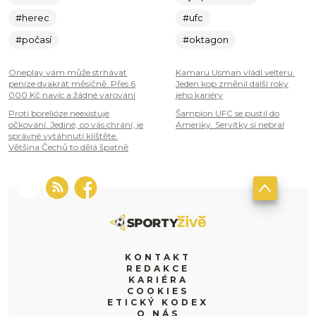
#herec
#ufc
#počasí
#oktagon
Oneplay vám může strhávat
Kamaru Usman vládl velteru.
peníze dvakrát měsíčně. Přes 6
Jeden kop změnil další roky
000 Kč navíc a žádné varování
jeho kariéry
Proti borelióze neexistuje
Šampion UFC se pustil do
očkování. Jediné, co vás chrání, je
Ameriky. Servítky si nebral
správné vytáhnutí klíštěte.
Většina Čechů to dělá špatně
KONTAKT
REDAKCE
KARIÉRA
COOKIES
ETICKÝ KODEX
O NÁS