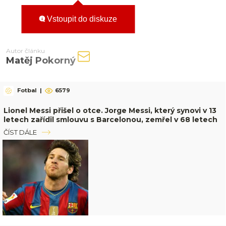
Vstoupit do diskuze
Autor článku
Matěj Pokorný
Fotbal
|
6579
Lionel Messi přišel o otce. Jorge Messi, který synovi v 13
letech zařídil smlouvu s Barcelonou, zemřel v 68 letech
ČÍST DÁLE