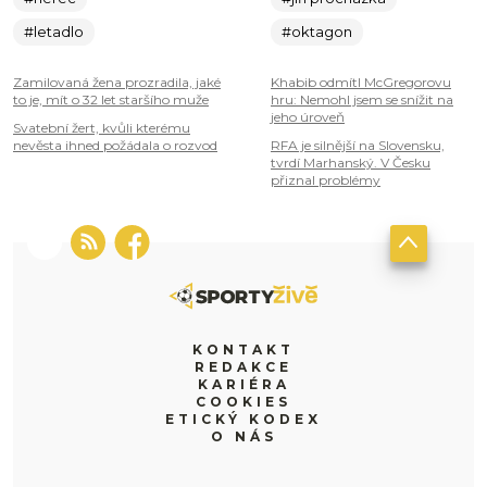
#letadlo
#oktagon
Zamilovaná žena prozradila, jaké
Khabib odmítl McGregorovu
to je, mít o 32 let staršího muže
hru: Nemohl jsem se snížit na
jeho úroveň
Svatební žert, kvůli kterému
nevěsta ihned požádala o rozvod
RFA je silnější na Slovensku,
tvrdí Marhanský. V Česku
přiznal problémy
KONTAKT
REDAKCE
KARIÉRA
COOKIES
ETICKÝ KODEX
O NÁS