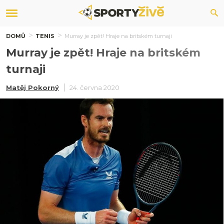
DOMŮ
TENIS
Murray je zpět! Hraje na britském turnaji
Murray je zpět! Hraje na britském
turnaji
Matěj Pokorný
24. června 2020