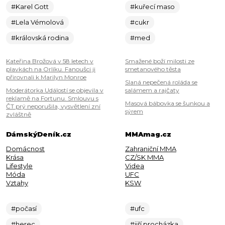
#Karel Gott
#kuřecí maso
#Lela Vémolová
#cukr
#královská rodina
#med
Kateřina Brožová v 58 letech v
Smažené boží milosti ze
plavkách na Orlíku. Fanoušci ji
smetanového těsta
přirovnali k Marilyn Monroe
Slaná nepečená roláda se
Moderátorka Událostí se objevila v
salámem a rajčaty
reklamě na Fortunu. Smlouvu s
Masová bábovka se šunkou a
ČT prý neporušila, vysvětlení zní
sýrem
zvláštně
DámskýDeník.cz
MMAmag.cz
Domácnost
Zahraniční MMA
Krása
CZ/SK MMA
Lifestyle
Videa
Móda
UFC
Vztahy
KSW
#počasí
#ufc
#herec
#jiří procházka