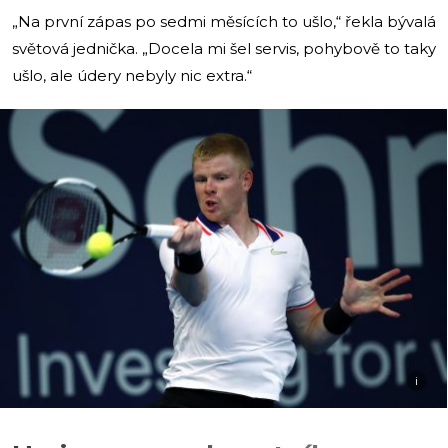
„Na první zápas po sedmi měsících to ušlo,“ řekla bývalá
světová jednička. „Docela mi šel servis, pohybově to taky
ušlo, ale údery nebyly nic extra.“
i