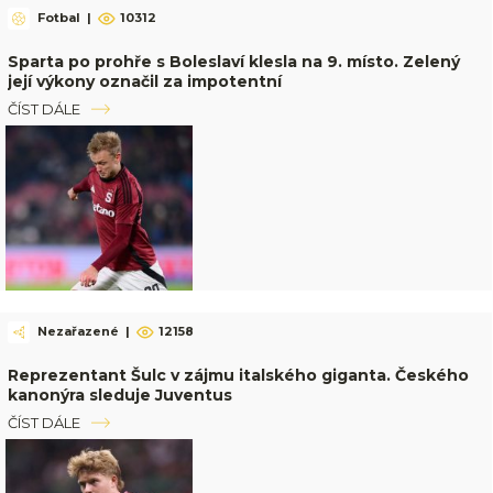
Fotbal
|
10312
Sparta po prohře s Boleslaví klesla na 9. místo. Zelený
její výkony označil za impotentní
ČÍST DÁLE
Nezařazené
|
12158
Reprezentant Šulc v zájmu italského giganta. Českého
kanonýra sleduje Juventus
ČÍST DÁLE