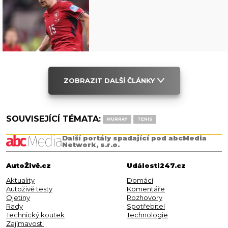
ZOBRAZIT DALŠÍ ČLÁNKY
SOUVISEJÍCÍ TÉMATA:
MURRAY
TENIS
Další portály spadající pod abcMedia
Network, s.r.o.
AutoŽivě.cz
Události247.cz
Aktuality
Domácí
Autoživě testy
Komentáře
Ojetiny
Rozhovory
Rady
Spotřebitel
Technický koutek
Technologie
Zajímavosti