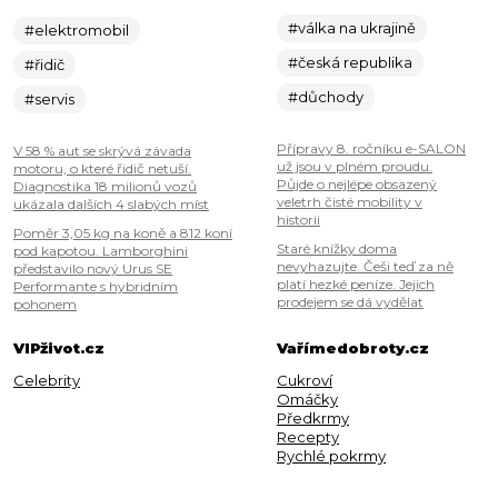
#válka na ukrajině
#elektromobil
#česká republika
#řidič
#důchody
#servis
Přípravy 8. ročníku e-SALON
V 58 % aut se skrývá závada
už jsou v plném proudu.
motoru, o které řidič netuší.
Půjde o nejlépe obsazený
Diagnostika 18 milionů vozů
veletrh čisté mobility v
ukázala dalších 4 slabých míst
historii
Poměr 3,05 kg na koně a 812 koní
Staré knížky doma
pod kapotou. Lamborghini
nevyhazujte. Češi teď za ně
představilo nový Urus SE
platí hezké peníze. Jejich
Performante s hybridním
prodejem se dá vydělat
pohonem
VIPživot.cz
Vařímedobroty.cz
Celebrity
Cukroví
Omáčky
Předkrmy
Recepty
Rychlé pokrmy