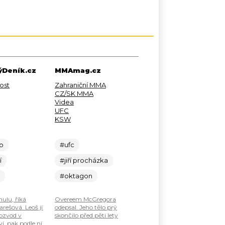
Deník.cz
MMAmag.cz
ost
Zahraniční MMA
CZ/SK MMA
Videa
UFC
KSW
lo
#ufc
í
#jiří procházka
c
#oktagon
nulu, říká
Overeem McGregora
rešová. Leoš jí
odepsal. Jeho tělo prý
ozvod v
skončilo před pěti lety
í, pak podle ní