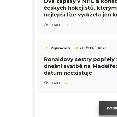
Dva zápasy v NHL a konec
českých hokejistů, kterým 
nejlepší lize vydržela jen k
ČÍST DÁLE
Zajímavosti
|
PŘEČTENÍ:
36179
Ronaldovy sestry popřely 
dnešní svatbě na Madeiře
datum neexistuje
ČÍST DÁLE
ZOBR