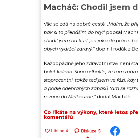
Macháč: Chodil jsem d
Vše se zdá na dobré cestě. „
Vidím, že př
pak si to přenáším do hry,“
popsal Mach
chodil jsem na kurt jen jako do práce. Te
abych vydržel zdravý,“
doplnil rodák z B
Každopádně jeho zdravotní stav není stál
bolet koleno. Sono odhalilo, že tam mám
stoprocentní, takže teď jsem ve fázi, kd
a podle odehraných zápasů tam se rozhod
rovnou do Melbourne,“
dodal Macháč.
Co říkáte na výkony, které letos p
komentářů
Diskuze
5