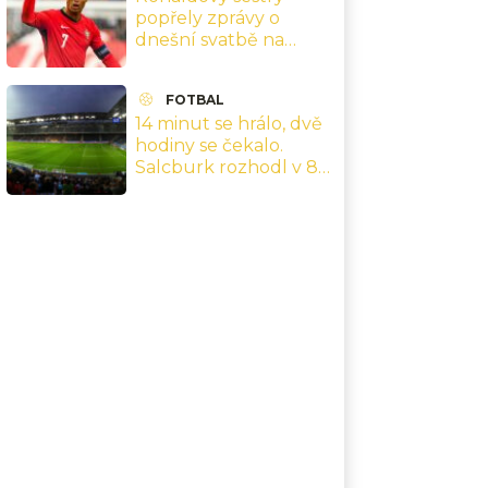
popřely zprávy o
dnešní svatbě na
Madeiře: Žádné datum
neexistuje
FOTBAL
14 minut se hrálo, dvě
hodiny se čekalo.
Salcburk rozhodl v 88.
minutě zápas, který
připomínal
brouzdaliště