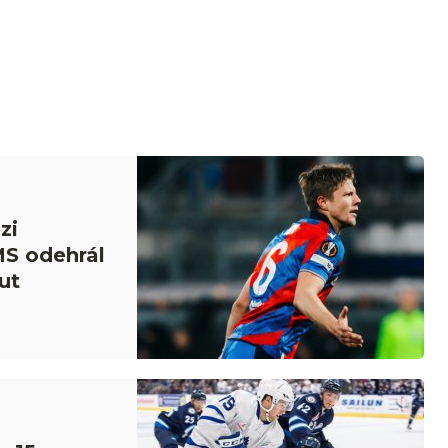
zi
MS odehrál
ut