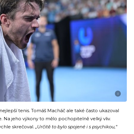
i
ejlepší tenis. Tomáš Macháč ale také často ukazoval
. Na jeho výkony to mělo pochopitelně velký vliv.
ychle skrečoval.
„Určitě to bylo spojené i s psychikou,“