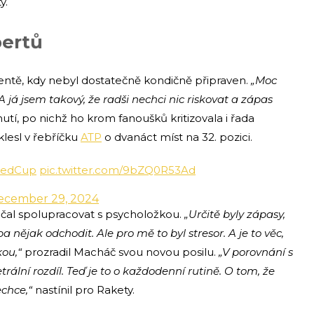
y.
pertů
entě, kdy nebyl dostatečně kondičně připraven.
„Moc
A já jsem takový, že radši nechci nic riskovat a zápas
tí, po nichž ho krom fanoušků kritizovala i řada
lesl v řebříčku
ATP
o dvanáct míst na 32. pozici.
tedCup
pic.twitter.com/9bZQ0R53Ad
ecember 29, 2024
čal spolupracovat s psycholožkou.
„Určitě byly zápasy,
a nějak odchodit. Ale pro mě to byl stresor. A je to věc,
kou,“
prozradil Macháč svou novou posilu.
„V porovnání s
etrální rozdíl. Teď je to o každodenní rutině. O tom, že
echce,“
nastínil pro Rakety.