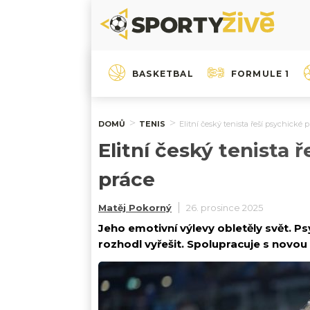
BASKETBAL
FORMULE 1
DOMŮ
TENIS
Elitní český tenista řeší psychické 
Elitní český tenista 
práce
Matěj Pokorný
26. prosince 2025
Jeho emotivní výlevy obletěly svět. 
rozhodl vyřešit. Spolupracuje s novo