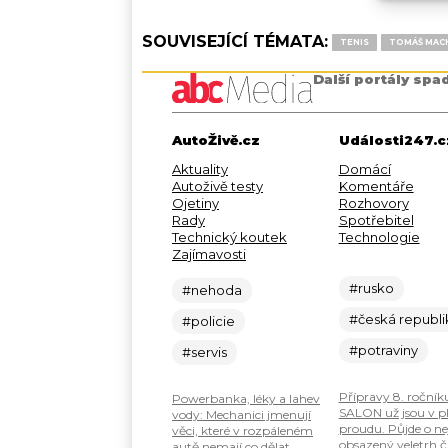
SOUVISEJÍCÍ TÉMATA:
TENIS
TOMÁŠ MAC
Další portály spa
AutoŽivě.cz
Události247.c
Aktuality
Domácí
Autoživě testy
Komentáře
Ojetiny
Rozhovory
Rady
Spotřebitel
Technický koutek
Technologie
Zajímavosti
#rusko
#nehoda
#česká republi
#policie
#potraviny
#servis
Přípravy 8. ročník
Powerbanka, léky a lahev
SALON už jsou v 
vody: Mechanici jmenují
proudu. Půjde o ne
věci, které v rozpáleném
obsazený veletrh č
autě nemají co dělat.