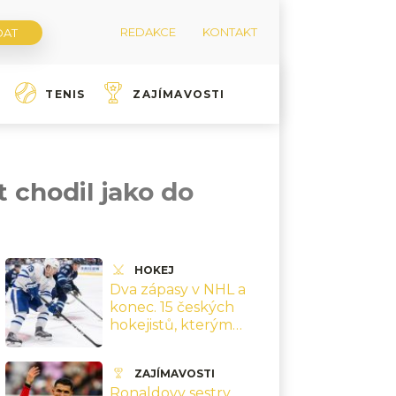
REDAKCE
KONTAKT
TENIS
ZAJÍMAVOSTI
t chodil jako do
HOKEJ
Dva zápasy v NHL a
konec. 15 českých
hokejistů, kterým
kariéra v nejlepší lize
vydržela jen krátce
ZAJÍMAVOSTI
Ronaldovy sestry