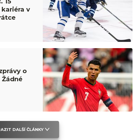
. 15
kariéra v
rátce
zprávy o
: Žádné
AZIT DALŠÍ ČLÁNKY