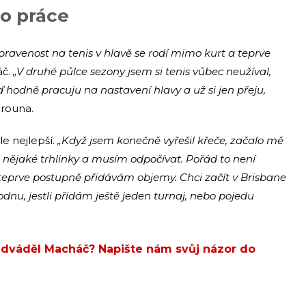
o práce
ipravenost na tenis v hlavě se rodí mimo kurt a teprve
áč.
„V druhé půlce sezony jsem si tenis vůbec neužíval,
ď hodně pracuju na nastavení hlavy a už si jen přeju,
erouna.
e nejlepší.
„Když jsem konečně vyřešil křeče, začalo mě
 nějaké trhlinky a musím odpočívat. Pořád to není
y teprve postupně přidávám objemy. Chci začít v Brisbane
nu, jestli přidám ještě jeden turnaj, nebo pojedu
ředváděl Macháč? Napište nám svůj názor do