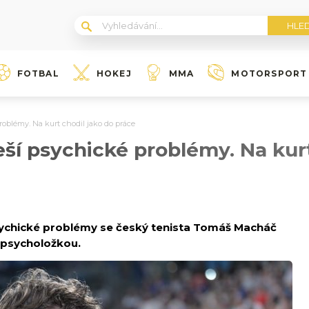
FOTBAL
HOKEJ
MMA
MOTORSPORT
problémy. Na kurt chodil jako do práce
řeší psychické problémy. Na kur
Psychické problémy se český tenista Tomáš Macháč
u psycholožkou.