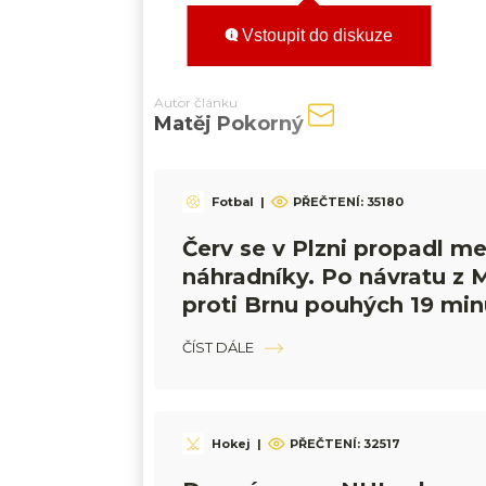
Vstoupit do diskuze
Autor článku
Matěj Pokorný
Fotbal
|
PŘEČTENÍ:
35180
Červ se v Plzni propadl me
náhradníky. Po návratu z 
proti Brnu pouhých 19 min
ČÍST DÁLE
Hokej
|
PŘEČTENÍ:
32517