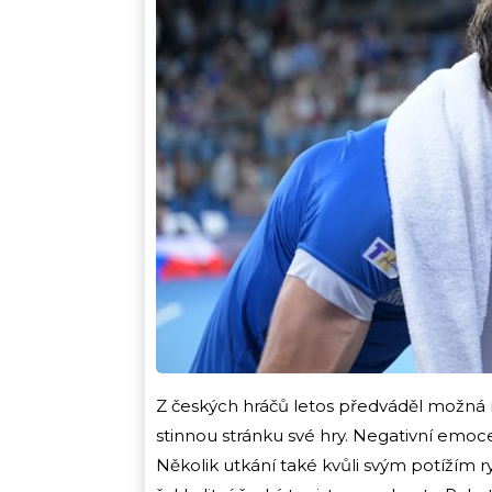
Z českých hráčů letos předváděl možná n
stinnou stránku své hry. Negativní emoce
Několik utkání také kvůli svým potížím r