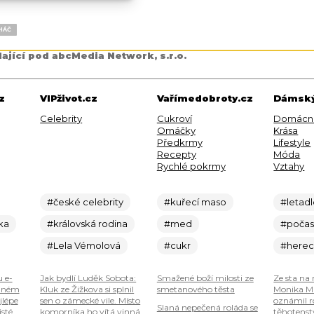
HÁČ
dající pod abcMedia Network, s.r.o.
z
VIPživot.cz
Vařímedobroty.cz
Dámský
Celebrity
Cukroví
Domácn
Omáčky
Krása
Předkrmy
Lifestyle
Recepty
Móda
Rychlé pokrmy
Vztahy
#české celebrity
#kuřecí maso
#letad
ka
#královská rodina
#med
#počas
#Lela Vémolová
#cukr
#here
u e-
Jak bydlí Luděk Sobota:
Smažené boží milosti ze
Ze sta na 
plném
Kluk ze Žižkova si splnil
smetanového těsta
Monika Ma
jlépe
sen o zámecké vile. Místo
oznámil r
Slaná nepečená roláda se
isté
komorníka ho vítá vinná
těhotenstv