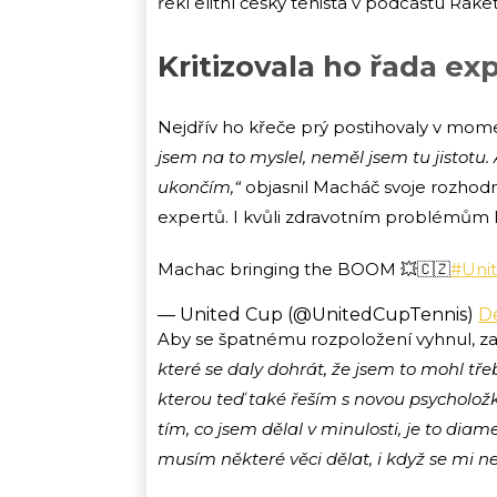
řekl elitní český tenista v podcastu Raket
Kritizovala ho řada ex
Nejdřív ho křeče prý postihovaly v mom
jsem na to myslel, neměl jsem tu jistotu. 
ukončím,“
objasnil Macháč svoje rozhodnu
expertů. I kvůli zdravotním problémům k
Machac bringing the BOOM 💥🇨🇿
#Uni
— United Cup (@UnitedCupTennis)
D
Aby se špatnému rozpoložení vyhnul, za
které se daly dohrát, že jsem to mohl třeb
kterou teď také řeším s novou psycholož
tím, co jsem dělal v minulosti, je to diam
musím některé věci dělat, i když se mi n