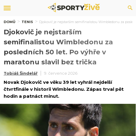
DOMŮ
TENIS
Djokovič je nejstarším semifinalistou Wimbledonu za poslední
Djokovič je nejstarším
semifinalistou Wimbledonu za
posledních 50 let. Po výhře v
maratonu slavil bez trička
Tobiáš Šindelář
9. července 2026
Novak Djokovič ve věku 39 let vyhrál nejdelší
čtvrtfinále v historii Wimbledonu. Zápas trval pět
hodin a patnáct minut.