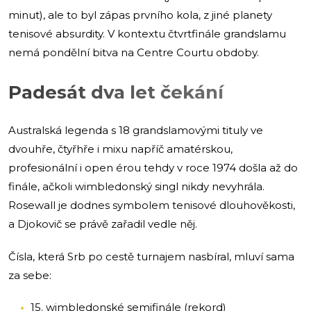
minut), ale to byl zápas prvního kola, z jiné planety
tenisové absurdity. V kontextu čtvrtfinále grandslamu
nemá pondělní bitva na Centre Courtu obdoby.
Padesát dva let čekání
Australská legenda s 18 grandslamovými tituly ve
dvouhře, čtyřhře i mixu napříč amatérskou,
profesionální i open érou tehdy v roce 1974 došla až do
finále, ačkoli wimbledonský singl nikdy nevyhrála.
Rosewall je dodnes symbolem tenisové dlouhověkosti,
a Djokovič se právě zařadil vedle něj.
Čísla, která Srb po cestě turnajem nasbíral, mluví sama
za sebe:
15. wimbledonské semifinále (rekord)