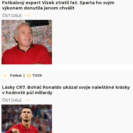
Fotbalový expert Vízek ztratil řeč. Sparta ho svým
výkonem donutila jenom chválit
ČÍST DÁLE
Fotbal
|
7209
Lásky CR7. Boháč Ronaldo ukázal svoje naleštěné krásky
v hodnotě půl miliardy
ČÍST DÁLE