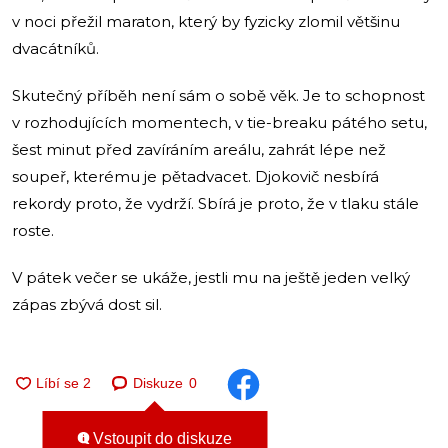
v noci přežil maraton, který by fyzicky zlomil většinu
dvacátníků.
Skutečný příběh není sám o sobě věk. Je to schopnost
v rozhodujících momentech, v tie-breaku pátého setu,
šest minut před zavíráním areálu, zahrát lépe než
soupeř, kterému je pětadvacet. Djokovič nesbírá
rekordy proto, že vydrží. Sbírá je proto, že v tlaku stále
roste.
V pátek večer se ukáže, jestli mu na ještě jeden velký
zápas zbývá dost sil.
Diskuze
0
Vstoupit do diskuze