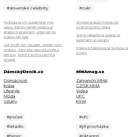
#slovenské celebrity
#cukr
Hvězda první SuperStar má
Smažené boží milosti ze
jasno: Kdyby tehdy existoval
smetanového těsta
dnešní Instagram, internet by
Slaná nepečená roláda se
kolem něj šílel
salámem a rajčaty
Jak bydlí Jan Saudek: Ateliér plný
Masová bábovka se šunkou a
chaosu, zahrada jako džungle a
sýrem
obrazy, které Pavlína odmítá
prodat
DámskýDeník.cz
MMAmag.cz
Domácnost
Zahraniční MMA
Krása
CZ/SK MMA
Lifestyle
Videa
Móda
UFC
Vztahy
KSW
#počasí
#ufc
#letadlo
#jiří procházka
#herec
#oktagon