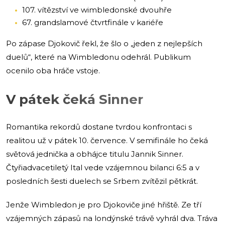
107. vítězství ve wimbledonské dvouhře
67. grandslamové čtvrtfinále v kariéře
Po zápase Djokovič řekl, že šlo o „jeden z nejlepších
duelů“, které na Wimbledonu odehrál. Publikum
ocenilo oba hráče vstoje.
V pátek čeká Sinner
Romantika rekordů dostane tvrdou konfrontaci s
realitou už v pátek 10. července. V semifinále ho čeká
světová jednička a obhájce titulu Jannik Sinner.
Čtyřiadvacetiletý Ital vede vzájemnou bilanci 6:5 a v
posledních šesti duelech se Srbem zvítězil pětkrát.
Jenže Wimbledon je pro Djokoviče jiné hřiště. Ze tří
vzájemných zápasů na londýnské trávě vyhrál dva. Tráva