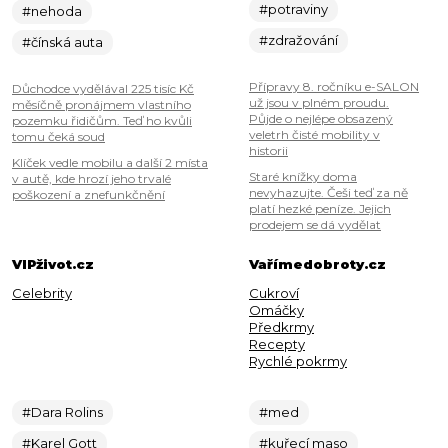
#potraviny
#nehoda
#zdražování
#čínská auta
Přípravy 8. ročníku e-SALON
Důchodce vydělával 225 tisíc Kč
už jsou v plném proudu.
měsíčně pronájmem vlastního
Půjde o nejlépe obsazený
pozemku řidičům. Teď ho kvůli
veletrh čisté mobility v
tomu čeká soud
historii
Klíček vedle mobilu a další 2 místa
Staré knížky doma
v autě, kde hrozí jeho trvalé
nevyhazujte. Češi teď za ně
poškození a znefunkčnění
platí hezké peníze. Jejich
prodejem se dá vydělat
VIPživot.cz
Vařímedobroty.cz
Celebrity
Cukroví
Omáčky
Předkrmy
Recepty
Rychlé pokrmy
#Dara Rolins
#med
#Karel Gott
#kuřecí maso