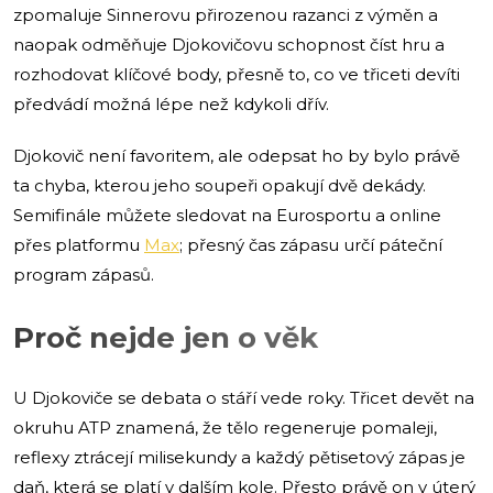
zpomaluje Sinnerovu přirozenou razanci z výměn a
naopak odměňuje Djokovičovu schopnost číst hru a
rozhodovat klíčové body, přesně to, co ve třiceti devíti
předvádí možná lépe než kdykoli dřív.
Djokovič není favoritem, ale odepsat ho by bylo právě
ta chyba, kterou jeho soupeři opakují dvě dekády.
Semifinále můžete sledovat na Eurosportu a online
přes platformu
Max
; přesný čas zápasu určí páteční
program zápasů.
Proč nejde jen o věk
U Djokoviče se debata o stáří vede roky. Třicet devět na
okruhu ATP znamená, že tělo regeneruje pomaleji,
reflexy ztrácejí milisekundy a každý pětisetový zápas je
daň, která se platí v dalším kole. Přesto právě on v úterý