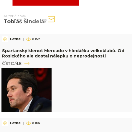
Autor článku
Tobiáš Šindelář
Fotbal
|
8157
Sparťanský klenot Mercado v hledáčku velkoklubů. Od
Rosického ale dostal nálepku o neprodejnosti
ČÍST DÁLE
Fotbal
|
8165