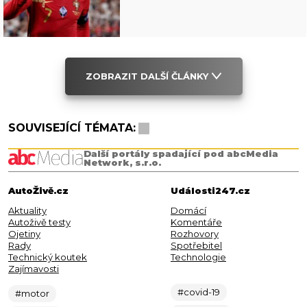
ZOBRAZIT DALŠÍ ČLÁNKY
SOUVISEJÍCÍ TÉMATA:
Další portály spadající pod abcMedia
Network, s.r.o.
AutoŽivě.cz
Události247.cz
Aktuality
Domácí
Autoživě testy
Komentáře
Ojetiny
Rozhovory
Rady
Spotřebitel
Technický koutek
Technologie
Zajímavosti
#covid-19
#motor