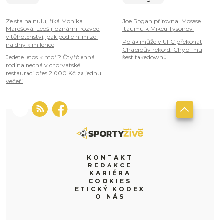
Ze sta na nulu, říká Monika
Joe Rogan přirovnal Mosese
Marešová. Leoš jí oznámil rozvod
Itaumu k Mikeu Tysonovi
v těhotenství, pak podle ní mizel
Polák může v UFC překonat
na dny k milence
Chabibův rekord. Chybí mu
Jedete letos k moři? Čtyřčlenná
šest takedownů
rodina nechá v chorvatské
restauraci přes 2 000 Kč za jednu
večeři
KONTAKT
REDAKCE
KARIÉRA
COOKIES
ETICKÝ KODEX
O NÁS