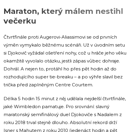
Maraton, který málem nestihl
večerku
Čtvrtfinále proti Augerovi-Aliassimovi se od prvních
výměn vymykalo běžnému scénáři. Už v úvodním setu
si Djokovič vyžádal ošetření nohy, což u hráče jeho věku
okamžitě vyvolalo otázku, jestli zápas vůbec dohraje.
Dohrál. A nejen to, protáhl ho přes pět hodin až do
rozhodujícího super tie-breaku – a po výhře slavil bez
trička před zaplněným Centre Courtem.
Délka 5 hodin 15 minut z něj udělala nejdelší čtvrtfinále,
jaké Wimbledon pamatuje. Pro srovnání: slavný
maratonský semifinálový duel Djokoviče s Nadalem z
roku 2018 trval stejně dlouho. Absolutní rekord drží
Isner s Mahutem z roku 2010 (jedenáct hodin a pět