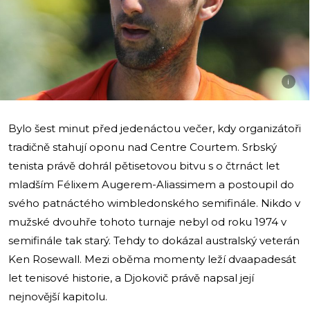
i
Bylo šest minut před jedenáctou večer, kdy organizátoři
tradičně stahují oponu nad Centre Courtem. Srbský
tenista právě dohrál pětisetovou bitvu s o čtrnáct let
mladším Félixem Augerem-Aliassimem a postoupil do
svého patnáctého wimbledonského semifinále. Nikdo v
mužské dvouhře tohoto turnaje nebyl od roku 1974 v
semifinále tak starý. Tehdy to dokázal australský veterán
Ken Rosewall. Mezi oběma momenty leží dvaapadesát
let tenisové historie, a Djokovič právě napsal její
nejnovější kapitolu.