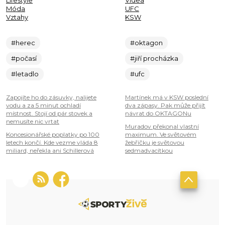
Lifestyle
Videa
Móda
UFC
Vztahy
KSW
#herec
#oktagon
#počasí
#jiří procházka
#letadlo
#ufc
Zapojíte ho do zásuvky, nalijete
Martínek má v KSW poslední
vodu a za 5 minut ochladí
dva zápasy. Pak může přijít
místnost. Stojí od pár stovek a
návrat do OKTAGONu
nemusíte nic vrtat
Muradov překonal vlastní
Koncesionářské poplatky po 100
maximum. Ve světovém
letech končí. Kde vezme vláda 8
žebříčku je světovou
miliard, neřekla ani Schillerová
sedmadvacítkou