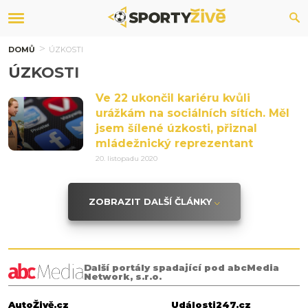
DOMŮ
ÚZKOSTI
ÚZKOSTI
Ve 22 ukončil kariéru kvůli
urážkám na sociálních sítích. Měl
jsem šílené úzkosti, přiznal
mládežnický reprezentant
20. listopadu 2020
ZOBRAZIT DALŠÍ ČLÁNKY
Další portály spadající pod abcMedia
Network, s.r.o.
AutoŽivě.cz
Události247.cz