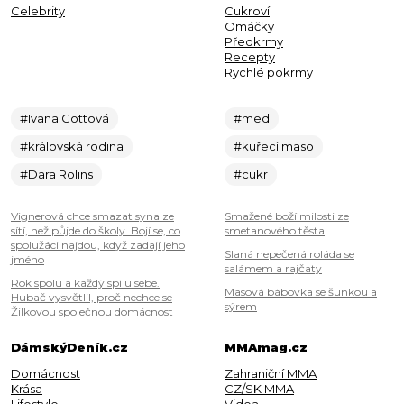
Celebrity
Cukroví
Omáčky
Předkrmy
Recepty
Rychlé pokrmy
#Ivana Gottová
#med
#královská rodina
#kuřecí maso
#Dara Rolins
#cukr
Vignerová chce smazat syna ze
Smažené boží milosti ze
sítí, než půjde do školy. Bojí se, co
smetanového těsta
spolužáci najdou, když zadají jeho
Slaná nepečená roláda se
jméno
salámem a rajčaty
Rok spolu a každý spí u sebe.
Masová bábovka se šunkou a
Hubač vysvětlil, proč nechce se
sýrem
Žilkovou společnou domácnost
DámskýDeník.cz
MMAmag.cz
Domácnost
Zahraniční MMA
Krása
CZ/SK MMA