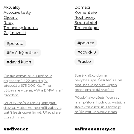
Aktuality
Domácí
Autoživě testy
Komentáře
Ojetiny
Rozhovory
Rady
Spotřebitel
Technický koutek
Technologie
Zajímavosti
#pokuta
#pokuta
#covid-19
#řidičský průkaz
#rusko
#david kubrt
Staré knížky doma
Čínské kombi s 530 koňmi a
nevyhazujte. Češi teď za ně
dojezdem 1 422 km stojí v
platí hezké peníze. Jejich
přepočtu 675 000 Kč. Plná
prodejem se dá vydělat
výbava je v ceně, VW a BMW mají
problém
Působí jako všední obrazy,
mají přitom hodnotu vyšších
Jel 205 km/h v úseku, kde platí
stovek tisíc korun. Doma je
stovka. Auto mu nesměli zabavit,
může mít kdokoliv z nás
patří leasingové firmě. Úřad si ale
poradil jinak
VIPživot.cz
Vařímedobroty.cz