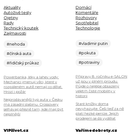
Aktuality
Domácí
Autoživě testy
Komentáře
Ojetiny
Rozhovory
Rady
Spotřebitel
Technický koutek
Technologie
Zajímavosti
#vladimir putin
#nehoda
#pokuta
#čínská auta
#potraviny
#řidičský průkaz
Přípravy 8. ročníku e-SALON
Powerbanka, léky a lahev vody:
už jsou v plném proudu.
Mechanici jmenují věci, které v
Půjde o nejlépe obsazený
rozpáleném autě nemají co dělat.
veletrh čisté mobility v
Hrozí i požár
historii
Nejprodávanější typ auta v Česku
Staré knížky doma
má zásadní slabinu. Crossovery
nevyhazujte. Češi teď za ně
selhávají přesně tam, kde mají být
platí hezké peníze. Jejich
nejsilnější
prodejem se dá vydělat
VIPživot.cz
Vařímedobroty.cz