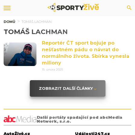
DOMŮ
TOMÁŠ LACHMAN
TOMÁŠ LACHMAN
Reportér ČT sport bojuje po
nešťastném pádu o návrat do
normálního života. Sbírka vynesla
miliony
15. února 2025
ZOBRAZIT DALŠÍ ČLÁNKY
Další portály spadající pod abcMedia
Network, s.r.o.
AutoŽivě.cz
Události247.cz