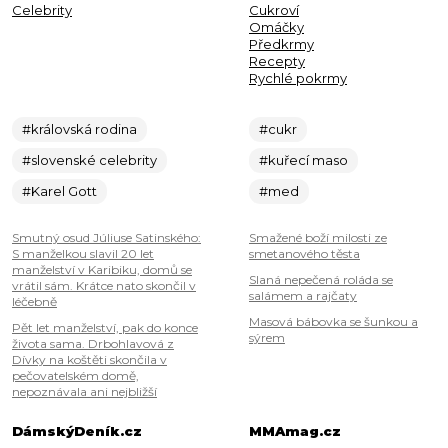
Celebrity
Cukroví
Omáčky
Předkrmy
Recepty
Rychlé pokrmy
#královská rodina
#cukr
#slovenské celebrity
#kuřecí maso
#Karel Gott
#med
Smutný osud Júliuse Satinského:
Smažené boží milosti ze
S manželkou slavil 20 let
smetanového těsta
manželství v Karibiku, domů se
Slaná nepečená roláda se
vrátil sám. Krátce nato skončil v
salámem a rajčaty
léčebně
Masová bábovka se šunkou a
Pět let manželství, pak do konce
sýrem
života sama. Drbohlavová z
Dívky na koštěti skončila v
pečovatelském domě,
nepoznávala ani nejbližší
DámskýDeník.cz
MMAmag.cz