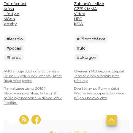
Domácnost
Zahraniční MMA
Krása
CZ/SK MMA
Lifestyle
Videa
Móda
UFC
Vztahy
KSW
#letadlo
#jiří procházka
#počasí
#ufc
#herec
#oktagon
ANO slibuje důchod v 65. Jenže z
Overeem McGregora odepsal.
Bruselu vypluly dokumenty, které
Jeho tělo prý skončilo před
říkají něco jiného
pěti lety
Pamatujete zimu 2010?
Dva týdny po Furym čeká
Meteorologové říkají, že ta příští
Wacha šest soupeřů. Do klece
může být podobná. A důvod leží v
půjdou po dvojicích
Pacifiku