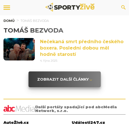
DOMŮ
TOMÁŠ BEZVODA
TOMÁŠ BEZVODA
Nečekaná smrt předního českého
boxera. Poslední dobou měl
hodně starostí
4. října 2025
ZOBRAZIT DALŠÍ ČLÁNKY
Další portály spadající pod abcMedia
Network, s.r.o.
AutoŽivě.cz
Události247.cz