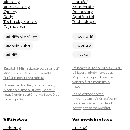
Aktuality
Domácí
Autoživě testy
Komentáře
Ojetiny
Rozhovory
Rady
Spotřebitel
Technický koutek
Technologie
Zajímavosti
#covid-19
#řidičský průkaz
#peníze
#david kubrt
#rusko
#řidič
Přípravy 8. ročníku e-SALON
Zapáchá klimatizace po zapnutí?
už jsou v plném proudu.
Příčina je ve filtru, který většina
Půjde o nejlépe obsazený
řidičů nikdy nevyměnila
veletrh čisté mobility v
Powerbanka, léky a lahev vody:
historii
Mechanici jmenují věci, které v
Staré knížky doma
rozpáleném autě nemají co dělat.
nevyhazujte. Češi teď za ně
Hrozí i požár
platí hezké peníze. Jejich
prodejem se dá vydělat
VIPživot.cz
Vařímedobroty.cz
Celebrity
Cukroví