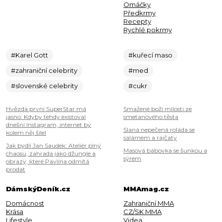
Omáčky
Předkrmy
Recepty
Rychlé pokrmy
#Karel Gott
#kuřecí maso
#zahraniční celebrity
#med
#slovenské celebrity
#cukr
Hvězda první SuperStar má
Smažené boží milosti ze
jasno: Kdyby tehdy existoval
smetanového těsta
dnešní Instagram, internet by
Slaná nepečená roláda se
kolem něj šílel
salámem a rajčaty
Jak bydlí Jan Saudek: Ateliér plný
Masová bábovka se šunkou a
chaosu, zahrada jako džungle a
sýrem
obrazy, které Pavlína odmítá
prodat
DámskýDeník.cz
MMAmag.cz
Domácnost
Zahraniční MMA
Krása
CZ/SK MMA
Lifestyle
Videa