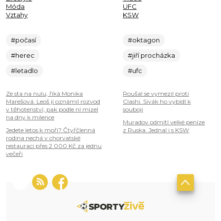
Móda
UFC
Vztahy
KSW
#počasí
#oktagon
#herec
#jiří procházka
#letadlo
#ufc
Ze sta na nulu, říká Monika
Roušal se vymezil proti
Marešová. Leoš jí oznámil rozvod
Clashi. Sivák ho vybídl k
v těhotenství, pak podle ní mizel
souboji
na dny k milence
Muradov odmítl velké peníze
Jedete letos k moři? Čtyřčlenná
z Ruska. Jednal i s KSW
rodina nechá v chorvatské
restauraci přes 2 000 Kč za jednu
večeři