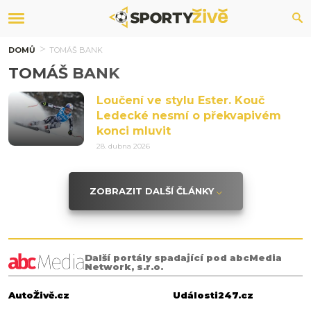
DOMŮ
TOMÁŠ BANK
TOMÁŠ BANK
Loučení ve stylu Ester. Kouč
Ledecké nesmí o překvapivém
konci mluvit
28. dubna 2026
ZOBRAZIT DALŠÍ ČLÁNKY
Další portály spadající pod abcMedia
Network, s.r.o.
AutoŽivě.cz
Události247.cz