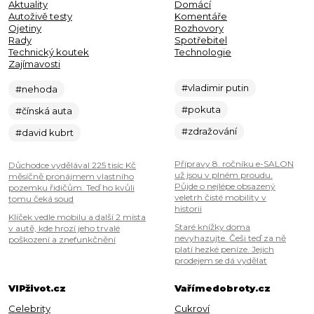
Aktuality
Domácí
Autoživě testy
Komentáře
Ojetiny
Rozhovory
Rady
Spotřebitel
Technický koutek
Technologie
Zajímavosti
#vladimir putin
#nehoda
#pokuta
#čínská auta
#zdražování
#david kubrt
Přípravy 8. ročníku e-SALON
Důchodce vydělával 225 tisíc Kč
už jsou v plném proudu.
měsíčně pronájmem vlastního
Půjde o nejlépe obsazený
pozemku řidičům. Teď ho kvůli
veletrh čisté mobility v
tomu čeká soud
historii
Klíček vedle mobilu a další 2 místa
Staré knížky doma
v autě, kde hrozí jeho trvalé
nevyhazujte. Češi teď za ně
poškození a znefunkčnění
platí hezké peníze. Jejich
prodejem se dá vydělat
VIPživot.cz
Vařímedobroty.cz
Celebrity
Cukroví