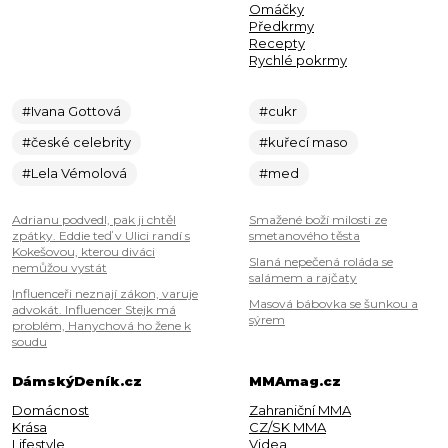
Omáčky
Předkrmy
Recepty
Rychlé pokrmy
#Ivana Gottová
#cukr
#české celebrity
#kuřecí maso
#Lela Vémolová
#med
Adrianu podvedl, pak ji chtěl
Smažené boží milosti ze
zpátky. Eddie teď v Ulici randí s
smetanového těsta
Kokešovou, kterou diváci
Slaná nepečená roláda se
nemůžou vystát
salámem a rajčaty
Influenceři neznají zákon, varuje
Masová bábovka se šunkou a
advokát. Influencer Stejk má
sýrem
problém, Hanychová ho žene k
soudu
DámskýDeník.cz
MMAmag.cz
Domácnost
Zahraniční MMA
Krása
CZ/SK MMA
Lifestyle
Videa