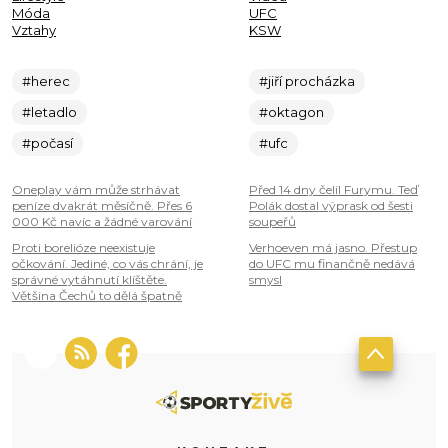
Móda
UFC
Vztahy
KSW
#herec
#jiří procházka
#letadlo
#oktagon
#počasí
#ufc
Oneplay vám může strhávat
Před 14 dny čelil Furymu. Teď
peníze dvakrát měsíčně. Přes 6
Polák dostal výprask od šesti
000 Kč navíc a žádné varování
soupeřů
Proti borelióze neexistuje
Verhoeven má jasno. Přestup
očkování. Jediné, co vás chrání, je
do UFC mu finančně nedává
správné vytáhnutí klíštěte.
smysl
Většina Čechů to dělá špatně