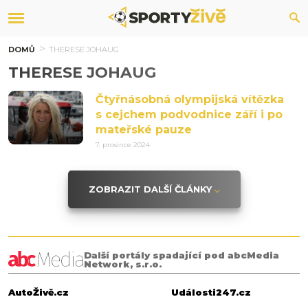
DOMŮ
THERESE JOHAUG
THERESE JOHAUG
Čtyřnásobná olympijská vítězka
s cejchem podvodnice září i po
mateřské pauze
7. prosince 2024
ZOBRAZIT DALŠÍ ČLÁNKY
Další portály spadající pod abcMedia
Network, s.r.o.
AutoŽivě.cz
Události247.cz