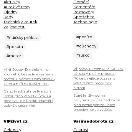
Aktuality
Domácí
Autoživě testy
Komentáře
Ojetiny
Rozhovory
Rady
Spotřebitel
Technický koutek
Technologie
Zajímavosti
#peníze
#řidičský průkaz
#důchody
#pokuta
#rusko
#motor
Přípravy 8. ročníku e-SALON
Mini Cooper D najelo milion
už jsou v plném proudu.
kilometrů bez jediné výměny
Půjde o nejlépe obsazený
motoru. Němec s ním objel 25
veletrh čisté mobility v
zemí a míří na další milion
historii
Gang kradl auta ve Francii a
Staré knížky doma
Belgii, přebíjel VIN v Česku a
nevyhazujte. Češi teď za ně
prodával je v Polsku. Naletěl i
platí hezké peníze. Jejich
polský vicepremiér
prodejem se dá vydělat
VIPživot.cz
Vařímedobroty.cz
Celebrity
Cukroví