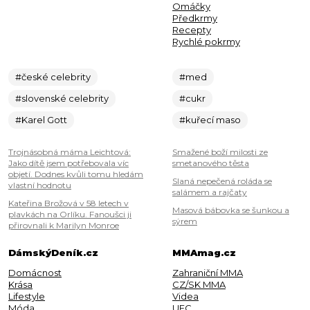
Omáčky
Předkrmy
Recepty
Rychlé pokrmy
#české celebrity
#med
#slovenské celebrity
#cukr
#Karel Gott
#kuřecí maso
Trojnásobná máma Leichtová:
Smažené boží milosti ze
Jako dítě jsem potřebovala víc
smetanového těsta
objetí. Dodnes kvůli tomu hledám
Slaná nepečená roláda se
vlastní hodnotu
salámem a rajčaty
Kateřina Brožová v 58 letech v
Masová bábovka se šunkou a
plavkách na Orlíku. Fanoušci ji
sýrem
přirovnali k Marilyn Monroe
DámskýDeník.cz
MMAmag.cz
Domácnost
Zahraniční MMA
Krása
CZ/SK MMA
Lifestyle
Videa
Móda
UFC