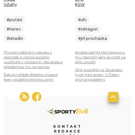
Vztahy
KSW
#počasí
#ufc
#herec
#oktagon
#letadlo
#jiří procházka
Při svém běžném nákupu v
Khabib odmítl McGregorovu
obchodě si všimla staršího
hru: Nemohl jsem se snížit na
vozíčkáře v rozpacích. Neváhala a
jeho úroveň
přispěchala mu na pomoc
RFA je silnější na Slovensku,
Šokující příběh 8letého chlapce,
tvrdí Marhanský. V Česku
který prodělal klinickou smrt
přiznal problémy
KONTAKT
REDAKCE