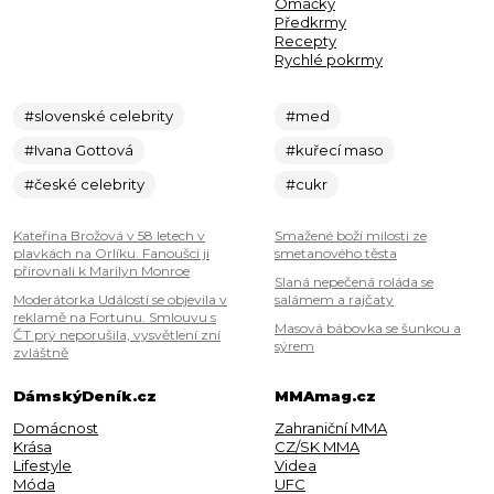
Omáčky
Předkrmy
Recepty
Rychlé pokrmy
#slovenské celebrity
#med
#Ivana Gottová
#kuřecí maso
#české celebrity
#cukr
Kateřina Brožová v 58 letech v
Smažené boží milosti ze
plavkách na Orlíku. Fanoušci ji
smetanového těsta
přirovnali k Marilyn Monroe
Slaná nepečená roláda se
Moderátorka Událostí se objevila v
salámem a rajčaty
reklamě na Fortunu. Smlouvu s
Masová bábovka se šunkou a
ČT prý neporušila, vysvětlení zní
sýrem
zvláštně
DámskýDeník.cz
MMAmag.cz
Domácnost
Zahraniční MMA
Krása
CZ/SK MMA
Lifestyle
Videa
Móda
UFC