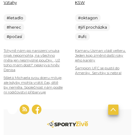
Vztahy
KSW
#letadlo
#oktagon
#herec
#jiří procházka
#počasí
#ufc
Tchyně nám po narození vnuka
Kamaru Usman vládl velteru.
nijak nepomohla, na všechno
Jeden kop změnil další roky
měla jen nesmyslné poučky. „Už
jeho kariéry
toho mám dost!“ neskrývá hněv
Šampion UFC se pustil do
Denisa
Ameriky. Servítky si nebral
56letá Michaela svou dceru miluje,
ale kdyby mohla vrátit čas, dítě
by neměla. Společnost nám podle
ní rodičovství přibarvuje