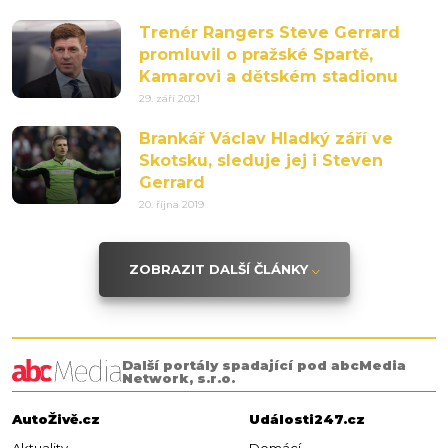
Trenér Rangers Steve Gerrard
promluvil o pražské Spartě,
Kamarovi a dětském stadionu
29. září 2021
Brankář Václav Hladký září ve
Skotsku, sleduje jej i Steven
Gerrard
20. října 2019
ZOBRAZIT DALŠÍ ČLÁNKY
Další portály spadající pod abcMedia
Network, s.r.o.
AutoŽivě.cz
Události247.cz