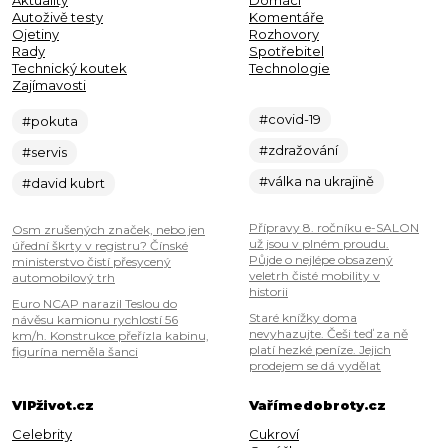
Aktuality
Domácí
Autoživě testy
Komentáře
Ojetiny
Rozhovory
Rady
Spotřebitel
Technický koutek
Technologie
Zajímavosti
#covid-19
#pokuta
#zdražování
#servis
#válka na ukrajině
#david kubrt
Přípravy 8. ročníku e-SALON
Osm zrušených značek, nebo jen
už jsou v plném proudu.
úřední škrty v registru? Čínské
Půjde o nejlépe obsazený
ministerstvo čistí přesycený
veletrh čisté mobility v
automobilový trh
historii
Euro NCAP narazil Teslou do
Staré knížky doma
návěsu kamionu rychlostí 56
nevyhazujte. Češi teď za ně
km/h. Konstrukce přeřízla kabinu,
platí hezké peníze. Jejich
figurína neměla šanci
prodejem se dá vydělat
VIPživot.cz
Vařímedobroty.cz
Celebrity
Cukroví