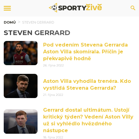
DOMŮ
STEVEN GERRARD
STEVEN GERRARD
Pod vedením Stevena Gerrarda
Aston Villa skomírala. Příčin je
překvapivě hodně
26. října 2022
Aston Villa vyhodila trenéra. Kdo
vystřídá Stevena Gerrarda?
21. října 2022
Gerrard dostal ultimátum. Ustojí
kritický týden? Vedení Aston Villy
už si vyhlédlo hvězdného
nástupce
18. října 2022