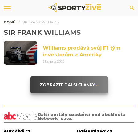
DOMŮ
SIR FRANK WILLIAMS
SIR FRANK WILLIAMS
Williams prodává svůj F1 tým
investorům z Ameriky
21. srpna 2020
ZOBRAZIT DALŠÍ ČLÁNKY
Další portály spadající pod abcMedia
Network, s.r.o.
AutoŽivě.cz
Události247.cz