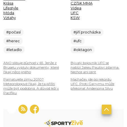
Krása
CZ/SK MMA
Lifestyle
Videa
Móda
UFC
Vztahy
KSW
#počasí
#jiří procházka
#herec
#ufc
#letadlo
#oktagon
ANO slibuje důchod v 65. Jenže z
Bývalý bojovník UFC se
Bruselu vypluly dokumenty, které
nabízí Jakeu Paulovi zdarma.
říkají něco jiného
Nechce ani cent
Pamatujete zimu 2010?
Machačev jde po rekordu
Meteorologové říkají, že ta příští
UFC. Proti Garrymu může
může být podobná. A důvod leží v
překonat Andersona Silvu
Pacifiku