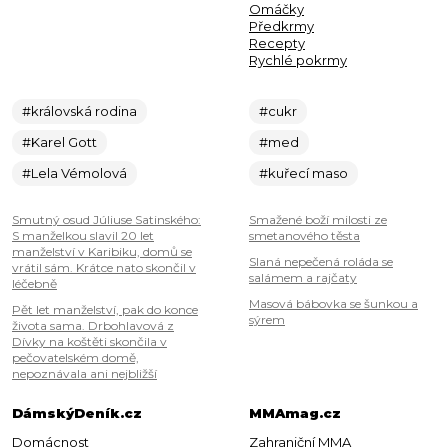
Omáčky
Předkrmy
Recepty
Rychlé pokrmy
#královská rodina
#cukr
#Karel Gott
#med
#Lela Vémolová
#kuřecí maso
Smutný osud Júliuse Satinského:
Smažené boží milosti ze
S manželkou slavil 20 let
smetanového těsta
manželství v Karibiku, domů se
Slaná nepečená roláda se
vrátil sám. Krátce nato skončil v
salámem a rajčaty
léčebně
Masová bábovka se šunkou a
Pět let manželství, pak do konce
sýrem
života sama. Drbohlavová z
Dívky na koštěti skončila v
pečovatelském domě,
nepoznávala ani nejbližší
DámskýDeník.cz
MMAmag.cz
Domácnost
Zahraniční MMA