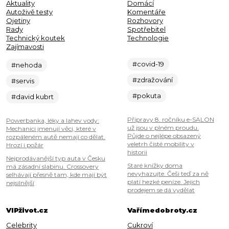
Aktuality
Domácí
Autoživě testy
Komentáře
Ojetiny
Rozhovory
Rady
Spotřebitel
Technický koutek
Technologie
Zajímavosti
#covid-19
#nehoda
#zdražování
#servis
#pokuta
#david kubrt
Přípravy 8. ročníku e-SALON
Powerbanka, léky a lahev vody:
už jsou v plném proudu.
Mechanici jmenují věci, které v
Půjde o nejlépe obsazený
rozpáleném autě nemají co dělat.
veletrh čisté mobility v
Hrozí i požár
historii
Nejprodávanější typ auta v Česku
Staré knížky doma
má zásadní slabinu. Crossovery
nevyhazujte. Češi teď za ně
selhávají přesně tam, kde mají být
platí hezké peníze. Jejich
nejsilnější
prodejem se dá vydělat
VIPživot.cz
Vařímedobroty.cz
Celebrity
Cukroví