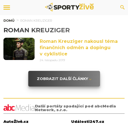
DOMŮ
ROMAN KREUZIGER
ROMAN KREUZIGER
Roman Kreuziger nakousl téma
finančních odměn a dopingu
v cyklistice
24. listopadu 2019
ZOBRAZIT DALŠÍ ČLÁNKY
Další portály spadající pod abcMedia
Network, s.r.o.
AutoŽivě.cz
Události247.cz