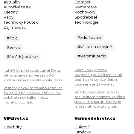
Aktuality
Domácí
Autoživě testy
Komentáře
Ojetiny
Rozhovory
Rady
Spotřebitel
Technický koutek
Technologie
Zajímavosti
#zdražování
#řidič
#válka na ukrajině
#servis
#vladimir putin
#řidičský průkaz
Staré knížky doma
Ital 40 let přestavuje Lancii Delta.
nevyhazujte. Češi teď za ně
Jeho dakar-safari verze s 500
platí hezké peníze. Jejich
koňmi nemá na světě konkurenci
prodejem se dá vydělat
Vespa vydává limitovanou edici za
Působí jako všední obrazy,
300 000 Kč na oslavu 80 let. Jde
mají přitom hodnotu vyšších
o sběratelský kalkul místo
stovek tisíc korun. Doma je
jízdního upgradu
může mít kdokoliv z nás
VIPživot.cz
Vařímedobroty.cz
Celebrity
Cukroví
Omáčky