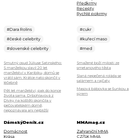
Předkrmy
Recepty
Rychlé pokrmy
#Dara Rolins
#cukr
#české celebrity
#kuřecí maso
#slovenské celebrity
#med
Smutný osud Júliuse Satinského:
Smažené boží milosti ze
S manželkou slavil 20 let
smetanového těsta
manželství v Karibiku, domů se
Slaná nepečená roláda se
vrátil sám. Krátce nato skončil v
salámem a rajčaty
léčebně
Masová bábovka se šunkou a
Pět let manželství, pak do konce
sýrem
života sama. Drbohlavová z
Dívky na koštěti skončila v
pečovatelském domě,
nepoznávala ani nejbližší
DámskýDeník.cz
MMAmag.cz
Domácnost
Zahraniční MMA
Krása
CZ/SK MMA