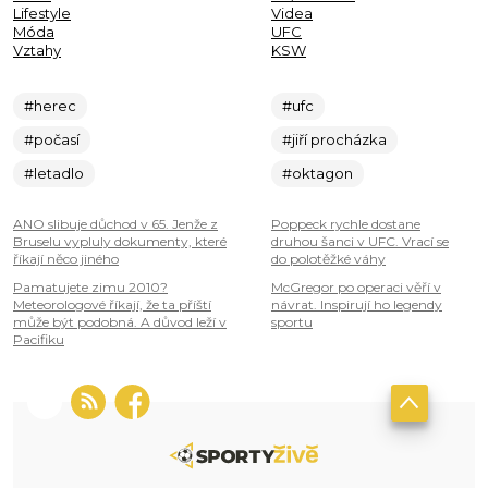
Lifestyle
Videa
Móda
UFC
Vztahy
KSW
#herec
#ufc
#počasí
#jiří procházka
#letadlo
#oktagon
ANO slibuje důchod v 65. Jenže z
Poppeck rychle dostane
Bruselu vypluly dokumenty, které
druhou šanci v UFC. Vrací se
říkají něco jiného
do polotěžké váhy
Pamatujete zimu 2010?
McGregor po operaci věří v
Meteorologové říkají, že ta příští
návrat. Inspirují ho legendy
může být podobná. A důvod leží v
sportu
Pacifiku