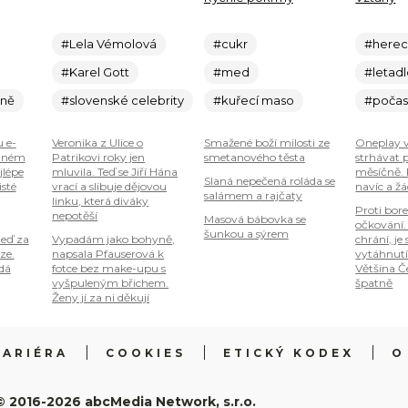
#Lela Vémolová
#cukr
#here
#Karel Gott
#med
#letad
ině
#slovenské celebrity
#kuřecí maso
#počas
u e-
Veronika z Ulice o
Smažené boží milosti ze
Oneplay
plném
Patrikovi roky jen
smetanového těsta
strhávat 
jlépe
mluvila. Teď se Jiří Hána
měsíčně. 
Slaná nepečená roláda se
isté
vrací a slibuje dějovou
navíc a ž
salámem a rajčaty
linku, která diváky
Proti bore
nepotěší
Masová bábovka se
očkování. 
šunkou a sýrem
teď za
Vypadám jako bohyně,
chrání, je
ze.
napsala Pfauserová k
vytáhnutí 
 dá
fotce bez make-upu s
Většina Č
vyšpuleným břichem.
špatně
Ženy jí za ni děkují
KARIÉRA
COOKIES
ETICKÝ KODEX
O
© 2016-2026 abcMedia Network, s.r.o.