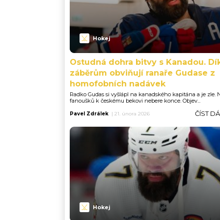
Hokej
Ostudná dohra bitvy s Kanadou. Dí
záběrům obviňují ranaře Gudase z
homofobních nadávek
Radko Gudas si vyšlápl na kanadského kapitána a je zle. 
fanoušků k českému bekovi nebere konce. Objev...
ČÍST D
Pavel Zdrálek
|
21. února 2026
Hokej