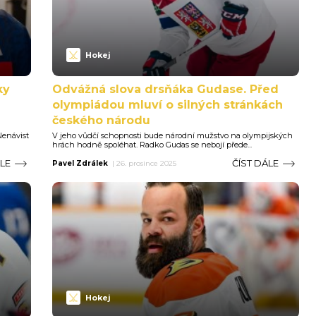
Hokej
ky
Odvážná slova drsňáka Gudase. Před
olympiádou mluví o silných stránkách
českého národu
Nenávist
V jeho vůdčí schopnosti bude národní mužstvo na olympijských
hrách hodně spoléhat. Radko Gudas se nebojí přede...
ÁLE
ČÍST DÁLE
Pavel Zdrálek
|
26. prosince 2025
Hokej