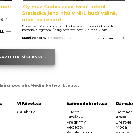
moří
Zlý muž Gudas zase tvrdě udeřil.
Statistika jeho hitů v NHL budí vášně,
útočí na rekord
mění.
Obávaný pořízek Radko Gudas byl zase na lovu. Odnesla to
kanadská legenda. Český obránce patří v hitech k hist...
ÁLE
ČÍST DÁLE
Matěj Pokorný
|
9. dubna 2025
AZIT DALŠÍ ČLÁNKY
dající pod abcMedia Network, s.r.o.
z
VIPživot.cz
Vařímedobroty.cz
Dámský
Celebrity
Cukroví
Domácn
Omáčky
Krása
Předkrmy
Lifestyle
Recepty
Móda
Rychlé pokrmy
Vztahy