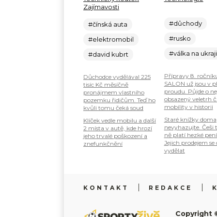
Zajímavosti
#důchody
#čínská auta
#rusko
#elektromobil
#válka na ukraj
#david kubrt
Přípravy 8. ročník
Důchodce vydělával 225
SALON už jsou v 
tisíc Kč měsíčně
proudu. Půjde o ne
pronájmem vlastního
obsazený veletrh č
pozemku řidičům. Teď ho
mobility v historii
kvůli tomu čeká soud
Staré knížky doma
Klíček vedle mobilu a další
nevyhazujte. Češi 
2 místa v autě, kde hrozí
ně platí hezké pení
jeho trvalé poškození a
Jejich prodejem se
znefunkčnění
vydělat
KONTAKT
REDAKCE
Copyright 