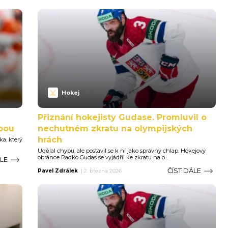
Hokej
Přiznání hokejisty Gudase. Promluvil o
obou
nechutném zkratu na olympijských
hrách
a, který
Udělal chybu, ale postavil se k ní jako správný chlap. Hokejový
obránce Radko Gudas se vyjádřil ke zkratu na o...
ÁLE
ČÍST DÁLE
Pavel Zdrálek
|
2. března 2026