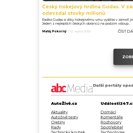
Český hokejový hrdina Gudas. V zá
odevzdal stovky milionů
Radko Gudas si díky hokejovému umu vydělal v zámoří j
Jeden z nejlepších českých obránců na podzim vstoup...
ČÍST D
Matěj Pokorný
|
12. srpna 2025
ZOBR
Další portály spa
AutoŽivě.cz
Události247.c
Aktuality
Domácí
Autoživě testy
Komentáře
Ojetiny
Rozhovory
Rady
Spotřebitel
Technický koutek
Technologie