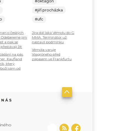
í
#oktagon
c
#jiří procházka
lo
#ufc
an o českých
Jíra dál láká Vémolu do G
: Odebereme jim
MMA. Terminátor už
st a pak se
nastavil podmínku
 přestávají žít
Vémola varuje
ládání na pás,
Vosgröneho před
ner. Kaufland
zápasem ve Frankfurtu
zík, který
boží sám od
 NÁS
jiného