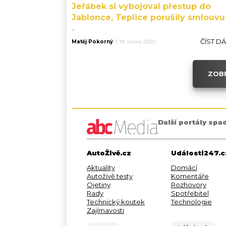
Jeřábek si vybojoval přestup do
Jablonce, Teplice porušily smlouvu
...
ČÍST D
Matěj Pokorný
|
19. února 2020
ZOBR
Další portály spa
AutoŽivě.cz
Události247.c
Aktuality
Domácí
Autoživě testy
Komentáře
Ojetiny
Rozhovory
Rady
Spotřebitel
Technický koutek
Technologie
Zajímavosti