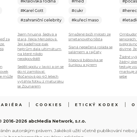
#královská rodina
#med
#počas
#Karel Gott
#cukr
#here
#zahraniční celebrity
#kuřecí maso
#letad
Jsem hnusná, šedivá a
Smažené boží milosti ze
Ombudsm
teď za
stará, řekla Menzelová.
smetanového těsta
seniorech
ze.
Její kadeřnice pak
svéprávno
Slaná nepečená roláda se
 dá
hejtrům dala ultimátum,
divíme, že
salámem a rajčaty
na které nikdo
Žádné vyk
neodpověděl
Masová bábovka se
žádný ske
šunkou a sýrem
om
Seděli spolu v lavici a on se
testuje vo
tovek
do ní zamiloval.
markuje z
je může
Bočanová po 40 letech
sebe
vytáhla fotku z maturáku
se Zounarem
KARIÉRA
COOKIES
ETICKÝ KODEX
O
© 2016-2026 abcMedia Network, s.r.o.
ráněn autorským právem. Jakékoli užití včetně publikování nebo 
hu je bez písemného souhlasu zakázáno.