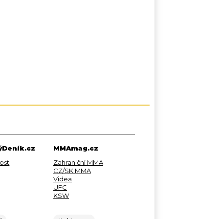
Deník.cz
MMAmag.cz
ost
Zahraniční MMA
CZ/SK MMA
Videa
UFC
KSW