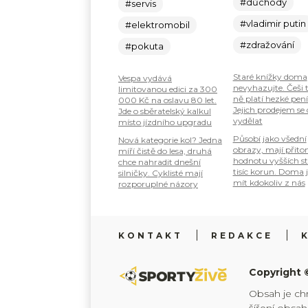
#důchody
#servis
#vladimir putin
#elektromobil
#zdražování
#pokuta
Staré knížky doma
Vespa vydává
nevyhazujte. Češi 
limitovanou edici za 300
ně platí hezké pení
000 Kč na oslavu 80 let.
Jejich prodejem se
Jde o sběratelský kalkul
vydělat
místo jízdního upgradu
Působí jako všední
Nová kategorie kol? Jedna
obrazy, mají přit
míří čistě do lesa, druhá
hodnotu vyšších s
chce nahradit dnešní
tisíc korun. Doma 
silničky. Cyklisté mají
mít kdokoliv z nás
rozporuplné názory
KONTAKT
REDAKCE
Copyright 
Obsah je ch
šíření obsa