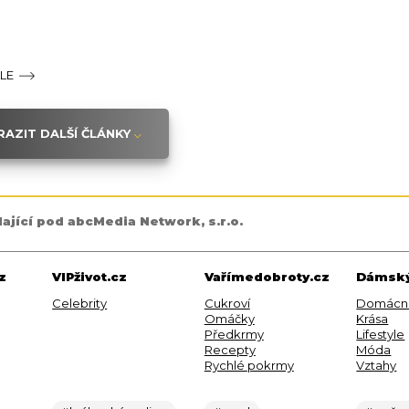
ÁLE
AZIT DALŠÍ ČLÁNKY
dající pod abcMedia Network, s.r.o.
z
VIPživot.cz
Vařímedobroty.cz
Dámský
Celebrity
Cukroví
Domácn
Omáčky
Krása
Předkrmy
Lifestyle
Recepty
Móda
Rychlé pokrmy
Vztahy