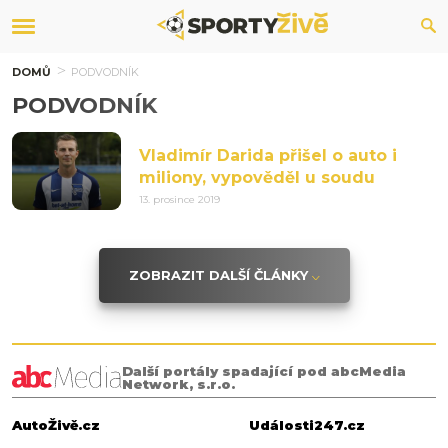
DOMŮ
PODVODNÍK
PODVODNÍK
Vladimír Darida přišel o auto i
miliony, vypověděl u soudu
13. prosince 2019
ZOBRAZIT DALŠÍ ČLÁNKY
Další portály spadající pod abcMedia
Network, s.r.o.
AutoŽivě.cz
Události247.cz