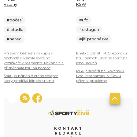
Vztahy
KSW
#počasí
#ufc
#letadlo
#oktagon
#herec
#jiří procházka
Při svém běžném nákupu v
Khabib odmítl McGregorovu
obchodě si všimla staršího
hru: Nemohl jsem se snížit na
vozíčkáře v rozpacích. Neváhala a
jeho úroveň
přispěchala mu na pomoc
RFA je silnější na Slovensku,
Šokující příběh 8letého chlapce,
tvrdí Marhanský. V Česku
který prodělal klinickou smrt
přiznal problémy
KONTAKT
REDAKCE