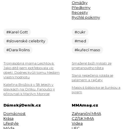
Omáčky
Předkrmy
Recepty
Rychlé pokrmy
#Karel Gott
#cukr
#slovenské celebrity
#med
#Dara Rolins
#kuřecí maso
Trojnásobná máma Leichtová:
Smažené boží milosti ze
Jako dítě jsem potřebovala víc
smetanového těsta
objetí. Dodnes kvůli tomu hledám
Slaná nepečená roláda se
vlastní hodnotu
salámem a rajčaty
Kateřina Brožová v 58 letech v
Masová bábovka se šunkou a
plavkách na Orlíku. Fanoušci ji
sýrem
přirovnali k Marilyn Monroe
DámskýDeník.cz
MMAmag.cz
Domácnost
Zahraniční MMA
Krása
CZ/SK MMA
Lifestyle
Videa
Móda
UFC