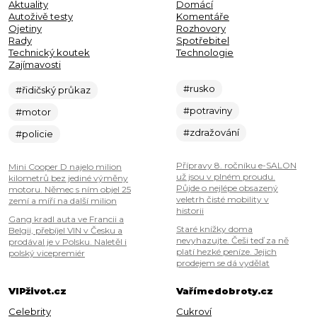
Aktuality
Domácí
Autoživě testy
Komentáře
Ojetiny
Rozhovory
Rady
Spotřebitel
Technický koutek
Technologie
Zajímavosti
#rusko
#řidičský průkaz
#potraviny
#motor
#zdražování
#policie
Přípravy 8. ročníku e-SALON
Mini Cooper D najelo milion
už jsou v plném proudu.
kilometrů bez jediné výměny
Půjde o nejlépe obsazený
motoru. Němec s ním objel 25
veletrh čisté mobility v
zemí a míří na další milion
historii
Gang kradl auta ve Francii a
Staré knížky doma
Belgii, přebíjel VIN v Česku a
nevyhazujte. Češi teď za ně
prodával je v Polsku. Naletěl i
platí hezké peníze. Jejich
polský vicepremiér
prodejem se dá vydělat
VIPživot.cz
Vařímedobroty.cz
Celebrity
Cukroví