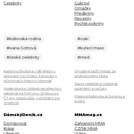
Celebrity
Cukroví
Omáčky
Předkrmy
Recepty
Rychlé pokrmy
#královská rodina
#cukr
#Ivana Gottová
#kuřecí maso
#české celebrity
#med
Kateřina Brožová v 58 letech v
Smažené boží milosti ze
plavkách na Orlíku. Fanoušci ji
smetanového těsta
přirovnali k Marilyn Monroe
Slaná nepečená roláda se
Moderátorka Událostí se objevila v
salámem a rajčaty
reklamě na Fortunu. Smlouvu s
Masová bábovka se šunkou a
ČT prý neporušila, vysvětlení zní
sýrem
zvláštně
DámskýDeník.cz
MMAmag.cz
Domácnost
Zahraniční MMA
Krása
CZ/SK MMA
Lifestyle
Videa