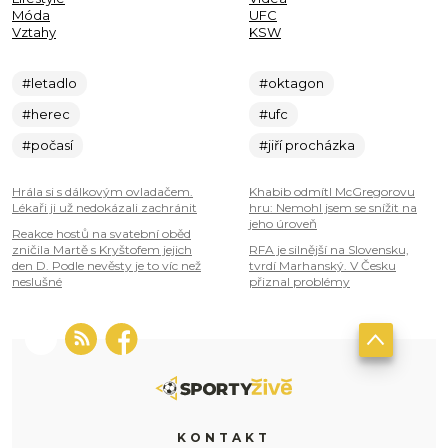
Móda
UFC
Vztahy
KSW
#letadlo
#oktagon
#herec
#ufc
#počasí
#jiří procházka
Hrála si s dálkovým ovladačem.
Khabib odmítl McGregorovu
Lékaři ji už nedokázali zachránit
hru: Nemohl jsem se snížit na
jeho úroveň
Reakce hostů na svatební oběd
zničila Martě s Kryštofem jejich
RFA je silnější na Slovensku,
den D. Podle nevěsty je to víc než
tvrdí Marhanský. V Česku
neslušné
přiznal problémy
KONTAKT