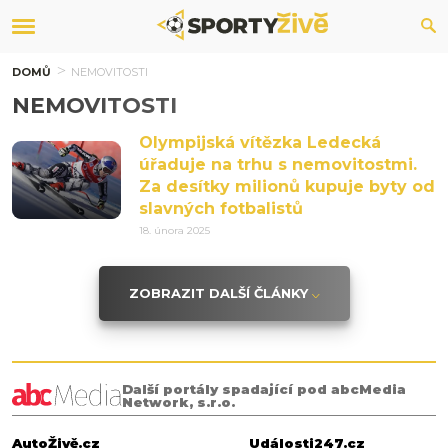
DOMŮ
NEMOVITOSTI
NEMOVITOSTI
Olympijská vítězka Ledecká
úřaduje na trhu s nemovitostmi.
Za desítky milionů kupuje byty od
slavných fotbalistů
18. února 2025
ZOBRAZIT DALŠÍ ČLÁNKY
Další portály spadající pod abcMedia
Network, s.r.o.
AutoŽivě.cz
Události247.cz