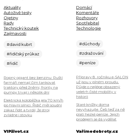
Aktuality
Domácí
Autoživě testy
Komentáře
Ojetiny
Rozhovory
Rady
Spotřebitel
Technický koutek
Technologie
Zajímavosti
#důchody
#david kubrt
#zdražování
#řidičský průkaz
#peníze
#řidič
Přípravy 8. ročníku e-SALON
Ropný gigant bez benzinu: Ruští
už jsou v plném proudu.
farmáři nemají čím tankovat
Půjde o nejlépe obsazený
traktory před žněmi, fronty na
veletrh čisté mobility v
pumpy trvají i několik dní
historii
Elektrická koloběžka jela 70 km/h
Staré knížky doma
po hlavní silnici. Řidič měl soudní
nevyhazujte. Češi teď za ně
zákaz řídit a tvrdil, že stroj
platí hezké peníze. Jejich
zvládne i stovku
prodejem se dá vydělat
VIPživot.cz
Vařímedobroty.cz