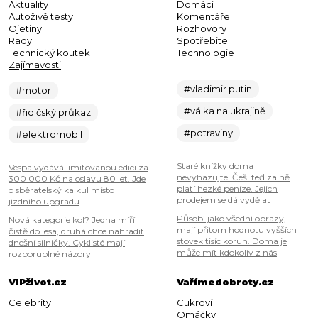
Aktuality
Domácí
Autoživě testy
Komentáře
Ojetiny
Rozhovory
Rady
Spotřebitel
Technický koutek
Technologie
Zajímavosti
#vladimir putin
#motor
#válka na ukrajině
#řidičský průkaz
#potraviny
#elektromobil
Staré knížky doma
Vespa vydává limitovanou edici za
nevyhazujte. Češi teď za ně
300 000 Kč na oslavu 80 let. Jde
platí hezké peníze. Jejich
o sběratelský kalkul místo
prodejem se dá vydělat
jízdního upgradu
Působí jako všední obrazy,
Nová kategorie kol? Jedna míří
mají přitom hodnotu vyšších
čistě do lesa, druhá chce nahradit
stovek tisíc korun. Doma je
dnešní silničky. Cyklisté mají
může mít kdokoliv z nás
rozporuplné názory
VIPživot.cz
Vařímedobroty.cz
Celebrity
Cukroví
Omáčky