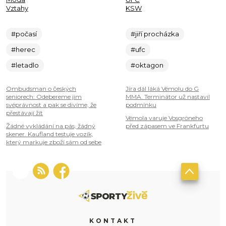
Vztahy
KSW
#počasí
#jiří procházka
#herec
#ufc
#letadlo
#oktagon
Ombudsman o českých
Jíra dál láká Vémolu do G
seniorech: Odebereme jim
MMA. Terminátor už nastavil
svéprávnost a pak se divíme, že
podmínku
přestávají žít
Vémola varuje Vosgröneho
Žádné vykládání na pás, žádný
před zápasem ve Frankfurtu
skener. Kaufland testuje vozík,
který markuje zboží sám od sebe
KONTAKT