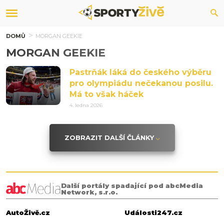
DOMŮ
MORGAN GEEKIE
MORGAN GEEKIE
Pastrňák láká do českého výběru
pro olympiádu nečekanou posilu.
Má to však háček
4. ledna 2026
ZOBRAZIT DALŠÍ ČLÁNKY
Další portály spadající pod abcMedia
Network, s.r.o.
AutoŽivě.cz
Události247.cz