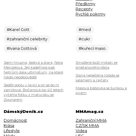
Předkrmy
Recepty
Rychlé pokrmy
#Karel Gott
#med
#zahraniční celebrity
#cukr
#Ivana Gottová
#kuřecí maso
Jsem hnusná, šedivá a stará, řekla
Smažené boží milosti ze
Menzelová. Její kadeřnice pak
smetanového těsta
hejtrům dala ultimátum, na které
Slaná nepečená roláda se
nikdo neodpověděl
salámem a rajčaty
Seděli spolu v lavici a on se do ní
Masová bábovka se šunkou a
zamiloval. Bočanová po 40 letech
sýrem
vytáhla fotku z maturáku se
Zounarem
DámskýDeník.cz
MMAmag.cz
Domácnost
Zahraniční MMA
Krása
CZ/SK MMA
Lifestyle
Videa
Móda
UFC