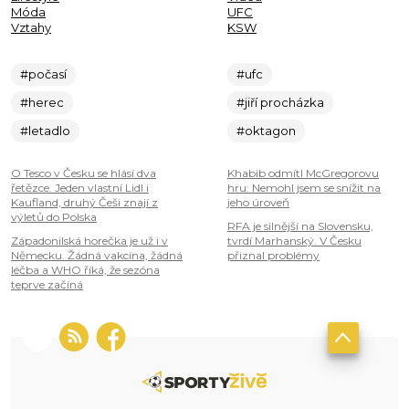
Móda
UFC
Vztahy
KSW
#počasí
#ufc
#herec
#jiří procházka
#letadlo
#oktagon
O Tesco v Česku se hlásí dva
Khabib odmítl McGregorovu
řetězce. Jeden vlastní Lidl i
hru: Nemohl jsem se snížit na
Kaufland, druhý Češi znají z
jeho úroveň
výletů do Polska
RFA je silnější na Slovensku,
Západonilská horečka je už i v
tvrdí Marhanský. V Česku
Německu. Žádná vakcína, žádná
přiznal problémy
léčba a WHO říká, že sezóna
teprve začíná