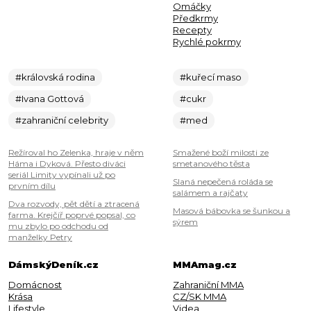
Omáčky
Předkrmy
Recepty
Rychlé pokrmy
#královská rodina
#kuřecí maso
#Ivana Gottová
#cukr
#zahraniční celebrity
#med
Režíroval ho Zelenka, hraje v něm
Smažené boží milosti ze
Háma i Dyková. Přesto diváci
smetanového těsta
seriál Limity vypínali už po
Slaná nepečená roláda se
prvním dílu
salámem a rajčaty
Dva rozvody, pět dětí a ztracená
Masová bábovka se šunkou a
farma. Krejčíř poprvé popsal, co
sýrem
mu zbylo po odchodu od
manželky Petry
DámskýDeník.cz
MMAmag.cz
Domácnost
Zahraniční MMA
Krása
CZ/SK MMA
Lifestyle
Videa