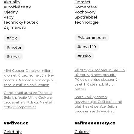
Aktuality
Domácí
Autoživě testy
Komentáře
Ojetiny
Rozhovory
Rady
Spotřebitel
Technický koutek
Technologie
Zajímavosti
#vladimir putin
#řidič
#covid-19
#motor
#rusko
#servis
Přípravy 8. ročníku e-SALON
Mini Cooper D najelo milion
už jsou v plném proudu.
kilometrů bez jediné výměny
Půjde o nejlépe obsazený
motoru. Němec s ním objel 25
veletrh čisté mobility v
zemí a míří na další milion
historii
Gang kradl auta ve Francii a
Staré knížky doma
Belgii, přebíjel VIN v Česku a
nevyhazujte. Češi teď za ně
prodával je v Polsku. Naletěl i
platí hezké peníze. Jejich
polský vicepremiér
prodejem se dá vydělat
VIPživot.cz
Vařímedobroty.cz
Celebrity
Cukroví