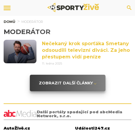
DOMŮ
MODERÁTOR
MODERÁTOR
Nečekaný krok sporťáka Smetany
odsoudili televizní diváci. Za jeho
přestupem vidí peníze
11. ledna 2025
ZOBRAZIT DALŠÍ ČLÁNKY
Další portály spadající pod abcMedia
Network, s.r.o.
AutoŽivě.cz
Události247.cz