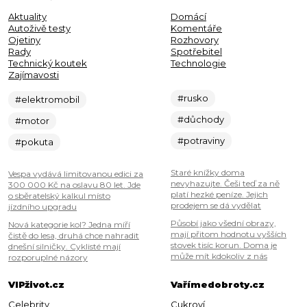
Aktuality
Domácí
Autoživě testy
Komentáře
Ojetiny
Rozhovory
Rady
Spotřebitel
Technický koutek
Technologie
Zajímavosti
#rusko
#elektromobil
#důchody
#motor
#potraviny
#pokuta
Staré knížky doma
Vespa vydává limitovanou edici za
nevyhazujte. Češi teď za ně
300 000 Kč na oslavu 80 let. Jde
platí hezké peníze. Jejich
o sběratelský kalkul místo
prodejem se dá vydělat
jízdního upgradu
Působí jako všední obrazy,
Nová kategorie kol? Jedna míří
mají přitom hodnotu vyšších
čistě do lesa, druhá chce nahradit
stovek tisíc korun. Doma je
dnešní silničky. Cyklisté mají
může mít kdokoliv z nás
rozporuplné názory
VIPživot.cz
Vařímedobroty.cz
Celebrity
Cukroví