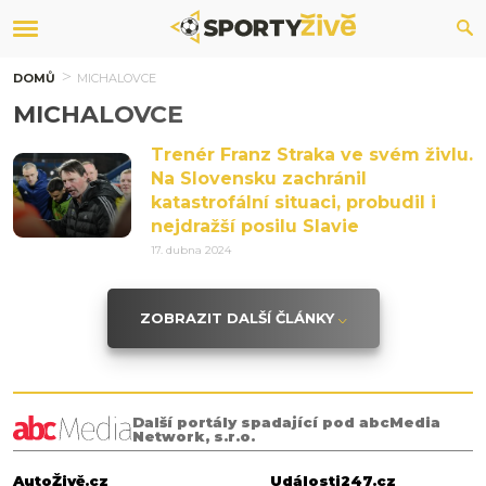
DOMŮ
MICHALOVCE
MICHALOVCE
Trenér Franz Straka ve svém živlu.
Na Slovensku zachránil
katastrofální situaci, probudil i
nejdražší posilu Slavie
17. dubna 2024
ZOBRAZIT DALŠÍ ČLÁNKY
Další portály spadající pod abcMedia
Network, s.r.o.
AutoŽivě.cz
Události247.cz