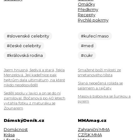
Omáčky
Předkrmy
Recepty
Rychlé pokrmy
#slovenské celebrity
#kuřecí maso
#české celebrity
#med
#královská rodina
#cukr
Jsem hnusná, šedivá a stará, řekla
Smažené boží milosti ze
Menzelová. Její kadeřnice pak
smetanového těsta
hejtrům dala ultimátum, na které
Slaná nepečená roláda se
nikdo neodpověděl
salámem a rajčaty
Seděli spolu v lavici a on se do ní
Masová bábovka se šunkou a
zamiloval. Bočanová po 40 letech
sýrem
vytáhla fotku z maturáku se
Zounarem
DámskýDeník.cz
MMAmag.cz
Domácnost
Zahraniční MMA
Krása
CZ/SK MMA