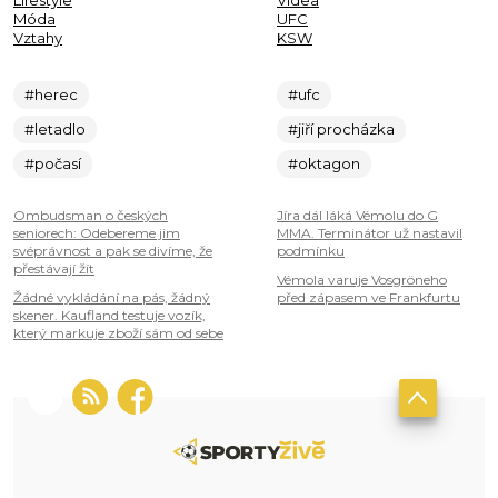
Lifestyle
Videa
Móda
UFC
Vztahy
KSW
#herec
#ufc
#letadlo
#jiří procházka
#počasí
#oktagon
Ombudsman o českých
Jíra dál láká Vémolu do G
seniorech: Odebereme jim
MMA. Terminátor už nastavil
svéprávnost a pak se divíme, že
podmínku
přestávají žít
Vémola varuje Vosgröneho
Žádné vykládání na pás, žádný
před zápasem ve Frankfurtu
skener. Kaufland testuje vozík,
který markuje zboží sám od sebe