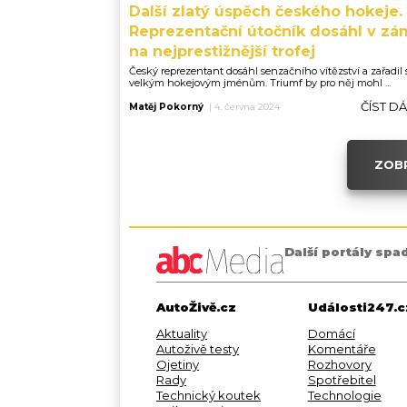
Další zlatý úspěch českého hokeje.
Reprezentační útočník dosáhl v zá
na nejprestižnější trofej
Český reprezentant dosáhl senzačního vítězství a zařadil 
velkým hokejovým jménům. Triumf by pro něj mohl ...
ČÍST D
Matěj Pokorný
|
4. června 2024
ZOBR
Další portály spa
AutoŽivě.cz
Události247.c
Aktuality
Domácí
Autoživě testy
Komentáře
Ojetiny
Rozhovory
Rady
Spotřebitel
Technický koutek
Technologie