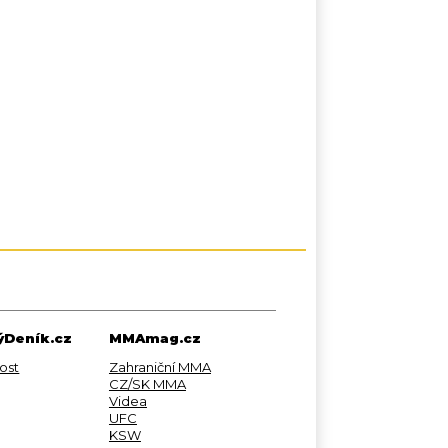
Deník.cz
MMAmag.cz
ost
Zahraniční MMA
CZ/SK MMA
Videa
UFC
KSW