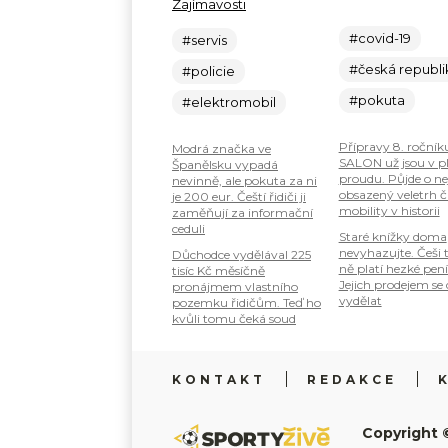
Zajímavosti
#covid-19
#servis
#česká republi
#policie
#pokuta
#elektromobil
Přípravy 8. ročník
Modrá značka ve
SALON už jsou v 
Španělsku vypadá
proudu. Půjde o ne
nevinně, ale pokuta za ni
obsazený veletrh č
je 200 eur. Čeští řidiči ji
mobility v historii
zaměňují za informační
ceduli
Staré knížky doma
nevyhazujte. Češi 
Důchodce vydělával 225
ně platí hezké pení
tisíc Kč měsíčně
Jejich prodejem se
pronájmem vlastního
vydělat
pozemku řidičům. Teď ho
kvůli tomu čeká soud
KONTAKT
REDAKCE
Copyright 