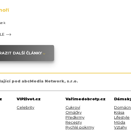
moří
se k
ÁLE
AZIT DALŠÍ ČLÁNKY
dající pod abcMedia Network, s.r.o.
z
VIPživot.cz
Vařímedobroty.cz
Dámský
Celebrity
Cukroví
Domácn
Omáčky
Krása
Předkrmy
Lifestyle
Recepty
Móda
Rychlé pokrmy
Vztahy