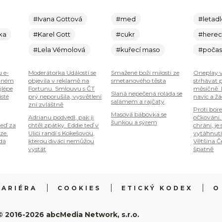
#Ivana Gottová
#med
#letad
ka
#Karel Gott
#cukr
#here
#Lela Vémolová
#kuřecí maso
#počas
u e-
Moderátorka Událostí se
Smažené boží milosti ze
Oneplay
plném
objevila v reklamě na
smetanového těsta
strhávat 
jlépe
Fortunu. Smlouvu s ČT
měsíčně. 
Slaná nepečená roláda se
isté
prý neporušila, vysvětlení
navíc a ž
salámem a rajčaty
zní zvláštně
Proti bore
Masová bábovka se
Adrianu podvedl, pak ji
očkování. 
šunkou a sýrem
teď za
chtěl zpátky. Eddie teď v
chrání, je
ze.
Ulici randí s Kokešovou,
vytáhnutí 
 dá
kterou diváci nemůžou
Většina Č
vystát
špatně
KARIÉRA
COOKIES
ETICKÝ KODEX
O
© 2016-2026 abcMedia Network, s.r.o.