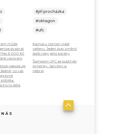
lo
#jiří procházka
c
#oktagon
í
#ufc
 vám může
Kamaru Usman vládl
peníze dvakrát
velteru. Jeden kop změnil
Přes 6 000 Kč
další roky jeho kariéry
ádné varování
Šampion UFC se pustil do
lióze neexistuje
Ameriky. Servítky si
Jediné, co vás
nebral
 správné
klíštěte.
echů to dělá
 NÁS