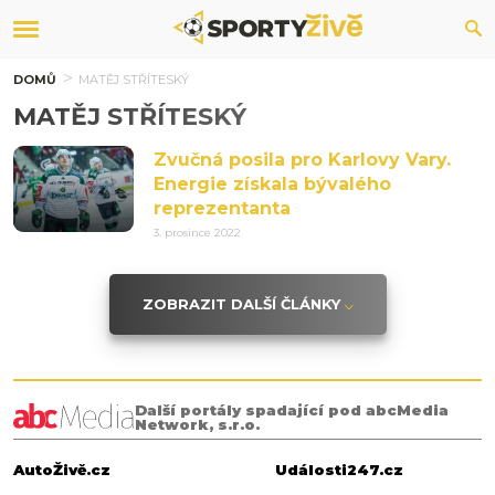
DOMŮ
MATĚJ STŘÍTESKÝ
MATĚJ STŘÍTESKÝ
Zvučná posila pro Karlovy Vary.
Energie získala bývalého
reprezentanta
3. prosince 2022
ZOBRAZIT DALŠÍ ČLÁNKY
Další portály spadající pod abcMedia
Network, s.r.o.
AutoŽivě.cz
Události247.cz