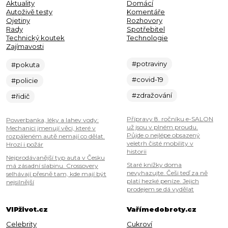
Aktuality
Domácí
Autoživě testy
Komentáře
Ojetiny
Rozhovory
Rady
Spotřebitel
Technický koutek
Technologie
Zajímavosti
#potraviny
#pokuta
#covid-19
#policie
#zdražování
#řidič
Přípravy 8. ročníku e-SALON
Powerbanka, léky a lahev vody:
už jsou v plném proudu.
Mechanici jmenují věci, které v
Půjde o nejlépe obsazený
rozpáleném autě nemají co dělat.
veletrh čisté mobility v
Hrozí i požár
historii
Nejprodávanější typ auta v Česku
Staré knížky doma
má zásadní slabinu. Crossovery
nevyhazujte. Češi teď za ně
selhávají přesně tam, kde mají být
platí hezké peníze. Jejich
nejsilnější
prodejem se dá vydělat
VIPživot.cz
Vařímedobroty.cz
Celebrity
Cukroví