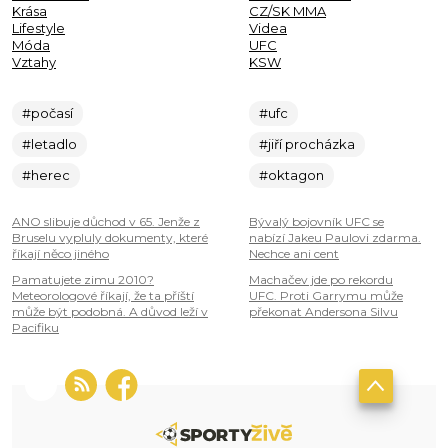
Krása
CZ/SK MMA
Lifestyle
Videa
Móda
UFC
Vztahy
KSW
#počasí
#ufc
#letadlo
#jiří procházka
#herec
#oktagon
ANO slibuje důchod v 65. Jenže z
Bývalý bojovník UFC se
Bruselu vypluly dokumenty, které
nabízí Jakeu Paulovi zdarma.
říkají něco jiného
Nechce ani cent
Pamatujete zimu 2010?
Machačev jde po rekordu
Meteorologové říkají, že ta příští
UFC. Proti Garrymu může
může být podobná. A důvod leží v
překonat Andersona Silvu
Pacifiku