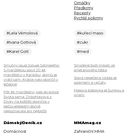
Omáčky
Předkrmy
Recepty
Rychlé pokrmy
#Lela Vémolová
#kuřecí maso
#Ivana Gottová
#cukr
#Karel Gott
#med
Smutný osud Júliuse Satinského:
Smažené boží milosti ze
S manželkou slavil 20 let
smetanového těsta
manželství v Karibiku, domů se
Slaná nepečená roláda se
vrátil sám. Krátce nato skončil v
salámem a rajčaty
léčebně
Masová bábovka se šunkou a
Pět let manželství, pak do konce
sýrem
života sama. Drbohlavová z
Dívky na koštěti skončila v
pečovatelském domě,
nepoznávala ani nejbližší
DámskýDeník.cz
MMAmag.cz
Domácnost
Zahraniční MMA