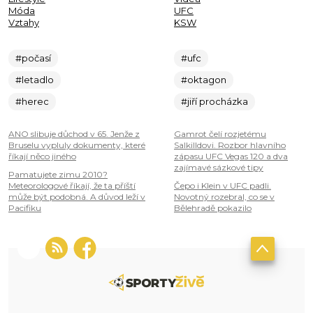
Móda
UFC
Vztahy
KSW
#počasí
#ufc
#letadlo
#oktagon
#herec
#jiří procházka
ANO slibuje důchod v 65. Jenže z
Gamrot čelí rozjetému
Bruselu vypluly dokumenty, které
Salkilldovi. Rozbor hlavního
říkají něco jiného
zápasu UFC Vegas 120 a dva
zajímavé sázkové tipy
Pamatujete zimu 2010?
Meteorologové říkají, že ta příští
Čepo i Klein v UFC padli.
může být podobná. A důvod leží v
Novotný rozebral, co se v
Pacifiku
Bělehradě pokazilo