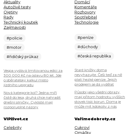
Aktuality
Domácí
Autoživě testy
Komentáře
Ojetiny
Rozhovory
Rady
Spotřebitel
Technický koutek
Technologie
Zajímavosti
#peníze
#policie
#důchody
#motor
#česká republika
#řidičský průkaz
Staré knížky doma
Vespa vydává limitovanou edici za
nevyhazujte. Češi teď za ně
300 000 Kč na oslavu 80 let. Jde
platí hezké peníze. Jejich
o sběratelský kalkul místo
prodejem se dá vydělat
jízdního upgradu
Působí jako všední obrazy,
Nová kategorie kol? Jedna míří
mají přitom hodnotu vyšších
čistě do lesa, druhá chce nahradit
stovek tisíc korun. Doma je
dnešní silničky. Cyklisté mají
může mít kdokoliv z nás
rozporuplné názory
VIPživot.cz
Vařímedobroty.cz
Celebrity
Cukroví
Omáčky