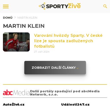
DOMŮ
MARTIN KLEIN
MARTIN KLEIN
Varování hvězdy Sparty. V české
lize je spousta zadlužených
fotbalistů
27. září 2024
ZOBRAZIT DALŠÍ ČLÁNKY
Další portály spadající pod abcMedia
Network, s.r.o.
AutoŽivě.cz
Události247.cz