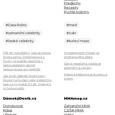
Předkrmy
Recepty
Rychlé pokrmy
#Dara Rolins
#med
#zahraniční celebrity
#cukr
#české celebrity
#kuřecí maso
Pět let manželství, pak do konce
Smažené boží milosti ze
života sama. Drbohlavová z
smetanového těsta
Dívky na koštěti skončila v
Slaná nepečená roláda se
pečovatelském domě,
salámem a rajčaty
nepoznávala ani nejbližší
Masová bábovka se šunkou a
Jak bydlí Zdeněk Podhůrský:
sýrem
Koupil ruinu bez vody a elektřiny,
pak na ní makal 30 let. Dnes je z
ní hotové sídlo
DámskýDeník.cz
MMAmag.cz
Domácnost
Zahraniční MMA
Krása
CZ/SK MMA
Lifestyle
Videa