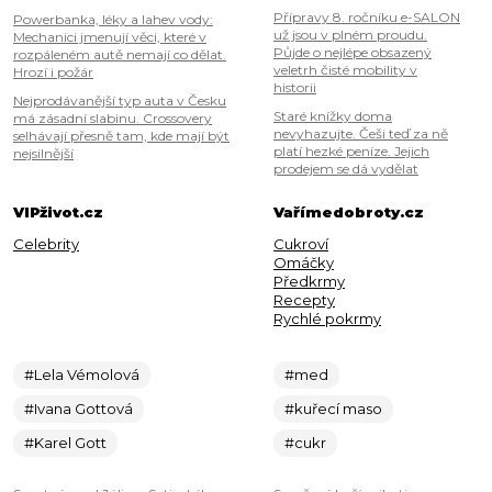
Přípravy 8. ročníku e-SALON
Powerbanka, léky a lahev vody:
už jsou v plném proudu.
Mechanici jmenují věci, které v
Půjde o nejlépe obsazený
rozpáleném autě nemají co dělat.
veletrh čisté mobility v
Hrozí i požár
historii
Nejprodávanější typ auta v Česku
Staré knížky doma
má zásadní slabinu. Crossovery
nevyhazujte. Češi teď za ně
selhávají přesně tam, kde mají být
platí hezké peníze. Jejich
nejsilnější
prodejem se dá vydělat
VIPživot.cz
Vařímedobroty.cz
Celebrity
Cukroví
Omáčky
Předkrmy
Recepty
Rychlé pokrmy
#Lela Vémolová
#med
#Ivana Gottová
#kuřecí maso
#Karel Gott
#cukr