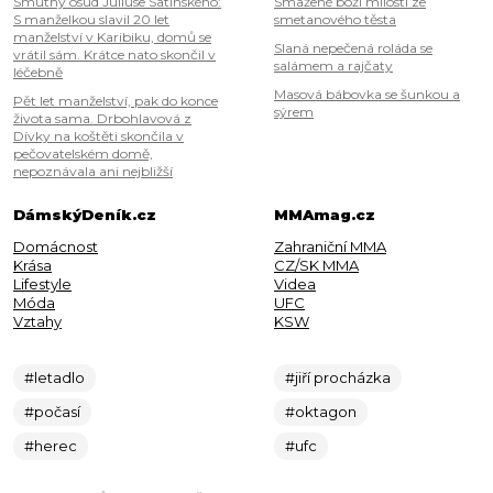
Smutný osud Júliuse Satinského:
Smažené boží milosti ze
S manželkou slavil 20 let
smetanového těsta
manželství v Karibiku, domů se
Slaná nepečená roláda se
vrátil sám. Krátce nato skončil v
salámem a rajčaty
léčebně
Masová bábovka se šunkou a
Pět let manželství, pak do konce
sýrem
života sama. Drbohlavová z
Dívky na koštěti skončila v
pečovatelském domě,
nepoznávala ani nejbližší
DámskýDeník.cz
MMAmag.cz
Domácnost
Zahraniční MMA
Krása
CZ/SK MMA
Lifestyle
Videa
Móda
UFC
Vztahy
KSW
#letadlo
#jiří procházka
#počasí
#oktagon
#herec
#ufc