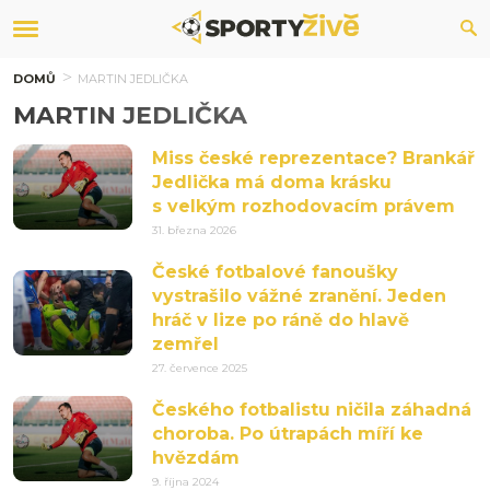
DOMŮ
MARTIN JEDLIČKA
MARTIN JEDLIČKA
Miss české reprezentace? Brankář
Jedlička má doma krásku
s velkým rozhodovacím právem
31. března 2026
České fotbalové fanoušky
vystrašilo vážné zranění. Jeden
hráč v lize po ráně do hlavě
zemřel
27. července 2025
Českého fotbalistu ničila záhadná
choroba. Po útrapách míří ke
hvězdám
9. října 2024