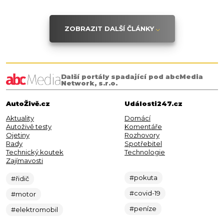
ZOBRAZIT DALŠÍ ČLÁNKY
Další portály spadající pod abcMedia
Network, s.r.o.
AutoŽivě.cz
Události247.cz
Aktuality
Domácí
Autoživě testy
Komentáře
Ojetiny
Rozhovory
Rady
Spotřebitel
Technický koutek
Technologie
Zajímavosti
#pokuta
#řidič
#covid-19
#motor
#peníze
#elektromobil