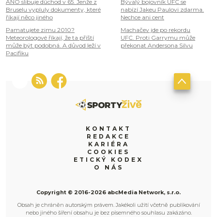
ANO slibuje důchod v 65. Jenže z
Bývalý bojovník UFC se
Bruselu vypluly dokumenty, které
nabízí Jakeu Paulovi zdarma.
říkají něco jiného
Nechce ani cent
Pamatujete zimu 2010?
Machačev jde po rekordu
Meteorologové říkají, že ta příští
UFC. Proti Garrymu může
může být podobná. A důvod leží v
překonat Andersona Silvu
Pacifiku
KONTAKT
REDAKCE
KARIÉRA
COOKIES
ETICKÝ KODEX
O NÁS
Copyright © 2016-2026 abcMedia Network, s.r.o.
Obsah je chráněn autorským právem. Jakékoli užití včetně publikování
nebo jiného šíření obsahu je bez písemného souhlasu zakázáno.