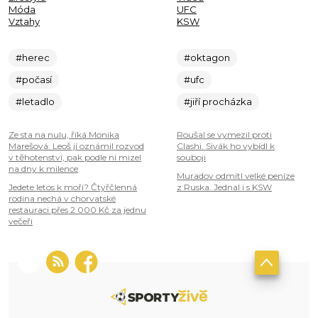
Móda
UFC
Vztahy
KSW
#herec
#oktagon
#počasí
#ufc
#letadlo
#jiří procházka
Ze sta na nulu, říká Monika
Roušal se vymezil proti
Marešová. Leoš jí oznámil rozvod
Clashi. Sivák ho vybídl k
v těhotenství, pak podle ní mizel
souboji
na dny k milence
Muradov odmítl velké peníze
Jedete letos k moři? Čtyřčlenná
z Ruska. Jednal i s KSW
rodina nechá v chorvatské
restauraci přes 2 000 Kč za jednu
večeři