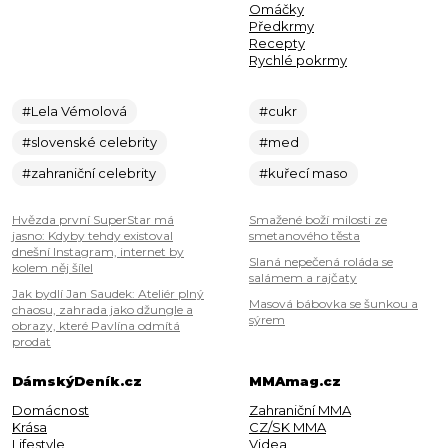
Omáčky
Předkrmy
Recepty
Rychlé pokrmy
#Lela Vémolová
#cukr
#slovenské celebrity
#med
#zahraniční celebrity
#kuřecí maso
Hvězda první SuperStar má
Smažené boží milosti ze
jasno: Kdyby tehdy existoval
smetanového těsta
dnešní Instagram, internet by
Slaná nepečená roláda se
kolem něj šílel
salámem a rajčaty
Jak bydlí Jan Saudek: Ateliér plný
Masová bábovka se šunkou a
chaosu, zahrada jako džungle a
sýrem
obrazy, které Pavlína odmítá
prodat
DámskýDeník.cz
MMAmag.cz
Domácnost
Zahraniční MMA
Krása
CZ/SK MMA
Lifestyle
Videa