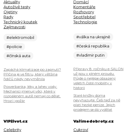
Aktuality
Domácí
Autoživě testy
Komentáře
Ojetiny
Rozhovory
Rady
Spotřebitel
Technický koutek
Technologie
Zajímavosti
#válka na ukrajině
#elektromobil
#česká republika
#policie
#vladimir putin
#čínská auta
Přípravy 8. ročníku e-SALON
Zapáchá klimatizace po zapnutí?
už jsou v plném proudu.
Příčina je ve filtru, který většina
Půjde o nejlépe obsazený
řidičů nikdy nevyměnila
veletrh čisté mobility v
Powerbanka, léky a lahev vody:
historii
Mechanici jmenují věci, které v
Staré knížky doma
rozpáleném autě nemají co dělat.
nevyhazujte. Češi teď za ně
Hrozí i požár
platí hezké peníze. Jejich
prodejem se dá vydělat
VIPživot.cz
Vařímedobroty.cz
Celebrity
Cukroví