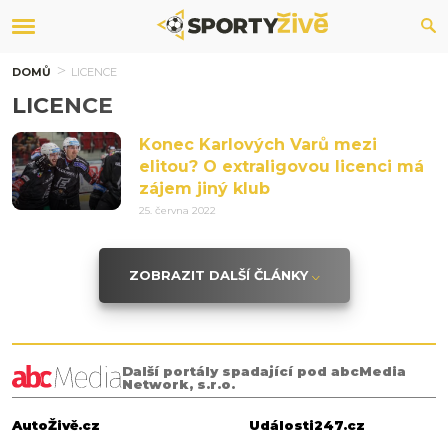
DOMŮ
LICENCE
LICENCE
Konec Karlových Varů mezi
elitou? O extraligovou licenci má
zájem jiný klub
25. června 2022
ZOBRAZIT DALŠÍ ČLÁNKY
Další portály spadající pod abcMedia
Network, s.r.o.
AutoŽivě.cz
Události247.cz