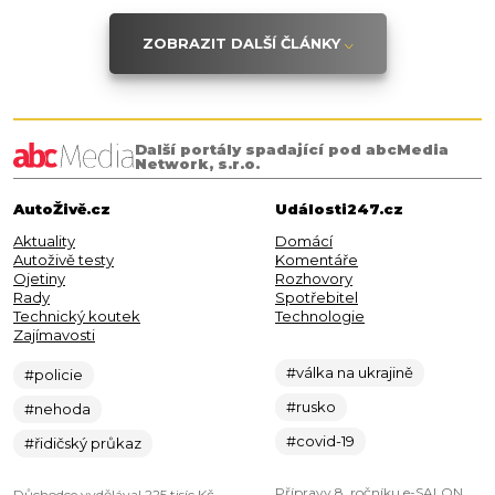
ZOBRAZIT DALŠÍ ČLÁNKY
Další portály spadající pod abcMedia
Network, s.r.o.
AutoŽivě.cz
Události247.cz
Aktuality
Domácí
Autoživě testy
Komentáře
Ojetiny
Rozhovory
Rady
Spotřebitel
Technický koutek
Technologie
Zajímavosti
#válka na ukrajině
#policie
#rusko
#nehoda
#covid-19
#řidičský průkaz
Přípravy 8. ročníku e-SALON
Důchodce vydělával 225 tisíc Kč