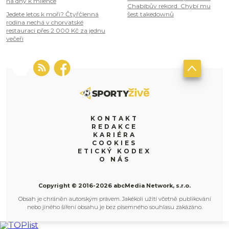
na dny k milence
Chabibův rekord. Chybí mu
Jedete letos k moři? Čtyřčlenná
šest takedownů
rodina nechá v chorvatské
restauraci přes 2 000 Kč za jednu
večeři
KONTAKT
REDAKCE
KARIÉRA
COOKIES
ETICKÝ KODEX
O NÁS
Copyright © 2016-2026 abcMedia Network, s.r.o.
Obsah je chráněn autorským právem. Jakékoli užití včetně publikování
nebo jiného šíření obsahu je bez písemného souhlasu zakázáno.