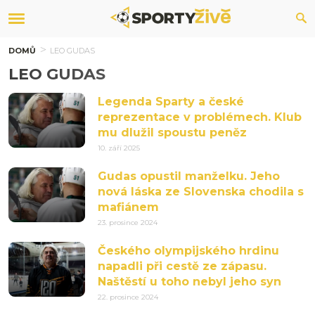
DOMŮ
LEO GUDAS
LEO GUDAS
Legenda Sparty a české
reprezentace v problémech. Klub
mu dlužil spoustu peněz
10. září 2025
Gudas opustil manželku. Jeho
nová láska ze Slovenska chodila s
mafiánem
23. prosince 2024
Českého olympijského hrdinu
napadli při cestě ze zápasu.
Naštěstí u toho nebyl jeho syn
22. prosince 2024