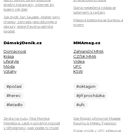
dnešní Instagram, internet by
Slaná nepečená roláda se
kolem něj šílel
salámem a rajčaty
Jak bydlí Jan Saudek: Ateliér plný
Masová bábovka se šunkou a
chaosu, zahrada jako džungle a
sýrem
obrazy, které Pavlína odmítá
prodat
DámskýDeník.cz
MMAmag.cz
Domácnost
Zahraniční MMA
Krása
CZ/SK MMA
Lifestyle
Videa
Móda
UFC
Vztahy
KSW
#počasí
#oktagon
#herec
#jiří procházka
#letadlo
#ufc
Ze sta na nulu, říká Monika
Joe Rogan přirovnal Mosese
Marešová. Leoš jí oznámil rozvod
Itaumu k Mikeu Tysonovi
v těhotenství, pak podle ní mizel
Polák může v UFC překonat