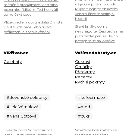
už jsou v plném proudu.
měsíčně pronájmem vlastního
Půjde o nejlépe obsazený
pozemku řidičům. Teď ho kvůli
veletrh čisté mobility v
tomu čeká soud
historii
Klíček vedle mobilu a další 2 místa
Staré knížky doma
v autě, kde hrozí jeho trvalé
nevyhazujte. Češi teď za ně
poškození a znefunkčnění
platí hezké peníze. Jejich
prodejem se dá vydělat
VIPživot.cz
Vařímedobroty.cz
Celebrity
Cukroví
Omáčky
Předkrmy
Recepty
Rychlé pokrmy
#slovenské celebrity
#kuřecí maso
#Lela Vémolová
#med
#Ivana Gottová
#cukr
Hvězda první SuperStar má
Smažené boží milosti ze
jasno: Kdyby tehdy existoval
smetanového těsta