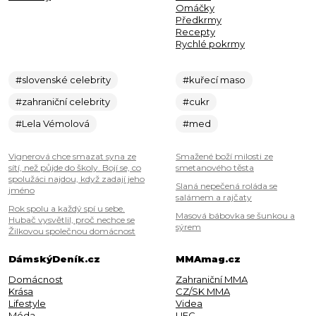
Omáčky
Předkrmy
Recepty
Rychlé pokrmy
#slovenské celebrity
#kuřecí maso
#zahraniční celebrity
#cukr
#Lela Vémolová
#med
Vignerová chce smazat syna ze
Smažené boží milosti ze
sítí, než půjde do školy. Bojí se, co
smetanového těsta
spolužáci najdou, když zadají jeho
Slaná nepečená roláda se
jméno
salámem a rajčaty
Rok spolu a každý spí u sebe.
Masová bábovka se šunkou a
Hubač vysvětlil, proč nechce se
sýrem
Žilkovou společnou domácnost
DámskýDeník.cz
MMAmag.cz
Domácnost
Zahraniční MMA
Krása
CZ/SK MMA
Lifestyle
Videa
Móda
UFC