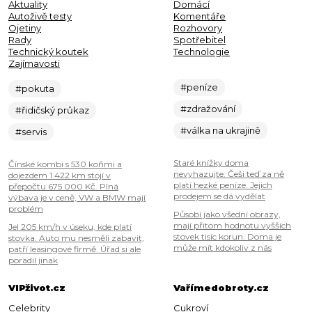
Aktuality
Domácí
Autoživě testy
Komentáře
Ojetiny
Rozhovory
Rady
Spotřebitel
Technický koutek
Technologie
Zajímavosti
#peníze
#pokuta
#zdražování
#řidičský průkaz
#válka na ukrajině
#servis
Staré knížky doma
Čínské kombi s 530 koňmi a
nevyhazujte. Češi teď za ně
dojezdem 1 422 km stojí v
platí hezké peníze. Jejich
přepočtu 675 000 Kč. Plná
prodejem se dá vydělat
výbava je v ceně, VW a BMW mají
problém
Působí jako všední obrazy,
mají přitom hodnotu vyšších
Jel 205 km/h v úseku, kde platí
stovek tisíc korun. Doma je
stovka. Auto mu nesměli zabavit,
může mít kdokoliv z nás
patří leasingové firmě. Úřad si ale
poradil jinak
VIPživot.cz
Vařímedobroty.cz
Celebrity
Cukroví