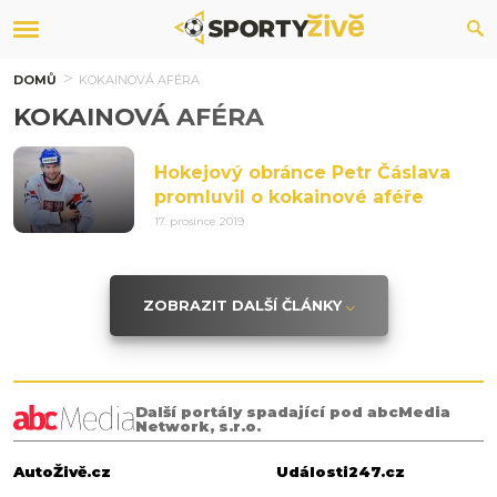
DOMŮ
KOKAINOVÁ AFÉRA
KOKAINOVÁ AFÉRA
Hokejový obránce Petr Čáslava
promluvil o kokainové aféře
17. prosince 2019
ZOBRAZIT DALŠÍ ČLÁNKY
Další portály spadající pod abcMedia
Network, s.r.o.
AutoŽivě.cz
Události247.cz