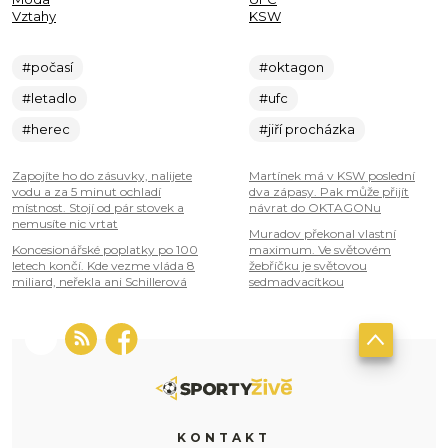
Vztahy
KSW
#počasí
#oktagon
#letadlo
#ufc
#herec
#jiří procházka
Zapojíte ho do zásuvky, nalijete
Martínek má v KSW poslední
vodu a za 5 minut ochladí
dva zápasy. Pak může přijít
místnost. Stojí od pár stovek a
návrat do OKTAGONu
nemusíte nic vrtat
Muradov překonal vlastní
Koncesionářské poplatky po 100
maximum. Ve světovém
letech končí. Kde vezme vláda 8
žebříčku je světovou
miliard, neřekla ani Schillerová
sedmadvacítkou
KONTAKT