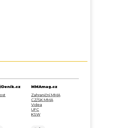
Deník.cz
MMAmag.cz
ost
Zahraniční MMA
CZ/SK MMA
Videa
UFC
KSW