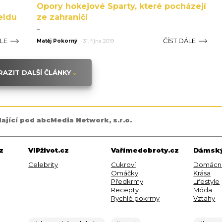
Opory hokejové Sparty, které pocházejí
eldu
ze zahraničí
...
ÁLE
ČÍST DÁLE
Matěj Pokorný
|
31. října 2019
AZIT DALŠÍ ČLÁNKY
dající pod abcMedia Network, s.r.o.
z
VIPživot.cz
Vařímedobroty.cz
Dámský
Celebrity
Cukroví
Domácn
Omáčky
Krása
Předkrmy
Lifestyle
Recepty
Móda
Rychlé pokrmy
Vztahy