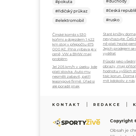
#důchody
#pokuta
#česká republi
#řidičský průkaz
#rusko
#elektromobil
Staré knížky doma
Čínské kombi s 530
nevyhazujte. Češi 
koňmi a dojezdem 1 422
ně platí hezké pení
km stojí v přepočtu 675
Jejich prodejem se
000 Kč. Plná výbava je v
vydělat
ceně, VW a BMW mají
problém
Působí jako všední
obrazy, mají přit
Jel 205 km/h v úseku, kde
hodnotu vyšších s
platí stovka. Auto mu
tisíc korun. Doma 
nesměli zabavit, patří
mít kdokoliv z nás
leasingové firmě. Úřad si
ale poradil jinak
KONTAKT
REDAKCE
Copyright 
Obsah je ch