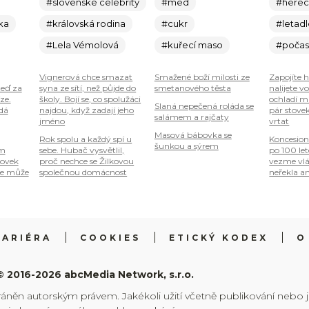
#slovenské celebrity
#med
#here
ka
#královská rodina
#cukr
#letad
#Lela Vémolová
#kuřecí maso
#počas
Vignerová chce smazat
Smažené boží milosti ze
Zapojíte 
teď za
syna ze sítí, než půjde do
smetanového těsta
nalijete v
ze.
školy. Bojí se, co spolužáci
ochladí mí
Slaná nepečená roláda se
 dá
najdou, když zadají jeho
pár stove
salámem a rajčaty
jméno
vrtat
Masová bábovka se
Rok spolu a každý spí u
Koncesion
šunkou a sýrem
om
sebe. Hubač vysvětlil,
po 100 le
tovek
proč nechce se Žilkovou
vezme vlá
je může
společnou domácnost
neřekla an
KARIÉRA
COOKIES
ETICKÝ KODEX
O
© 2016-2026 abcMedia Network, s.r.o.
ráněn autorským právem. Jakékoli užití včetně publikování nebo 