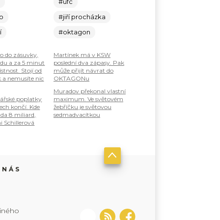
c
#ufc
lo
#jiří procházka
í
#oktagon
ho do zásuvky,
Martínek má v KSW
odu a za 5 minut
poslední dva zápasy. Pak
stnost. Stojí od
může přijít návrat do
k a nemusíte nic
OKTAGONu
Muradov překonal vlastní
ářské poplatky
maximum. Ve světovém
tech končí. Kde
žebříčku je světovou
da 8 miliard,
sedmadvacítkou
i Schillerová
 NÁS
jiného