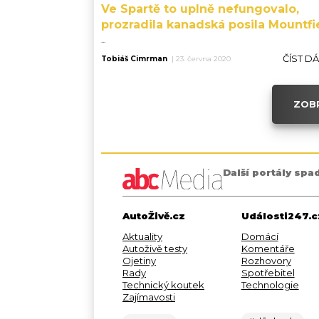
Ve Spartě to uplně nefungovalo,
prozradila kanadská posila Mountfi
...
ČÍST D
Tobiáš Cimrman
|
23. června 2020
ZOBR
Další portály spa
AutoŽivě.cz
Události247.c
Aktuality
Domácí
Autoživě testy
Komentáře
Ojetiny
Rozhovory
Rady
Spotřebitel
Technický koutek
Technologie
Zajímavosti