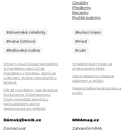
Omáčky
Předkrmy
Recepty
Rychlé pokrmy
#slovenské celebrity
#kuřecí maso
#Ivana Gottová
#med
#královská rodina
#cukr
Smutný osud Júliuse Satinského:
Smažené boží milosti ze
S manželkou slavil 20 let
smetanového těsta
manželství v Karibiku, domů se
Slaná nepečená roláda se
vrátil sám. Krátce nato skončil v
salámem a rajčaty
léčebně
Masová bábovka se šunkou a
Pět let manželství, pak do konce
sýrem
života sama. Drbohlavová z
Dívky na koštěti skončila v
pečovatelském domě,
nepoznávala ani nejbližší
DámskýDeník.cz
MMAmag.cz
Domácnost
Zahraniční MMA