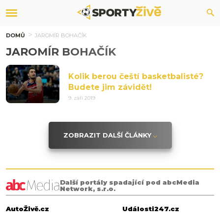
DOMŮ
JAROMÍR BOHAČÍK
JAROMÍR BOHAČÍK
Kolik berou čeští basketbalisté?
Budete jim závidět!
9. září 2019
ZOBRAZIT DALŠÍ ČLÁNKY
Další portály spadající pod abcMedia
Network, s.r.o.
AutoŽivě.cz
Události247.cz