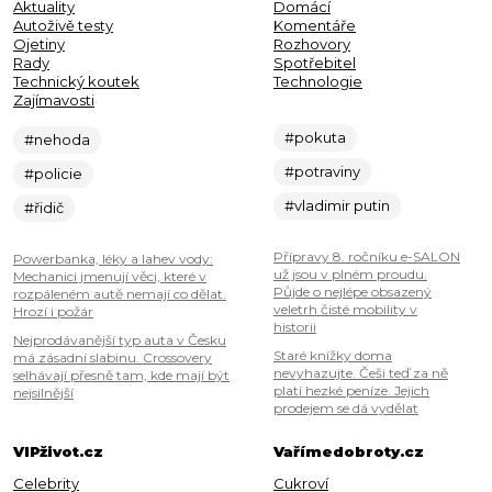
Aktuality
Domácí
Autoživě testy
Komentáře
Ojetiny
Rozhovory
Rady
Spotřebitel
Technický koutek
Technologie
Zajímavosti
#pokuta
#nehoda
#potraviny
#policie
#vladimir putin
#řidič
Přípravy 8. ročníku e-SALON
Powerbanka, léky a lahev vody:
už jsou v plném proudu.
Mechanici jmenují věci, které v
Půjde o nejlépe obsazený
rozpáleném autě nemají co dělat.
veletrh čisté mobility v
Hrozí i požár
historii
Nejprodávanější typ auta v Česku
Staré knížky doma
má zásadní slabinu. Crossovery
nevyhazujte. Češi teď za ně
selhávají přesně tam, kde mají být
platí hezké peníze. Jejich
nejsilnější
prodejem se dá vydělat
VIPživot.cz
Vařímedobroty.cz
Celebrity
Cukroví