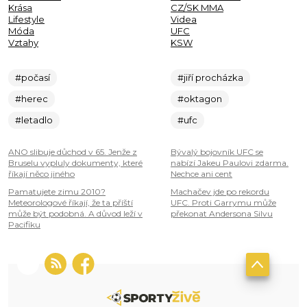
Krása
CZ/SK MMA
Lifestyle
Videa
Móda
UFC
Vztahy
KSW
#počasí
#jiří procházka
#herec
#oktagon
#letadlo
#ufc
ANO slibuje důchod v 65. Jenže z
Bývalý bojovník UFC se
Bruselu vypluly dokumenty, které
nabízí Jakeu Paulovi zdarma.
říkají něco jiného
Nechce ani cent
Pamatujete zimu 2010?
Machačev jde po rekordu
Meteorologové říkají, že ta příští
UFC. Proti Garrymu může
může být podobná. A důvod leží v
překonat Andersona Silvu
Pacifiku