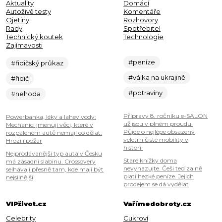
Aktuality
Domácí
Autoživě testy
Komentáře
Ojetiny
Rozhovory
Rady
Spotřebitel
Technický koutek
Technologie
Zajímavosti
#peníze
#řidičský průkaz
#válka na ukrajině
#řidič
#potraviny
#nehoda
Přípravy 8. ročníku e-SALON
Powerbanka, léky a lahev vody:
už jsou v plném proudu.
Mechanici jmenují věci, které v
Půjde o nejlépe obsazený
rozpáleném autě nemají co dělat.
veletrh čisté mobility v
Hrozí i požár
historii
Nejprodávanější typ auta v Česku
Staré knížky doma
má zásadní slabinu. Crossovery
nevyhazujte. Češi teď za ně
selhávají přesně tam, kde mají být
platí hezké peníze. Jejich
nejsilnější
prodejem se dá vydělat
VIPživot.cz
Vařímedobroty.cz
Celebrity
Cukroví