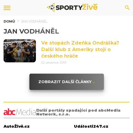
DOMŮ
JAN VODHÁNĚL
JAN VODHÁNĚL
Ve stopách Zdeňka Ondráška?
Další klub z Ameriky stojí o
českého hráče
22. prosince 2019
ZOBRAZIT DALŠÍ ČLÁNKY
Další portály spadající pod abcMedia
Network, s.r.o.
AutoŽivě.cz
Události247.cz