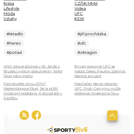
Krása
CZ/SK MMA
Lifestyle
Videa
Móda
UFC
Vztahy
KSW
#letadlo
#jiří procházka
#herec
#ufc
#počasí
#oktagon
ANO slibuje důchod v 65. Jenže z
Bývalý bojovník UFC se
Bruselu vypluly dokumenty, které
nabízí Jakeu Paulovi zdarma.
říkají něco jiného
Nechce ani cent
Pamatujete zimu 2010?
Machačev jde po rekordu
Meteorologové říkají, že ta příští
UFC. Proti Garrymu může
může být podobná. A důvod leží v
překonat Andersona Silvu
Pacifiku