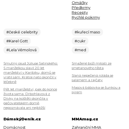
Omáčky
Předkrmy
Recepty
Rychlé pokrmy
#české celebrity
#kuřecí maso
#Karel Gott
#cukr
#Lela Vémolová
#med
Smutný osud Júliuse Satinského:
Smažené boží milosti ze
S manželkou slavil 20 let
smetanového těsta
manželství v Karibiku, domů se
Slaná nepečená roláda se
vrátil sám. Krátce nato skončil v
salámem a rajčaty
léčebně
Masová bábovka se šunkou a
Pět let manželství, pak do konce
sýrem
života sama. Drbohlavová z
Dívky na koštěti skončila v
pečovatelském domě,
nepoznávala ani nejbližší
DámskýDeník.cz
MMAmag.cz
Domácnost
Zahraniční MMA