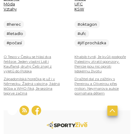
Móda
UFC
Vztahy
KSW
#herec
#oktagon
#letadlo
#ufc
#počasí
#jiří procházka
O Tesco v Česku se hlásí dva
Khabib tvrdí, že kvůli podpoře
řetězce. Jeden vlastní Lidl i
Palestiny ztratil sponzory.
Kaufland, druhý Češi znají z
Peníze jsou nic oproti
výletů do Polska
lidskému životu
Západonilská horečka je už i v
Dražitel dal za zážitky s
Německu. Žádná vakcína, žádná
Pereirou a Oliveirou přes
léčba a WHO říká, že sezóna
milion. Neymarova aukce
teprve začíná
pomáhala dětem