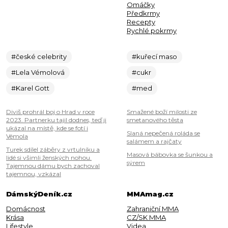
Omáčky
Předkrmy
Recepty
Rychlé pokrmy
#české celebrity
#kuřecí maso
#Lela Vémolová
#cukr
#Karel Gott
#med
Diviš prohrál boj o Hrad v roce
Smažené boží milosti ze
2023. Partnerku tajil dodnes, teď ji
smetanového těsta
ukázal na místě, kde se fotí i
Slaná nepečená roláda se
Vémola
salámem a rajčaty
Turek sdílel záběry z vrtulníku a
Masová bábovka se šunkou a
lidé si všimli ženských nohou.
sýrem
Tajemnou dámu bych zachoval
tajemnou, vzkázal
DámskýDeník.cz
MMAmag.cz
Domácnost
Zahraniční MMA
Krása
CZ/SK MMA
Lifestyle
Videa