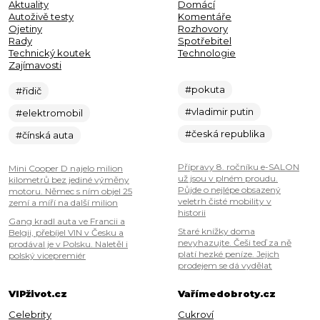
Aktuality
Domácí
Autoživě testy
Komentáře
Ojetiny
Rozhovory
Rady
Spotřebitel
Technický koutek
Technologie
Zajímavosti
#pokuta
#řidič
#vladimir putin
#elektromobil
#česká republika
#čínská auta
Přípravy 8. ročníku e-SALON
Mini Cooper D najelo milion
už jsou v plném proudu.
kilometrů bez jediné výměny
Půjde o nejlépe obsazený
motoru. Němec s ním objel 25
veletrh čisté mobility v
zemí a míří na další milion
historii
Gang kradl auta ve Francii a
Staré knížky doma
Belgii, přebíjel VIN v Česku a
nevyhazujte. Češi teď za ně
prodával je v Polsku. Naletěl i
platí hezké peníze. Jejich
polský vicepremiér
prodejem se dá vydělat
VIPživot.cz
Vařímedobroty.cz
Celebrity
Cukroví