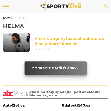
DOMŮ
HELMA
HELMA
Hříšník Jágr vyfasoval pokutu od
disciplinární komise
26. září 2019
ZOBRAZIT DALŠÍ ČLÁNKY
Další portály spadající pod abcMedia
Network, s.r.o.
AutoŽivě.cz
Události247.cz