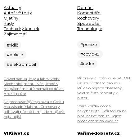
Aktuality
Domácí
Autoživě testy
Komentáře
Ojetiny
Rozhovory
Rady
Spotřebitel
Technický koutek
Technologie
Zajímavosti
#peníze
#řidič
#covid-19
#policie
#rusko
#elektromobil
Přípravy 8. ročníku e-SALON
Powerbanka, léky a lahev vody:
už jsou v plném proudu.
Mechanici jmenují věci, které v
Půjde o nejlépe obsazený
rozpáleném autě nemají co dělat.
veletrh čisté mobility v
Hrozí i požár
historii
Nejprodávanější typ auta v Česku
Staré knížky doma
má zásadní slabinu. Crossovery
nevyhazujte. Češi teď za ně
selhávají přesně tam, kde mají být
platí hezké peníze. Jejich
nejsilnější
prodejem se dá vydělat
VIPživot.cz
Vařímedobroty.cz