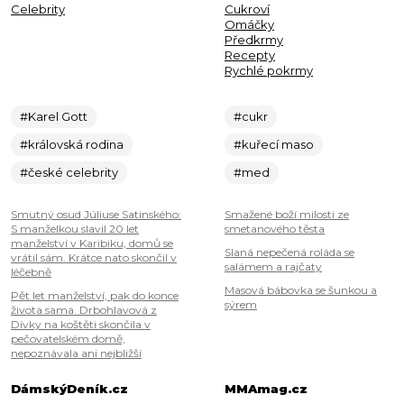
Celebrity
Cukroví
Omáčky
Předkrmy
Recepty
Rychlé pokrmy
#Karel Gott
#cukr
#královská rodina
#kuřecí maso
#české celebrity
#med
Smutný osud Júliuse Satinského:
Smažené boží milosti ze
S manželkou slavil 20 let
smetanového těsta
manželství v Karibiku, domů se
Slaná nepečená roláda se
vrátil sám. Krátce nato skončil v
salámem a rajčaty
léčebně
Masová bábovka se šunkou a
Pět let manželství, pak do konce
sýrem
života sama. Drbohlavová z
Dívky na koštěti skončila v
pečovatelském domě,
nepoznávala ani nejbližší
DámskýDeník.cz
MMAmag.cz