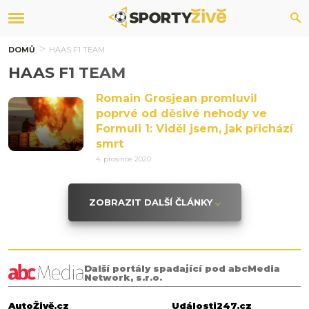
DOMŮ
HAAS F1 TEAM
HAAS F1 TEAM
Romain Grosjean promluvil
poprvé od děsivé nehody ve
Formuli 1: Viděl jsem, jak přichází
smrt
4. prosince 2020
ZOBRAZIT DALŠÍ ČLÁNKY
Další portály spadající pod abcMedia
Network, s.r.o.
AutoŽivě.cz
Události247.cz