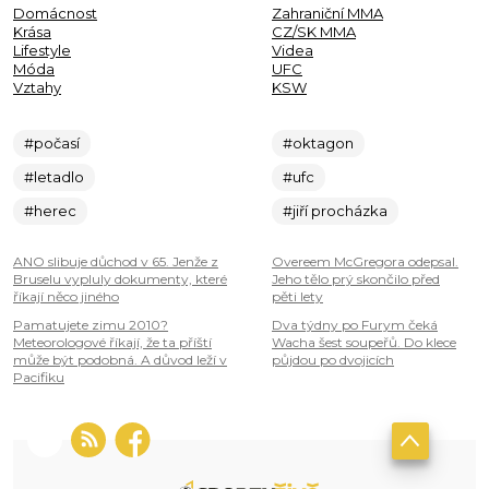
Domácnost
Zahraniční MMA
Krása
CZ/SK MMA
Lifestyle
Videa
Móda
UFC
Vztahy
KSW
#počasí
#oktagon
#letadlo
#ufc
#herec
#jiří procházka
ANO slibuje důchod v 65. Jenže z
Overeem McGregora odepsal.
Bruselu vypluly dokumenty, které
Jeho tělo prý skončilo před
říkají něco jiného
pěti lety
Pamatujete zimu 2010?
Dva týdny po Furym čeká
Meteorologové říkají, že ta příští
Wacha šest soupeřů. Do klece
může být podobná. A důvod leží v
půjdou po dvojicích
Pacifiku