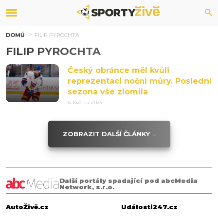
DOMŮ
FILIP PYROCHTA
FILIP PYROCHTA
Český obránce měl kvůli
reprezentaci noční můry. Poslední
sezona vše zlomila
6. května 2025
ZOBRAZIT DALŠÍ ČLÁNKY
Další portály spadající pod abcMedia
Network, s.r.o.
AutoŽivě.cz
Události247.cz