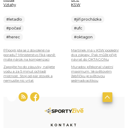
Vztahy
KSW
#letadlo
#jiří procházka
#počasí
#ufc
#herec
#oktagon
Připojili jste se z dovolené na
Martínek má v KSW poslední
poradu? Ministerstvo říká jasně:
dva zápasy. Pak může přijít
máte nárok na kompenzaci
návrat do OKTAGONu
Zapojíte ho do zásuvky, nalijete
Muradov překonal vlastní
vodu a za 5 minut ochladí
maximum. Ve světovém
místnost. Stojí od pár stovek a
žebříčku je světovou
nemusíte nic vrtat
sedmadvacítkou
KONTAKT