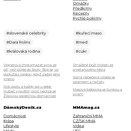
Omáčky
Předkrmy
Recepty
Rychlé pokrmy
#slovenské celebrity
#kuřecí maso
#Dara Rolins
#med
#královská rodina
#cukr
Vignerová chce smazat syna ze
Smažené boží milosti ze
sítí, než půjde do školy. Bojí se, co
smetanového těsta
spolužáci najdou, když zadají jeho
Slaná nepečená roláda se
jméno
salámem a rajčaty
Rok spolu a každý spí u sebe.
Masová bábovka se šunkou a
Hubač vysvětlil, proč nechce se
sýrem
Žilkovou společnou domácnost
DámskýDeník.cz
MMAmag.cz
Domácnost
Zahraniční MMA
Krása
CZ/SK MMA
Lifestyle
Videa
Móda
UFC