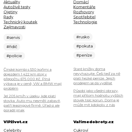
Aktuality
Domácí
Autoživě testy
Komentáře
Ojetiny
Rozhovory
Rady
Spotřebitel
Technický koutek
Technologie
Zajímavosti
#rusko
#servis
#pokuta
#řidič
#peníze
#policie
Staré knížky doma
Čínské kombi s 530 koňmi a
nevyhazujte. Češi teď za ně
dojezdem 1 422 km stojí v
platí hezké peníze. Jejich
přepočtu 675 000 Kč. Plná
prodejem se dá vydělat
výbava je v ceně, VW a BMW mají
problém
Působí jako všední obrazy,
mají přitom hodnotu vyšších
Jel 205 km/h v úseku, kde platí
stovek tisíc korun. Doma je
stovka. Auto mu nesměli zabavit,
může mít kdokoliv z nás
patří leasingové firmě. Úřad si ale
poradil jinak
VIPživot.cz
Vařímedobroty.cz
Celebrity
Cukroví