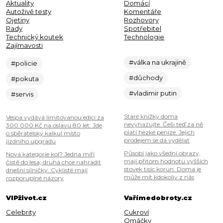
Aktuality
Domácí
Autoživě testy
Komentáře
Ojetiny
Rozhovory
Rady
Spotřebitel
Technický koutek
Technologie
Zajímavosti
#válka na ukrajině
#policie
#důchody
#pokuta
#vladimir putin
#servis
Staré knížky doma
Vespa vydává limitovanou edici za
nevyhazujte. Češi teď za ně
300 000 Kč na oslavu 80 let. Jde
platí hezké peníze. Jejich
o sběratelský kalkul místo
prodejem se dá vydělat
jízdního upgradu
Působí jako všední obrazy,
Nová kategorie kol? Jedna míří
mají přitom hodnotu vyšších
čistě do lesa, druhá chce nahradit
stovek tisíc korun. Doma je
dnešní silničky. Cyklisté mají
může mít kdokoliv z nás
rozporuplné názory
VIPživot.cz
Vařímedobroty.cz
Celebrity
Cukroví
Omáčky