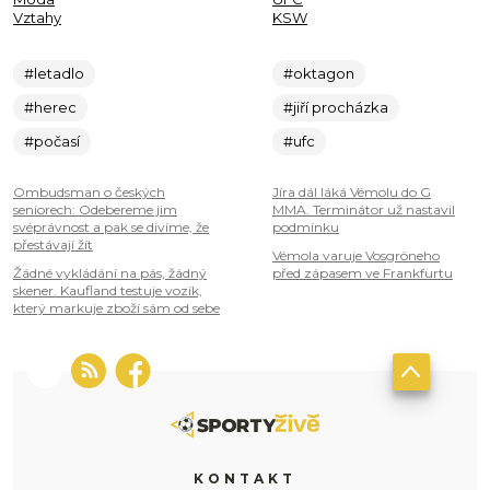
Vztahy
KSW
#letadlo
#oktagon
#herec
#jiří procházka
#počasí
#ufc
Ombudsman o českých
Jíra dál láká Vémolu do G
seniorech: Odebereme jim
MMA. Terminátor už nastavil
svéprávnost a pak se divíme, že
podmínku
přestávají žít
Vémola varuje Vosgröneho
Žádné vykládání na pás, žádný
před zápasem ve Frankfurtu
skener. Kaufland testuje vozík,
který markuje zboží sám od sebe
KONTAKT