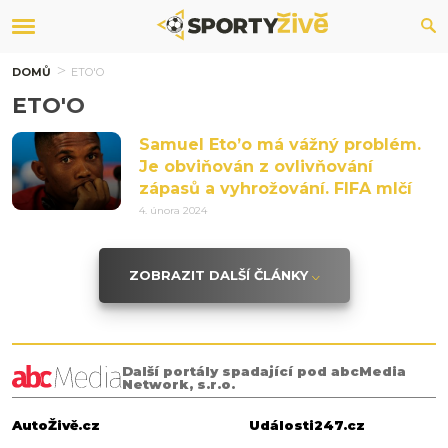
DOMŮ
ETO'O
ETO'O
Samuel Eto’o má vážný problém.
Je obviňován z ovlivňování
zápasů a vyhrožování. FIFA mlčí
4. února 2024
ZOBRAZIT DALŠÍ ČLÁNKY
Další portály spadající pod abcMedia
Network, s.r.o.
AutoŽivě.cz
Události247.cz