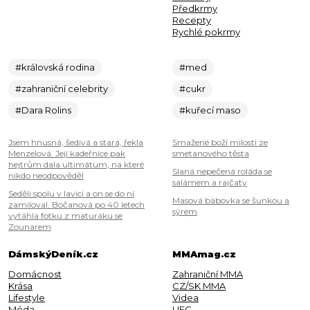
Předkrmy
Recepty
Rychlé pokrmy
#královská rodina
#med
#zahraniční celebrity
#cukr
#Dara Rolins
#kuřecí maso
Jsem hnusná, šedivá a stará, řekla
Smažené boží milosti ze
Menzelová. Její kadeřnice pak
smetanového těsta
hejtrům dala ultimátum, na které
Slaná nepečená roláda se
nikdo neodpověděl
salámem a rajčaty
Seděli spolu v lavici a on se do ní
Masová bábovka se šunkou a
zamiloval. Bočanová po 40 letech
sýrem
vytáhla fotku z maturáku se
Zounarem
DámskýDeník.cz
MMAmag.cz
Domácnost
Zahraniční MMA
Krása
CZ/SK MMA
Lifestyle
Videa
Móda
UFC