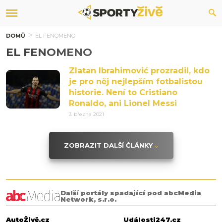
DOMŮ
EL FENOMENO
EL FENOMENO
Zlatan Ibrahimović prozradil, kdo
je pro něj nejlepším fotbalistou
historie. Není to Cristiano
Ronaldo, ani Lionel Messi
3. března 2021
ZOBRAZIT DALŠÍ ČLÁNKY
Další portály spadající pod abcMedia
Network, s.r.o.
AutoŽivě.cz
Události247.cz