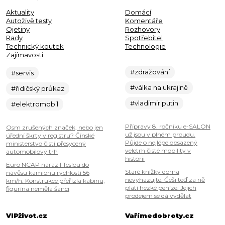
Aktuality
Domácí
Autoživě testy
Komentáře
Ojetiny
Rozhovory
Rady
Spotřebitel
Technický koutek
Technologie
Zajímavosti
#zdražování
#servis
#válka na ukrajině
#řidičský průkaz
#vladimir putin
#elektromobil
Přípravy 8. ročníku e-SALON
Osm zrušených značek, nebo jen
už jsou v plném proudu.
úřední škrty v registru? Čínské
Půjde o nejlépe obsazený
ministerstvo čistí přesycený
veletrh čisté mobility v
automobilový trh
historii
Euro NCAP narazil Teslou do
Staré knížky doma
návěsu kamionu rychlostí 56
nevyhazujte. Češi teď za ně
km/h. Konstrukce přeřízla kabinu,
platí hezké peníze. Jejich
figurína neměla šanci
prodejem se dá vydělat
VIPživot.cz
Vařímedobroty.cz