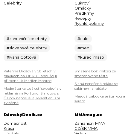
Celebrity
Cukroví
Omáčky
Předkrmy
Recepty
Rychlé pokrmy
#zahraniční celebrity
#cukr
#slovenské celebrity
#med
#Ivana Gottová
#kuřecí maso
Kateřina Brožová v 58 letech v
Smažené boží milosti ze
plavkách na Orlíku. Fanoušci ji
smetanového těsta
přirovnali k Marilyn Monroe
Slaná nepečená roláda se
Moderátorka Událostí se objevila v
salámem a rajčaty
reklamě na Fortunu. Smlouvu s
Masová bábovka se šunkou a
ČT prý neporušila, vysvětlení zní
sýrem
zvláštně
DámskýDeník.cz
MMAmag.cz
Domácnost
Zahraniční MMA
Krása
CZ/SK MMA
Lifestyle
Videa