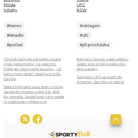
Móda
UFC
Vztahy
KSW
#herec
#oktagon
#letadlo
#ufc
#počasí
#jiří procházka
Tchyně nám po narození vnuka
Kamaru Usman vládl velteru.
nijak nepomohla, na všechno
Jeden kop změnil další roky
měla jen nesmyslné poučky. „Už
jeho kariéry
toho mám dost!“ neskrývá hněv
Šampion UFC se pustil do
Denisa
Ameriky. Servítky si nebral
56letá Michaela svou dceru miluje,
ale kdyby mohla vrátit čas, dítě
by neměla. Společnost nám podle
ní rodičovství přibarvuje