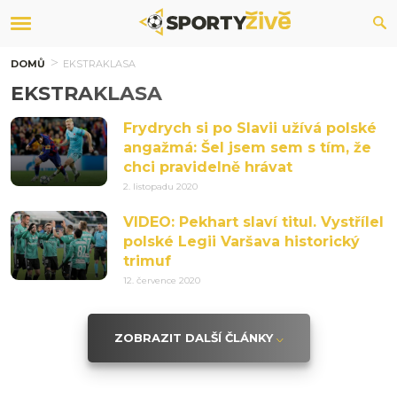
DOMŮ
EKSTRAKLASA
EKSTRAKLASA
Frydrych si po Slavii užívá polské
angažmá: Šel jsem sem s tím, že
chci pravidelně hrávat
2. listopadu 2020
VIDEO: Pekhart slaví titul. Vystřílel
polské Legii Varšava historický
trimuf
12. července 2020
ZOBRAZIT DALŠÍ ČLÁNKY