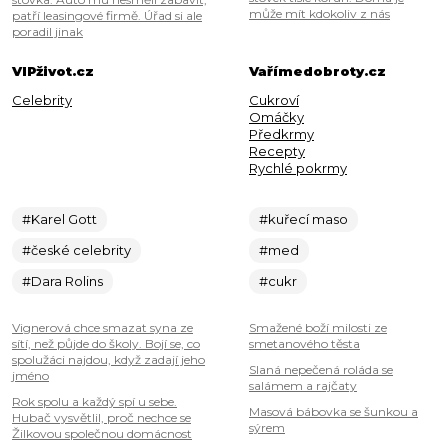
může mít kdokoliv z nás
patří leasingové firmě. Úřad si ale
poradil jinak
VIPživot.cz
Vařímedobroty.cz
Celebrity
Cukroví
Omáčky
Předkrmy
Recepty
Rychlé pokrmy
#Karel Gott
#kuřecí maso
#české celebrity
#med
#Dara Rolins
#cukr
Vignerová chce smazat syna ze
Smažené boží milosti ze
sítí, než půjde do školy. Bojí se, co
smetanového těsta
spolužáci najdou, když zadají jeho
Slaná nepečená roláda se
jméno
salámem a rajčaty
Rok spolu a každý spí u sebe.
Masová bábovka se šunkou a
Hubač vysvětlil, proč nechce se
sýrem
Žilkovou společnou domácnost