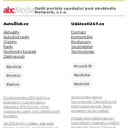
Další portály spadající pod abcMedia
Network, s.r.o.
AutoŽivě.cz
Události247.cz
Aktuality
Domácí
Autoživě testy
Komentáře
Ojetiny
Rozhovory
Rady
Spotřebitel
Technický koutek
Technologie
Zajímavosti
#covid-19
#policie
#pokuta
#motor
#peníze
#servis
Staré knížky doma
Čínské kombi s 530 koňmi a
nevyhazujte. Češi teď za ně
dojezdem 1 422 km stojí v
platí hezké peníze. Jejich
přepočtu 675 000 Kč. Plná
prodejem se dá vydělat
výbava je v ceně, VW a BMW mají
problém
Působí jako všední obrazy,
mají přitom hodnotu vyšších
Jel 205 km/h v úseku, kde platí
stovek tisíc korun. Doma je
stovka. Auto mu nesměli zabavit,