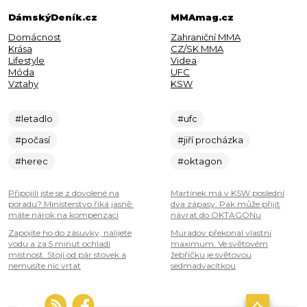
DámskýDeník.cz
MMAmag.cz
Domácnost
Zahraniční MMA
Krása
CZ/SK MMA
Lifestyle
Videa
Móda
UFC
Vztahy
KSW
#letadlo
#ufc
#počasí
#jiří procházka
#herec
#oktagon
Připojili jste se z dovolené na
Martínek má v KSW poslední
poradu? Ministerstvo říká jasně:
dva zápasy. Pak může přijít
máte nárok na kompenzaci
návrat do OKTAGONu
Zapojíte ho do zásuvky, nalijete
Muradov překonal vlastní
vodu a za 5 minut ochladí
maximum. Ve světovém
místnost. Stojí od pár stovek a
žebříčku je světovou
nemusíte nic vrtat
sedmadvacítkou