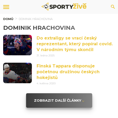
DOMŮ
DOMINIK HRACHOVINA
DOMINIK HRACHOVINA
Do extraligy se vrací český
reprezentant, který popíral covid.
V národním týmu skončil
31. ledna 2025
Finská Tappara disponuje
početnou družinou českých
hokejistů
4. května 2020
ZOBRAZIT DALŠÍ ČLÁNKY