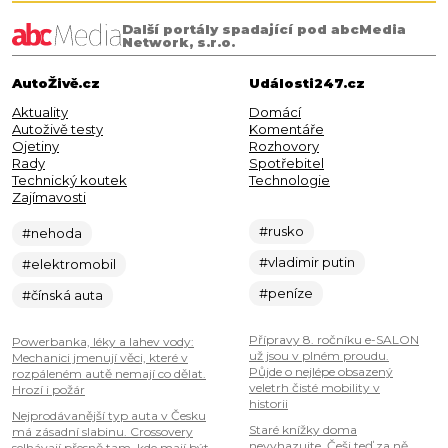
Další portály spadající pod abcMedia
Network, s.r.o.
AutoŽivě.cz
Události247.cz
Aktuality
Domácí
Autoživě testy
Komentáře
Ojetiny
Rozhovory
Rady
Spotřebitel
Technický koutek
Technologie
Zajímavosti
#rusko
#nehoda
#vladimir putin
#elektromobil
#peníze
#čínská auta
Přípravy 8. ročníku e-SALON
Powerbanka, léky a lahev vody:
už jsou v plném proudu.
Mechanici jmenují věci, které v
Půjde o nejlépe obsazený
rozpáleném autě nemají co dělat.
veletrh čisté mobility v
Hrozí i požár
historii
Nejprodávanější typ auta v Česku
Staré knížky doma
má zásadní slabinu. Crossovery
nevyhazujte. Češi teď za ně
selhávají přesně tam, kde mají být