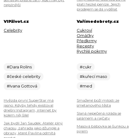
platí hezké peníze. Jejich
nejsilnější
prodejem se dá vydělat
VIPživot.cz
Vařímedobroty.cz
Celebrity
Cukroví
Omáčky
Předkrmy
Recepty
Rychlé pokrmy
#Dara Rolins
#cukr
#české celebrity
#kuřecí maso
#Ivana Gottová
#med
Hvězda první SuperStar má
Smažené boží milosti ze
jasno: Kdyby tehdy existoval
smetanového těsta
dnešní Instagram, internet by
Slaná nepečená roláda se
kolem něj šílel
salámem a rajčaty
Jak bydlí Jan Saudek: Ateliér plný
Masová bábovka se šunkou a
chaosu, zahrada jako džungle a
sýrem
obrazy, které Pavlína odmítá
prodat