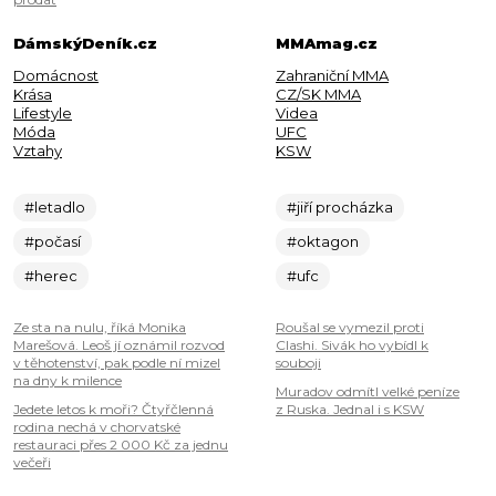
DámskýDeník.cz
MMAmag.cz
Domácnost
Zahraniční MMA
Krása
CZ/SK MMA
Lifestyle
Videa
Móda
UFC
Vztahy
KSW
#letadlo
#jiří procházka
#počasí
#oktagon
#herec
#ufc
Ze sta na nulu, říká Monika
Roušal se vymezil proti
Marešová. Leoš jí oznámil rozvod
Clashi. Sivák ho vybídl k
v těhotenství, pak podle ní mizel
souboji
na dny k milence
Muradov odmítl velké peníze
Jedete letos k moři? Čtyřčlenná
z Ruska. Jednal i s KSW
rodina nechá v chorvatské
restauraci přes 2 000 Kč za jednu
večeři