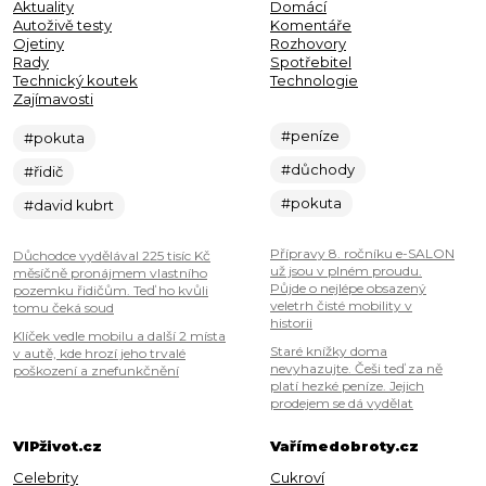
Aktuality
Domácí
Autoživě testy
Komentáře
Ojetiny
Rozhovory
Rady
Spotřebitel
Technický koutek
Technologie
Zajímavosti
#peníze
#pokuta
#důchody
#řidič
#pokuta
#david kubrt
Přípravy 8. ročníku e-SALON
Důchodce vydělával 225 tisíc Kč
už jsou v plném proudu.
měsíčně pronájmem vlastního
Půjde o nejlépe obsazený
pozemku řidičům. Teď ho kvůli
veletrh čisté mobility v
tomu čeká soud
historii
Klíček vedle mobilu a další 2 místa
Staré knížky doma
v autě, kde hrozí jeho trvalé
nevyhazujte. Češi teď za ně
poškození a znefunkčnění
platí hezké peníze. Jejich
prodejem se dá vydělat
VIPživot.cz
Vařímedobroty.cz
Celebrity
Cukroví