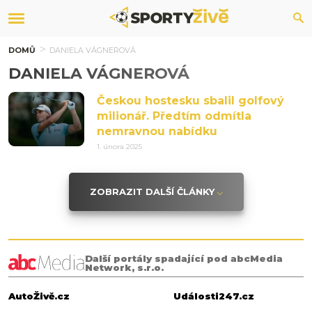
DOMŮ
DANIELA VÁGNEROVÁ
DANIELA VÁGNEROVÁ
Českou hostesku sbalil golfový
milionář. Předtím odmítla
nemravnou nabídku
1. února 2025
ZOBRAZIT DALŠÍ ČLÁNKY
Další portály spadající pod abcMedia
Network, s.r.o.
AutoŽivě.cz
Události247.cz