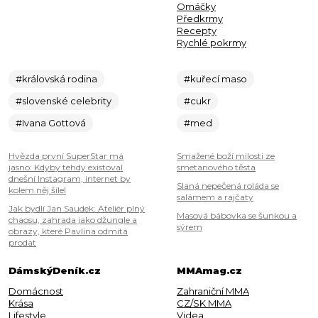
Omáčky
Předkrmy
Recepty
Rychlé pokrmy
#královská rodina
#kuřecí maso
#slovenské celebrity
#cukr
#Ivana Gottová
#med
Hvězda první SuperStar má
Smažené boží milosti ze
jasno: Kdyby tehdy existoval
smetanového těsta
dnešní Instagram, internet by
Slaná nepečená roláda se
kolem něj šílel
salámem a rajčaty
Jak bydlí Jan Saudek: Ateliér plný
Masová bábovka se šunkou a
chaosu, zahrada jako džungle a
sýrem
obrazy, které Pavlína odmítá
prodat
DámskýDeník.cz
MMAmag.cz
Domácnost
Zahraniční MMA
Krása
CZ/SK MMA
Lifestyle
Videa