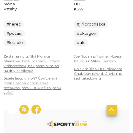
Móda
UFC
Vztahy
KSW
#herec
#jiří procházka
#počasí
#oktagon
#letadlo
#ufc
Ze sta na nulu, říká Monika
Joe Rogan přirovnal Mosese
Marešová. Leoš jí oznámil rozvod
Itaumu k Mikeu Tysonovi
v těhotenství, pak podle ní mizel
Polák může v UFC překonat
na dny k milence
Chabibův rekord. Chybí mu
Jedete letos k moři? Čtyřčlenná
šest takedownů
rodina nechá v chorvatské
restauraci přes 2 000 Kč za jednu
večeři