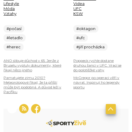
Lifestyle
Videa
Móda
UFC
Vztahy
KSW
#počasí
#oktagon
#letadlo
#ufc
#herec
#jiří procházka
ANO slibuje důchod v 65. Jenže z
Poppeck rychle dostane
Bruselu vypluly dokumenty, které
druhou šanci v UFC. Vrací se
říkají něco jiného
do polotěžké váhy
Pamatujete zimu 2010?
McGregor po operaci věří v
Meteorologové říkají, že ta příští
návrat. Inspirují ho legendy
může být podobná. A důvod leží v
sportu
Pacifiku