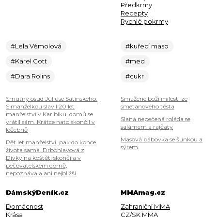
Předkrmy
Recepty
Rychlé pokrmy
#Lela Vémolová
#kuřecí maso
#Karel Gott
#med
#Dara Rolins
#cukr
Smutný osud Júliuse Satinského:
Smažené boží milosti ze
S manželkou slavil 20 let
smetanového těsta
manželství v Karibiku, domů se
Slaná nepečená roláda se
vrátil sám. Krátce nato skončil v
salámem a rajčaty
léčebně
Masová bábovka se šunkou a
Pět let manželství, pak do konce
sýrem
života sama. Drbohlavová z
Dívky na koštěti skončila v
pečovatelském domě,
nepoznávala ani nejbližší
DámskýDeník.cz
MMAmag.cz
Domácnost
Zahraniční MMA
Krása
CZ/SK MMA