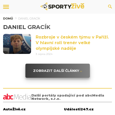
DOMŮ
DANIEL GRACÍK
DANIEL GRACÍK
Rozbroje v českém týmu v Paříži.
V hlavní roli trenér velké
olympijské naděje
3. srpna 2024
ZOBRAZIT DALŠÍ ČLÁNKY
Další portály spadající pod abcMedia
Network, s.r.o.
AutoŽivě.cz
Události247.cz