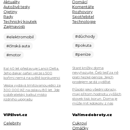
Aktuality
Domácí
Autoživě testy
Komentáře
Ojetiny
Rozhovory
Rady
Spotřebitel
Technický koutek
Technologie
Zajímavosti
#důchody
#elektromobil
#pokuta
#čínská auta
#peníze
#motor
Staré knížky doma
Ital 40 let přestavuje Lancii Delta.
nevyhazujte. Češi teď za ně
Jeho dakar-safari verze s 500
platí hezké peníze. Jejich
koňmi nemá na světě konkurenci
prodejem se dá vydělat
Vespa vydává limitovanou edici za
Působí jako všední obrazy,
300 000 Kč na oslavu 80 let. Jde
mají přitom hodnotu vyšších
o sběratelský kalkul místo
stovek tisíc korun. Doma je
jízdního upgradu
může mít kdokoliv z nás
VIPživot.cz
Vařímedobroty.cz
Celebrity
Cukroví
Omáčky