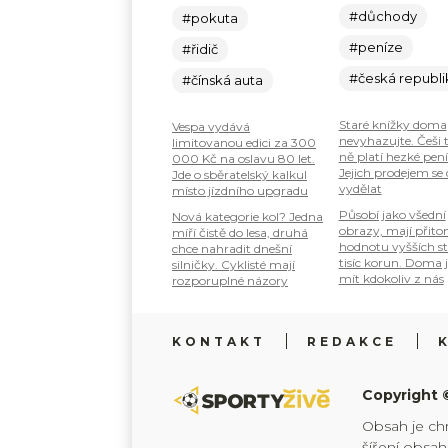
#důchody
#pokuta
#peníze
#řidič
#česká republi
#čínská auta
Staré knížky doma
Vespa vydává
nevyhazujte. Češi 
limitovanou edici za 300
ně platí hezké pení
000 Kč na oslavu 80 let.
Jejich prodejem se
Jde o sběratelský kalkul
vydělat
místo jízdního upgradu
Působí jako všední
Nová kategorie kol? Jedna
obrazy, mají přit
míří čistě do lesa, druhá
hodnotu vyšších s
chce nahradit dnešní
tisíc korun. Doma 
silničky. Cyklisté mají
mít kdokoliv z nás
rozporuplné názory
KONTAKT
REDAKCE
Copyright 
Obsah je ch
šíření obsa