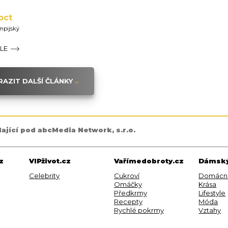
oct
ympijský
ÁLE
AZIT DALŠÍ ČLÁNKY
dající pod abcMedia Network, s.r.o.
z
VIPživot.cz
Vařímedobroty.cz
Dámský
Celebrity
Cukroví
Domácn
Omáčky
Krása
Předkrmy
Lifestyle
Recepty
Móda
Rychlé pokrmy
Vztahy