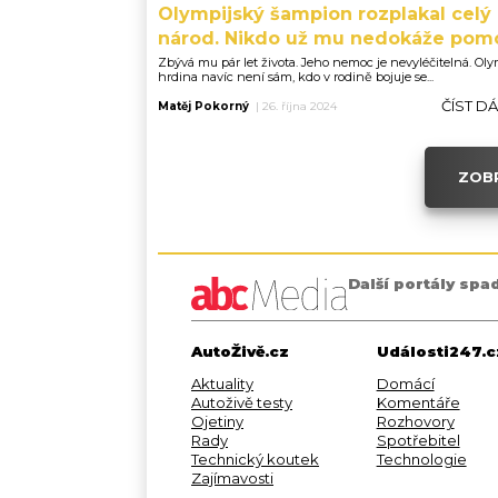
Olympijský šampion rozplakal celý
národ. Nikdo už mu nedokáže pom
Zbývá mu pár let života. Jeho nemoc je nevyléčitelná. Ol
hrdina navíc není sám, kdo v rodině bojuje se...
ČÍST D
Matěj Pokorný
|
26. října 2024
ZOBR
Další portály spa
AutoŽivě.cz
Události247.c
Aktuality
Domácí
Autoživě testy
Komentáře
Ojetiny
Rozhovory
Rady
Spotřebitel
Technický koutek
Technologie
Zajímavosti