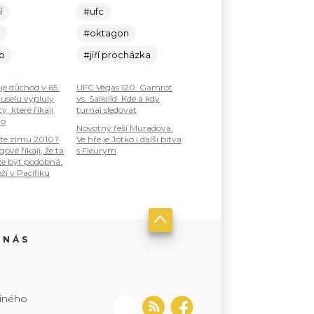
í
#ufc
c
#oktagon
lo
#jiří procházka
je důchod v 65.
UFC Vegas 120: Gamrot
ruselu vypluly
vs. Salkilld. Kde a kdy
, které říkají
turnaj sledovat
ho
Novotný řeší Muradova.
te zimu 2010?
Ve hře je Jotko i další bitva
ové říkají, že ta
s Fleurym
že být podobná.
ží v Pacifiku
 NÁS
jiného