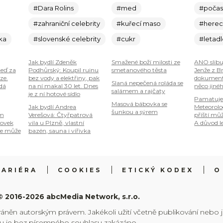
#Dara Rolins
#med
#počas
#zahraniční celebrity
#kuřecí maso
#here
ka
#slovenské celebrity
#cukr
#letad
Jak bydlí Zdeněk
Smažené boží milosti ze
ANO slibu
teď za
Podhůrský: Koupil ruinu
smetanového těsta
Jenže z B
ze.
bez vody a elektřiny, pak
dokumenty
Slaná nepečená roláda se
 dá
na ní makal 30 let. Dnes
něco jiné
salámem a rajčaty
je z ní hotové sídlo
Pamatuje
Masová bábovka se
Jak bydlí Andrea
Meteorolog
šunkou a sýrem
om
Verešová: Čtyřpatrová
příští mů
tovek
vila u Plzně, vlastní
A důvod le
je může
bazén, sauna i vířivka
KARIÉRA
COOKIES
ETICKÝ KODEX
O
© 2016-2026 abcMedia Network, s.r.o.
ráněn autorským právem. Jakékoli užití včetně publikování nebo 
hu je bez písemného souhlasu zakázáno.