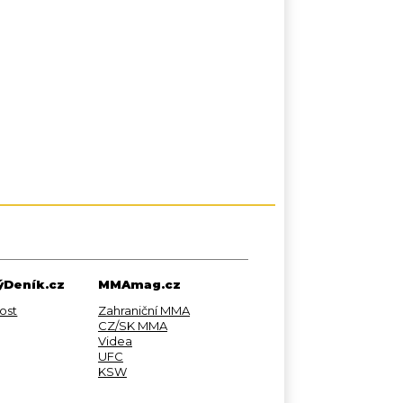
Deník.cz
MMAmag.cz
ost
Zahraniční MMA
CZ/SK MMA
Videa
UFC
KSW