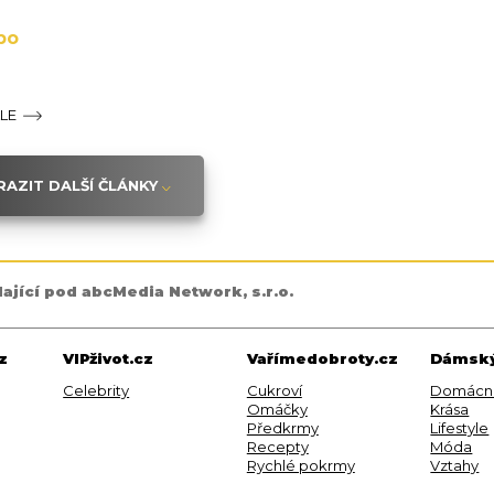
bo
ÁLE
AZIT DALŠÍ ČLÁNKY
dající pod abcMedia Network, s.r.o.
z
VIPživot.cz
Vařímedobroty.cz
Dámský
Celebrity
Cukroví
Domácn
Omáčky
Krása
Předkrmy
Lifestyle
Recepty
Móda
Rychlé pokrmy
Vztahy