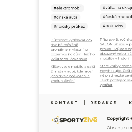
#válka na ukraj
#elektromobil
#česká republi
#čínská auta
#potraviny
#řidičský průkaz
Přípravy 8. ročník
Důchodce vydělával 225
SALON už jsou v 
tisíc Kč měsíčně
proudu. Půjde o ne
pronájmem vlastního
obsazený veletrh č
pozemku řidičům. Teď ho
mobility v historii
kvůli tomu čeká soud
Staré knížky doma
Klíček vedle mobilu a další
nevyhazujte. Češi 
2 místa v autě, kde hrozí
ně platí hezké pení
jeho trvalé poškození a
Jejich prodejem se
znefunkčnění
vydělat
KONTAKT
REDAKCE
Copyright 
Obsah je ch