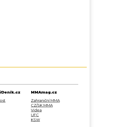
Deník.cz
MMAmag.cz
ost
Zahraniční MMA
CZ/SK MMA
Videa
UFC
KSW