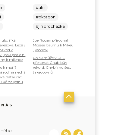
lo
#ufc
í
#oktagon
c
#jiří procházka
nulu, říká
Joe Rogan přirovnal
rešová. Leoš jí
Mosese Itaumu k Mikeu
ozvod v
Tysonovi
í, pak podle ní
Polák může v UFC
dny k milence
překonat Chabibův
os k moři?
rekord. Chybí mu šest
á rodina nechá
takedownů
ské restauraci
0 Kč za jednu
 NÁS
jiného