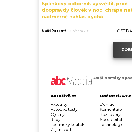
Spánkový odborník vysvětlil, proč
doopravdy člověk v noci chrápe ne
nadměrně nahlas dýchá
...
ČÍST D
Matěj Pokorný
|
3. března 2021
ZOBR
Další portály spa
AutoŽivě.cz
Události247.c
Aktuality
Domácí
Autoživě testy
Komentáře
Ojetiny
Rozhovory
Rady
Spotřebitel
Technický koutek
Technologie
Zajímavosti