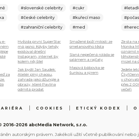
ině
#slovenské celebrity
#cukr
#letad
ka
#české celebrity
#kuřecí maso
#počas
#zahraniční celebrity
#med
#here
u e-
Hvězda první SuperStar
Smažené boží milosti ze
Ze sta na 
plném
má jasno: Kdyby tehdy
smetanového těsta
Monika Ma
jlépe
existoval dnešní
oznámil r
Slaná nepečená roláda se
isté
Instagram, internet by
těhotenstv
salámem a rajčaty
kolem něj šílel
mizel na 
Masová bábovka se
Jak bydlí Jan Saudek:
Jedete let
šunkou a sýrem
teď za
Ateliér plný chaosu,
Čtyřčlenn
ze.
zahrada jako džungle a
v chorvat
 dá
obrazy, které Pavlína
přes 2 00
odmítá prodat
večeři
KARIÉRA
COOKIES
ETICKÝ KODEX
O
© 2016-2026 abcMedia Network, s.r.o.
ráněn autorským právem. Jakékoli užití včetně publikování nebo 