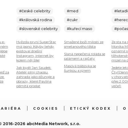
#české celebrity
#med
#letad
#královská rodina
#cukr
#here
#slovenské celebrity
#kuřecí maso
#počas
u e-
Hvězda první SuperStar
Smažené boží milosti ze
Ze sta na 
plném
má jasno: Kdyby tehdy
smetanového těsta
Monika Ma
jlépe
existoval dnešní
oznámil r
Slaná nepečená roláda se
isté
Instagram, internet by
těhotenstv
salámem a rajčaty
kolem něj šílel
mizel na 
Masová bábovka se
Jak bydlí Jan Saudek:
Jedete let
šunkou a sýrem
teď za
Ateliér plný chaosu,
Čtyřčlenn
ze.
zahrada jako džungle a
v chorvat
 dá
obrazy, které Pavlína
přes 2 00
odmítá prodat
večeři
KARIÉRA
COOKIES
ETICKÝ KODEX
O
© 2016-2026 abcMedia Network, s.r.o.