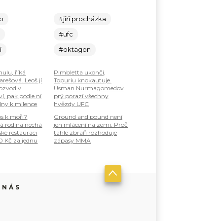
lo
#jiří procházka
c
#ufc
í
#oktagon
nulu, říká
Pimbletta ukončí,
rešová. Leoš jí
Topuriu knokautuje.
ozvod v
Usman Nurmagomedov
í, pak podle ní
prý porazí všechny
dny k milence
hvězdy UFC
os k moři?
Ground and pound není
á rodina nechá
jen mlácení na zemi. Proč
ské restauraci
tahle zbraň rozhoduje
0 Kč za jednu
zápasy MMA
 NÁS