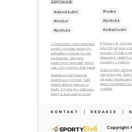
Zajímavosti
#rusko
#david kubrt
#pokuta
#motor
#zdražování
#pokuta
Přípravy 8. ročník
V Rakousku vám policista
SALON už jsou v 
změří rychlost pouhým
proudu. Půjde o ne
odhadem a soud mu dá
obsazený veletrh č
za pravdu. Seznam
mobility v historii
podivných pravidel, která
vás v EU mohou stát tisíce
Staré knížky doma
nevyhazujte. Češi 
Adaptivní tempomat
ně platí hezké pení
dodržoval rychlost, řidič
Jejich prodejem se
přesto dostal pokutu a
vydělat
body. Chyba je v odstupu,
který si auto samo zvolí
KONTAKT
REDAKCE
Copyright 