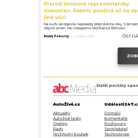
Přerod tenisové reprezentantky
dokončen. Raketu používá už na úp
jiné věci
Na kurtu se objevila naposledy před dvěma roky. S tenise
zřejmě amen. Na instagramu teď Bianca Behúlov...
ČÍST D
Matěj Pokorný
|
2. května 2025
ZOBR
Další portály spa
AutoŽivě.cz
Události247.c
Aktuality
Domácí
Autoživě testy
Komentáře
Ojetiny
Rozhovory
Rady
Spotřebitel
Technický koutek
Technologie