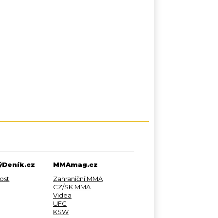
Deník.cz
MMAmag.cz
ost
Zahraniční MMA
CZ/SK MMA
Videa
UFC
KSW