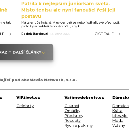
Patřila k nejlepším juniorkám světa.
lně
Místo tenisu ale nyní fanoušci řeší její
postavu
m je tak
Má talent. Je krásná. A evidentně se nebojí odhalit své přednosti. I
proto by si někteří fanoušci přáli, aby b...
ÁLE
ČÍST DÁLE
Radek Bardouzl
|
3. ledna 2025
AZIT DALŠÍ ČLÁNKY
dající pod abcMedia Network, s.r.o.
z
VIPživot.cz
Vařímedobroty.cz
Dámský
Celebrity
Cukroví
Domácn
Omáčky
Krása
Předkrmy
Lifestyle
Recepty
Móda
Rychlé pokrmy
Vztahy