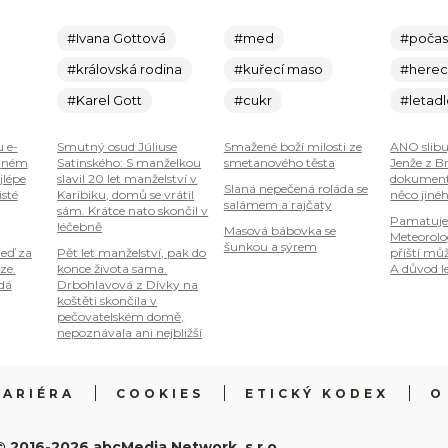
#Ivana Gottová
#med
#počas
#královská rodina
#kuřecí maso
#here
#Karel Gott
#cukr
#letad
u e-
Smutný osud Júliuse
Smažené boží milosti ze
ANO slibu
plném
Satinského: S manželkou
smetanového těsta
Jenže z B
jlépe
slavil 20 let manželství v
dokumenty
Slaná nepečená roláda se
isté
Karibiku, domů se vrátil
něco jiné
salámem a rajčaty
sám. Krátce nato skončil v
Pamatuje
léčebně
Masová bábovka se
Meteorolog
šunkou a sýrem
teď za
Pět let manželství, pak do
příští mů
ze.
konce života sama.
A důvod le
 dá
Drbohlavová z Dívky na
koštěti skončila v
pečovatelském domě,
nepoznávala ani nejbližší
KARIÉRA
COOKIES
ETICKÝ KODEX
O
© 2016-2026 abcMedia Network, s.r.o.