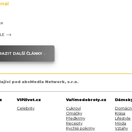
enal
ce
ÁLE
AZIT DALŠÍ ČLÁNKY
dající pod abcMedia Network, s.r.o.
z
VIPživot.cz
Vařímedobroty.cz
Dámský
Celebrity
Cukroví
Domácn
Omáčky
Krása
Předkrmy
Lifestyle
Recepty
Móda
Rychlé pokrmy
Vztahy