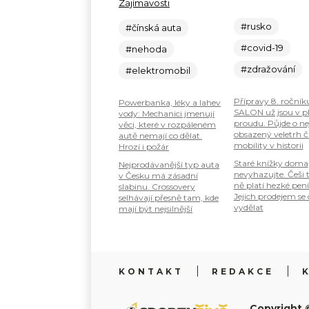
Zajímavosti
#rusko
#čínská auta
#covid-19
#nehoda
#zdražování
#elektromobil
Přípravy 8. ročník
Powerbanka, léky a lahev
SALON už jsou v 
vody: Mechanici jmenují
proudu. Půjde o ne
věci, které v rozpáleném
obsazený veletrh č
autě nemají co dělat.
mobility v historii
Hrozí i požár
Staré knížky doma
Nejprodávanější typ auta
nevyhazujte. Češi 
v Česku má zásadní
ně platí hezké pení
slabinu. Crossovery
Jejich prodejem se
selhávají přesně tam, kde
vydělat
mají být nejsilnější
KONTAKT
REDAKCE
Copyright 