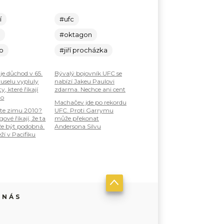
í
#ufc
c
#oktagon
lo
#jiří procházka
je důchod v 65.
Bývalý bojovník UFC se
ruselu vypluly
nabízí Jakeu Paulovi
, které říkají
zdarma. Nechce ani cent
ho
Machačev jde po rekordu
te zimu 2010?
UFC. Proti Garrymu
ové říkají, že ta
může překonat
že být podobná.
Andersona Silvu
ží v Pacifiku
 NÁS