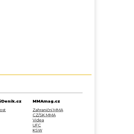
Deník.cz
MMAmag.cz
ost
Zahraniční MMA
CZ/SK MMA
Videa
UFC
KSW