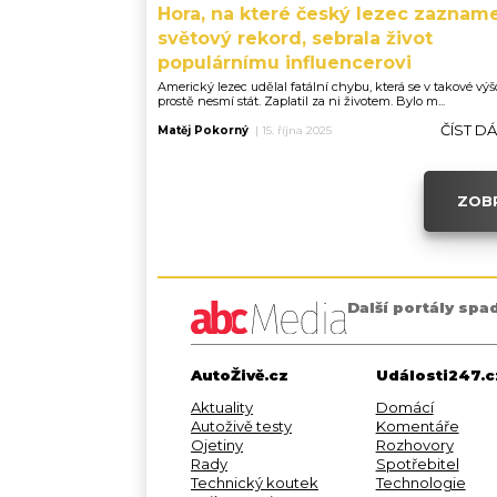
Hora, na které český lezec zaznam
světový rekord, sebrala život
populárnímu influencerovi
Americký lezec udělal fatální chybu, která se v takové výš
prostě nesmí stát. Zaplatil za ni životem. Bylo m...
ČÍST D
Matěj Pokorný
|
15. října 2025
ZOBR
Další portály spa
AutoŽivě.cz
Události247.c
Aktuality
Domácí
Autoživě testy
Komentáře
Ojetiny
Rozhovory
Rady
Spotřebitel
Technický koutek
Technologie