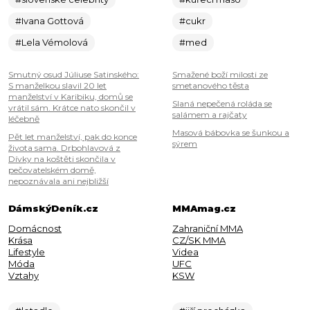
#Ivana Gottová
#cukr
#Lela Vémolová
#med
Smutný osud Júliuse Satinského:
Smažené boží milosti ze
S manželkou slavil 20 let
smetanového těsta
manželství v Karibiku, domů se
Slaná nepečená roláda se
vrátil sám. Krátce nato skončil v
salámem a rajčaty
léčebně
Masová bábovka se šunkou a
Pět let manželství, pak do konce
sýrem
života sama. Drbohlavová z
Dívky na koštěti skončila v
pečovatelském domě,
nepoznávala ani nejbližší
DámskýDeník.cz
MMAmag.cz
Domácnost
Zahraniční MMA
Krása
CZ/SK MMA
Lifestyle
Videa
Móda
UFC
Vztahy
KSW