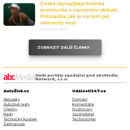
Česká olympijská hrdinka
promluvila o náročném období.
Prozradila, jak je na tom její
nemocný muž
26. července 2024
ZOBRAZIT DALŠÍ ČLÁNKY
Další portály spadající pod abcMedia
Network, s.r.o.
AutoŽivě.cz
Události247.cz
Aktuality
Domácí
Autoživě testy
Komentáře
Ojetiny
Rozhovory
Rady
Spotřebitel
Technický koutek
Technologie
Zajímavosti