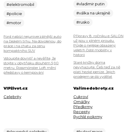
#vladimir putin
#elektromobil
#válka na ukrajině
#policie
#rusko
#motor
Přípravy 8. ročníku e-SALON
Ford nabízí nejuniverzálnější auto
už jsou v plném proudu.
na českém trhu. Na dovolenou, do
Půjde o nejlépe obsazený
práce i na chatu za cenu
veletrh čisté mobility v
kompaktního SUV
historii
Vstoupíte dovnitř a nevěříte, že
Staré knížky doma
stojíte v obytňáku dlouhém 5,90
nevyhazujte. Češi teď za ně
metru. Rossmönster Loft mění
platí hezké peníze. Jejich
představy o kempování
prodejem se dá vydělat
VIPživot.cz
Vařímedobroty.cz
Celebrity
Cukroví
Omáčky
Předkrmy
Recepty
Rychlé pokrmy
#slovenské celebrity
#kuřecí maso