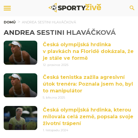
DOMŮ
ANDREA SESTINI HLAVÁČKOVÁ
ANDREA SESTINI HLAVÁČKOVÁ
Česká olympijská hrdinka
v plavkách na Floridě dokázala, že
je stále ve formě
12. prosince 2025
Česká tenistka zažila agresivní
útok trenéra: Poznala jsem ho, byl
to manipulátor
5. března 2025
Česká olympijská hrdinka, kterou
milovala celá země, popsala svoje
životní trápení
1. listopadu 2024