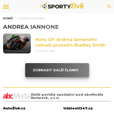
DOMŮ
ANDREA IANNONE
ANDREA IANNONE
Moto GP: Andrea Iannoneho
nahradí prozatím Bradley Smith
25. června 2020
ZOBRAZIT DALŠÍ ČLÁNKY
Další portály spadající pod abcMedia
Network, s.r.o.
AutoŽivě.cz
Události247.cz