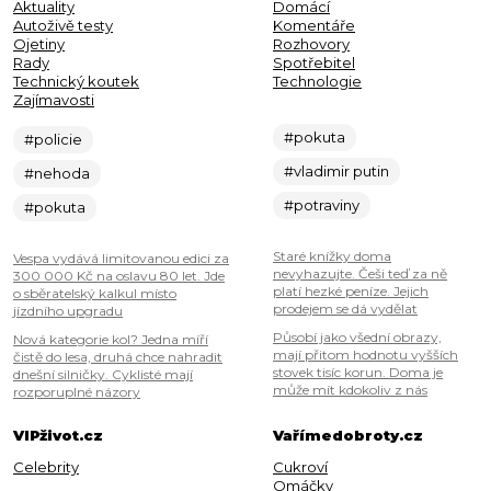
Aktuality
Domácí
Autoživě testy
Komentáře
Ojetiny
Rozhovory
Rady
Spotřebitel
Technický koutek
Technologie
Zajímavosti
#pokuta
#policie
#vladimir putin
#nehoda
#potraviny
#pokuta
Staré knížky doma
Vespa vydává limitovanou edici za
nevyhazujte. Češi teď za ně
300 000 Kč na oslavu 80 let. Jde
platí hezké peníze. Jejich
o sběratelský kalkul místo
prodejem se dá vydělat
jízdního upgradu
Působí jako všední obrazy,
Nová kategorie kol? Jedna míří
mají přitom hodnotu vyšších
čistě do lesa, druhá chce nahradit
stovek tisíc korun. Doma je
dnešní silničky. Cyklisté mají
může mít kdokoliv z nás
rozporuplné názory
VIPživot.cz
Vařímedobroty.cz
Celebrity
Cukroví
Omáčky