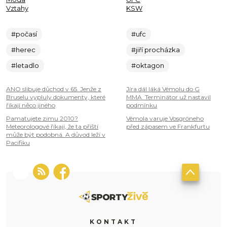
Vztahy
KSW
#počasí
#ufc
#herec
#jiří procházka
#letadlo
#oktagon
ANO slibuje důchod v 65. Jenže z
Jíra dál láká Vémolu do G
Bruselu vypluly dokumenty, které
MMA. Terminátor už nastavil
říkají něco jiného
podmínku
Pamatujete zimu 2010?
Vémola varuje Vosgröneho
Meteorologové říkají, že ta příští
před zápasem ve Frankfurtu
může být podobná. A důvod leží v
Pacifiku
KONTAKT