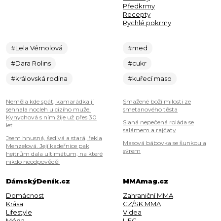
Předkrmy
Recepty
Rychlé pokrmy
#Lela Vémolová
#med
#Dara Rolins
#cukr
#královská rodina
#kuřecí maso
Neměla kde spát, kamarádka jí
Smažené boží milosti ze
sehnala nocleh u cizího muže.
smetanového těsta
Kynychová s ním žije už přes 30
Slaná nepečená roláda se
let
salámem a rajčaty
Jsem hnusná, šedivá a stará, řekla
Masová bábovka se šunkou a
Menzelová. Její kadeřnice pak
sýrem
hejtrům dala ultimátum, na které
nikdo neodpověděl
DámskýDeník.cz
MMAmag.cz
Domácnost
Zahraniční MMA
Krása
CZ/SK MMA
Lifestyle
Videa
Móda
UFC