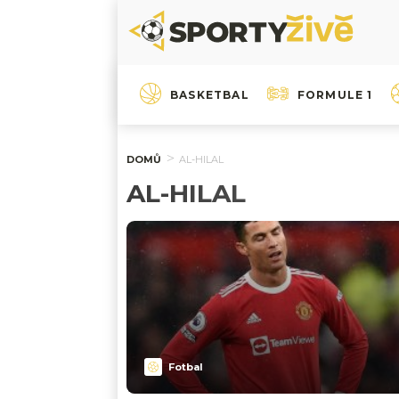
BASKETBAL
FORMULE 1
DOMŮ
AL-HILAL
AL-HILAL
Fotbal