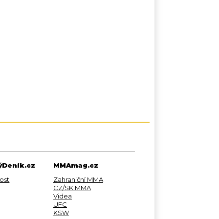
Deník.cz
MMAmag.cz
ost
Zahraniční MMA
CZ/SK MMA
Videa
UFC
KSW