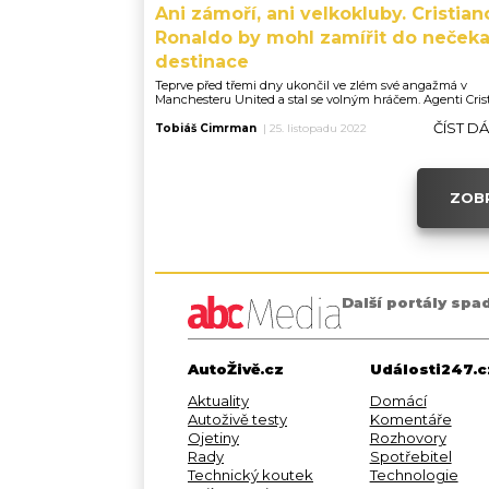
Ani zámoří, ani velkokluby. Cristian
Ronaldo by mohl zamířit do neček
destinace
Teprve před třemi dny ukončil ve zlém své angažmá v
Manchesteru United a stal se volným hráčem. Agenti Cristi
ČÍST D
Tobiáš Cimrman
|
25. listopadu 2022
ZOBR
Další portály spa
AutoŽivě.cz
Události247.c
Aktuality
Domácí
Autoživě testy
Komentáře
Ojetiny
Rozhovory
Rady
Spotřebitel
Technický koutek
Technologie