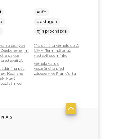
í
#ufc
lo
#oktagon
c
#jiří procházka
an o českých
Jíra dál láká Vémolu do G
: Odebereme jim
MMA. Terminátor už
st a pak se
nastavil podmínku
 přestávají žít
Vémola varuje
ládání na pás,
Vosgröneho před
ner. Kaufland
zápasem ve Frankfurtu
zík, který
boží sám od
 NÁS