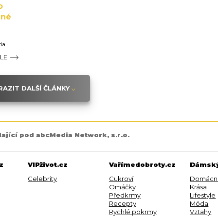
o
ané
a...
ÁLE
AZIT DALŠÍ ČLÁNKY
dající pod abcMedia Network, s.r.o.
z
VIPživot.cz
Vařímedobroty.cz
Dámský
Celebrity
Cukroví
Domácn
Omáčky
Krása
Předkrmy
Lifestyle
Recepty
Móda
Rychlé pokrmy
Vztahy