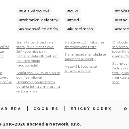
#Lela Vémolová
#cukr
#počas
#zahraniční celebrity
#med
#letad
#slovenské celebrity
#kuřecí maso
#here
Jsem hnusná, šedivá a
Smažené boží milosti ze
Ombudsm
teď za
stará, řekla Menzelová.
smetanového těsta
seniorech
ze.
Její kadeřnice pak
svéprávno
Slaná nepečená roláda se
 dá
hejtrům dala ultimátum,
divíme, že
salámem a rajčaty
na které nikdo
Žádné vyk
neodpověděl
Masová bábovka se
žádný ske
šunkou a sýrem
om
Seděli spolu v lavici a on se
testuje vo
tovek
do ní zamiloval.
markuje z
je může
Bočanová po 40 letech
sebe
vytáhla fotku z maturáku
se Zounarem
KARIÉRA
COOKIES
ETICKÝ KODEX
O
© 2016-2026 abcMedia Network, s.r.o.