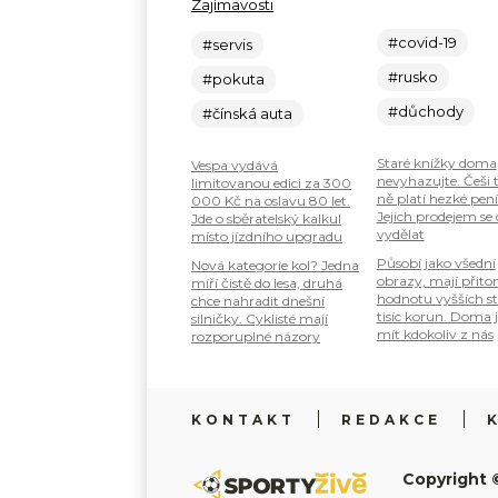
Zajímavosti
#covid-19
#servis
#rusko
#pokuta
#důchody
#čínská auta
Staré knížky doma
Vespa vydává
nevyhazujte. Češi 
limitovanou edici za 300
ně platí hezké pení
000 Kč na oslavu 80 let.
Jejich prodejem se
Jde o sběratelský kalkul
vydělat
místo jízdního upgradu
Působí jako všední
Nová kategorie kol? Jedna
obrazy, mají přit
míří čistě do lesa, druhá
hodnotu vyšších s
chce nahradit dnešní
tisíc korun. Doma 
silničky. Cyklisté mají
mít kdokoliv z nás
rozporuplné názory
KONTAKT
REDAKCE
Copyright 