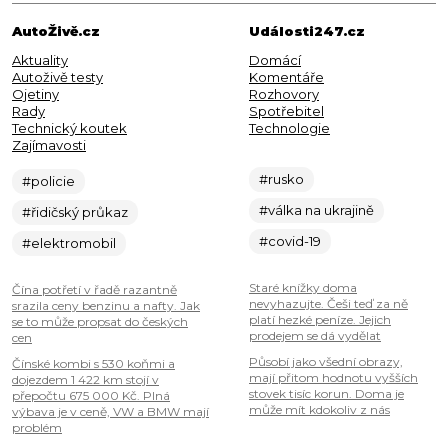
AutoŽivě.cz
Události247.cz
Aktuality
Domácí
Autoživě testy
Komentáře
Ojetiny
Rozhovory
Rady
Spotřebitel
Technický koutek
Technologie
Zajímavosti
#rusko
#policie
#válka na ukrajině
#řidičský průkaz
#covid-19
#elektromobil
Staré knížky doma
Čína potřetí v řadě razantně
nevyhazujte. Češi teď za ně
srazila ceny benzinu a nafty. Jak
platí hezké peníze. Jejich
se to může propsat do českých
prodejem se dá vydělat
cen
Působí jako všední obrazy,
Čínské kombi s 530 koňmi a
mají přitom hodnotu vyšších
dojezdem 1 422 km stojí v
stovek tisíc korun. Doma je
přepočtu 675 000 Kč. Plná
může mít kdokoliv z nás
výbava je v ceně, VW a BMW mají
problém