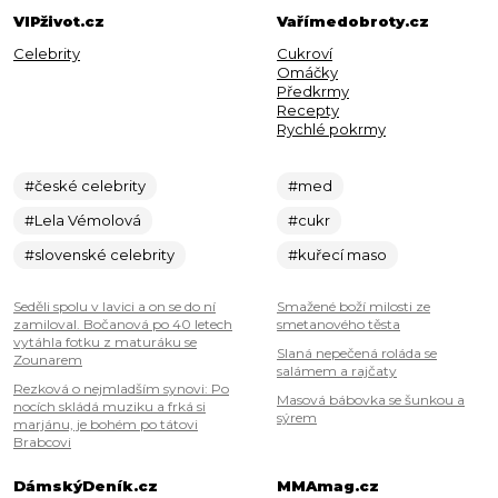
VIPživot.cz
Vařímedobroty.cz
Celebrity
Cukroví
Omáčky
Předkrmy
Recepty
Rychlé pokrmy
#české celebrity
#med
#Lela Vémolová
#cukr
#slovenské celebrity
#kuřecí maso
Seděli spolu v lavici a on se do ní
Smažené boží milosti ze
zamiloval. Bočanová po 40 letech
smetanového těsta
vytáhla fotku z maturáku se
Slaná nepečená roláda se
Zounarem
salámem a rajčaty
Rezková o nejmladším synovi: Po
Masová bábovka se šunkou a
nocích skládá muziku a frká si
sýrem
marjánu, je bohém po tátovi
Brabcovi
DámskýDeník.cz
MMAmag.cz