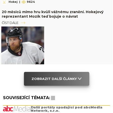
Hokej
|
9624
20 měsíců mimo hru kvůli vážnému zranění. Hokejový
reprezentant Mozík teď bojuje o návrat
ČÍST DÁLE
ZOBRAZIT DALŠÍ ČLÁNKY
SOUVISEJÍCÍ TÉMATA:
Další portály spadající pod abcMedia
Network, s.r.o.