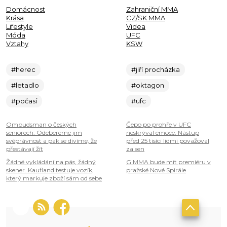
Domácnost
Zahraniční MMA
Krása
CZ/SK MMA
Lifestyle
Videa
Móda
UFC
Vztahy
KSW
#herec
#jiří procházka
#letadlo
#oktagon
#počasí
#ufc
Ombudsman o českých
Čepo po prohře v UFC
seniorech: Odebereme jim
neskrýval emoce. Nástup
svéprávnost a pak se divíme, že
před 25 tisíci lidmi považoval
přestávají žít
za sen
Žádné vykládání na pás, žádný
G MMA bude mít premiéru v
skener. Kaufland testuje vozík,
pražské Nové Spirále
který markuje zboží sám od sebe