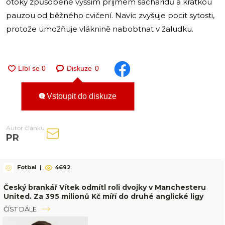
otoky způsobené vyšším příjmem sacharidů a krátkou
pauzou od běžného cvičení. Navíc zvyšuje pocit sytosti,
protože umožňuje vláknině nabobtnat v žaludku.
Diskuze
0
Vstoupit do diskuze
Autor článku
PR
Fotbal
|
4692
Český brankář Vítek odmítl roli dvojky v Manchesteru
United. Za 395 milionů Kč míří do druhé anglické ligy
ČÍST DÁLE