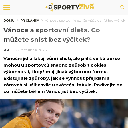
DOMŮ
PR ČLÁNKY
Vánoce a sportovní dieta. Co můžete sníst bez výčitek?
Vánoce a sportovní dieta. Co
můžete sníst bez výčitek?
PR
22. prosince 2025
Vánoční jídla lákají vůní i chutí, ale příliš velké porce
mohou u sportovců snadno způsobit pokles
výkonnosti, i když mají jinak výbornou formu.
Existují ale způsoby, jak se vyhnout přejídání a
zároveň si užít chvíle u sváteční tabule. Podívejte se,
co můžete během Vánoc jíst bez výčitek.