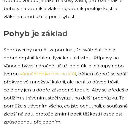
Dobrou volbou je také makový závin, protože mák je
bohatý na vápník a vlákninu; vápník posiluje kosti a
vláknina prodlužuje pocit sytosti.
Pohyb je základ
Sportovci by neměli zapomínat, že sváteční jídlo je
dobré doplnit lehkou fyzickou aktivitou. Přípravy na
Vánoce bývají náročné, ať už jde o úklid, nákupy nebo
tvorbu
vánoční dekorace na stůl
, během čehož se spálí
překvapivé množství kalorií, ale není to důvod trávit
celé dny jen u dobře zásobené tabule. Aby se předešlo
potížím s trávením, stačí vyrazit na delší procházku. Ta
pomůže s trávením všeho, co jste ochutnali, a současně
zlepší náladu, protože zmírní pocit těžkosti i ospalost
způsobenou přejedením.